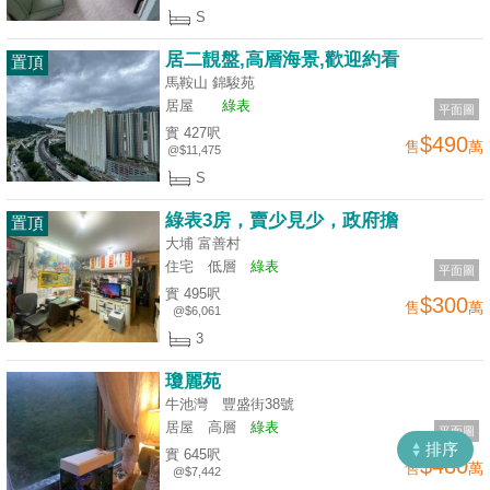
S
揭
居二靚盤,高層海景,歡迎約看
置頂
地
馬鞍山 錦駿苑
產
居屋
綠表
平面圖
博
實 427呎
$490
售
萬
@$11,475
客
S
地
綠表3房，賣少見少，政府擔
置頂
產
大埔 富善村
新
住宅
低層
綠表
平面圖
聞
實 495呎
$300
收
售
萬
@$6,061
藏
3
數
樓
據
瓊麗苑
盤
公
牛池灣 豐盛街38號
佈
居屋
高層
綠表
ENG
平面圖
繁
简
排序
實 645呎
$480
體
体
售
萬
置
@$7,442