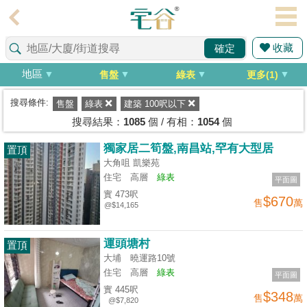
代
理
收藏
確定
主
頁
地區
售盤
綠表
更多(1)
搵
搜尋條件:
售盤
綠表
建築 100呎以下
樓/
搜尋結果：
1085
個 / 有相：
1054
個
成
獨家居二筍盤,南昌站,罕有大型居
置頂
交
大角咀 凱樂苑
住宅
高層
綠表
平面圖
業
實 473呎
$670
售
萬
主
@$14,165
放
盤
運頭塘村
置頂
大埔 曉運路10號
宅
住宅
高層
綠表
平面圖
谷
實 445呎
$348
售
萬
@$7,820
按