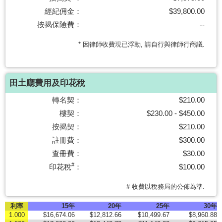
置
經紀佣金：
$39,800.00
業
按揭保險費：
--
手
* 因律師收費現已浮動, 請自行與律師行商議.
冊
關
於
田土廳費用及印花稅
我
轉名契：
$210.00
們
樓契：
$230.00 - $450.00
按揭契：
$210.00
註冊費：
$300.00
查冊費：
$30.00
#
印花稅
：
$100.00
# 收費以稅務局的公佈為準.
利率
15年
20年
25年
30年
1.000
$16,674.06
$12,812.66
$10,499.67
$8,960.88