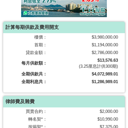
按
揭
地
計算每期供款及費用開支
產
樓價：
$3,980,000.00
博
首期：
$1,194,000.00
客
貸款金額：
$2,786,000.00
地
$13,576.63
每月供款額：
(3.25厘息計供300期)
產
全期供款共：
$4,072,989.01
新
全期利息共：
$1,286,989.01
聞
數
律師費及雜費
據
公
買賣合約：
$2,000.00
佈
轉名契*：
$10,990.00
按揭契*：
$7,375.00