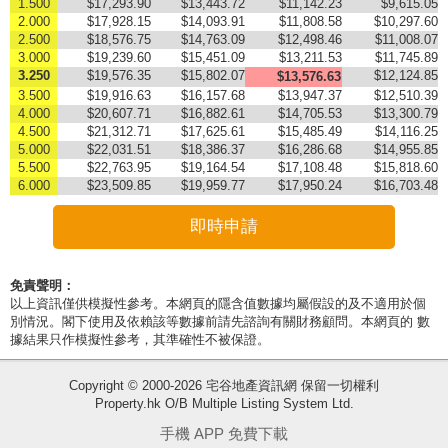
1.500
$17,293.90
$13,443.72
$11,142.23
$9,615.05
2.000
$17,928.15
$14,093.91
$11,808.58
$10,297.60
2.500
$18,576.75
$14,763.09
$12,498.46
$11,008.07
3.000
$19,239.60
$15,451.09
$13,211.53
$11,745.89
3.250
$19,576.35
$15,802.07
$12,124.85
$13,576.63
3.500
$19,916.63
$16,157.68
$13,947.37
$12,510.39
4.000
$20,607.71
$16,882.61
$14,705.53
$13,300.79
4.500
$21,312.71
$17,625.61
$15,485.49
$14,116.25
5.000
$22,031.51
$18,386.37
$16,286.68
$14,955.85
5.500
$22,763.95
$19,164.54
$17,108.48
$15,818.60
6.000
$23,509.85
$19,959.77
$17,950.24
$16,703.48
即時申請
免責聲明：
以上資訊僅供模擬性參考。本網頁的隱含值數據均屬假設的及不適用於個
別情況。閣下使用及依賴該等數據前請先諮詢有關財務顧問。本網頁的 數
據結果只作模擬性參考，其準確性不被保證。
Copyright © 2000-2026 宅谷地產資訊網 保留一切權利
Property.hk O/B Multiple Listing System Ltd.
收
手機 APP 免費下載
藏