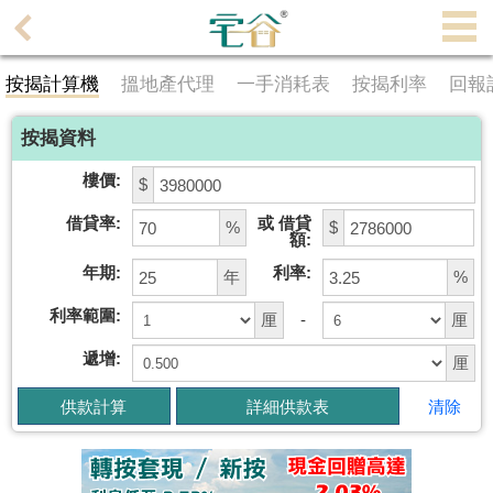
代
理
按揭計算機
搵地產代理
一手消耗表
按揭利率
回報
主
頁
按揭資料
搵
樓價:
$
樓/
借貸率:
或 借貸
成
%
$
額:
交
年期:
利率:
年
%
業
利率範圍:
厘
-
厘
主
遞增:
厘
放
盤
清除
宅
谷