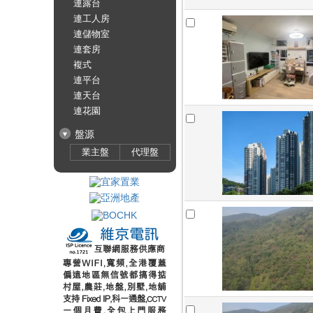
連露台
連工人房
連儲物室
連套房
複式
連平台
連天台
連花園
盤源
業主盤
代理盤