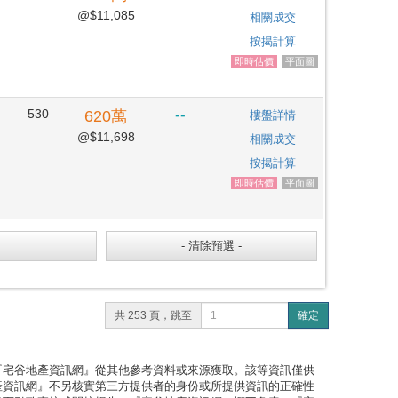
@$11,085
相關成交
按揭計算
即時估價
平面圖
530
--
620
萬
樓盤詳情
@$11,698
相關成交
按揭計算
即時估價
平面圖
共 253 頁，跳至
確定
『宅谷地產資訊網』從其他參考資料或來源獲取。該等資訊僅供
產資訊網』不另核實第三方提供者的身份或所提供資訊的正確性