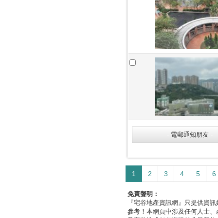
1
2
3
4
5
6
免責聲明：
『宅谷地產資訊網』只提供資訊
參考！本網頁中涉及任何人士、