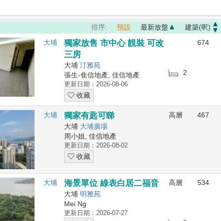
排序:
預設
最新放盤
建築(呎)
大埔
獨家放售 市中心 靚裝 可改
674
三房
大埔
汀雅苑
2
張生-隹信地產, 佳信地產
更新日期：2026-08-06
收藏
大埔
獨家有匙可睇
高層
467
大埔
大埔廣場
周小姐, 佳信地產
更新日期：2026-08-02
收藏
大埔
海景單位 綠表白居二福音
高層
534
大埔
明雅苑
Mei Ng
更新日期：2026-07-27