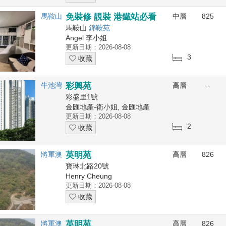
馬鞍山
免裝修 靚裝 港鐵站必看
中層
825
馬鞍山
錦鞍苑
Angel 李小姐
更新日期：2026-08-08
3
收藏
牛池灣
彩興苑
高層
--
彩盛里1號
金匯地產-衛小姐, 金匯地產
更新日期：2026-08-08
2
收藏
將軍澳
英明苑
高層
826
寶琳北路20號
Henry Cheung
更新日期：2026-08-08
收藏
將軍澳
英明苑
高層
826