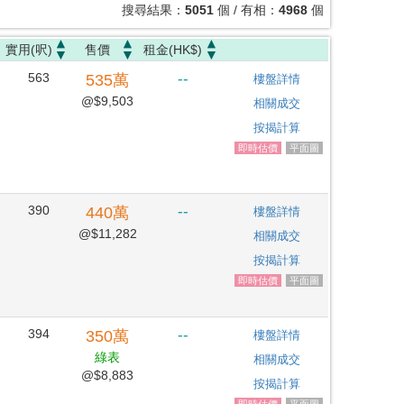
搜尋結果：
5051
個 / 有相：
4968
個
實用(呎)
售價
租金(HK$)
563
--
535
萬
樓盤詳情
@$9,503
相關成交
按揭計算
即時估價
平面圖
390
--
440
萬
樓盤詳情
@$11,282
相關成交
按揭計算
即時估價
平面圖
394
--
350
萬
樓盤詳情
綠表
相關成交
@$8,883
按揭計算
即時估價
平面圖