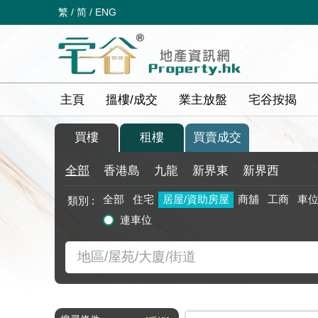
繁
/
简
/
ENG
主頁
搵樓/成交
業主放盤
宅谷按揭
買樓
租樓
買賣成交
全部
香港島
九龍
新界東
新界西
全部
住宅
居屋/資助房屋
商舖
工商
車
類別 :
連車位