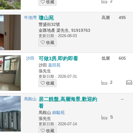
2
收藏
牛池灣
瓊山苑
高層
495
豐盛街32號
金匯地產 梁先生, 91919763
更新日期：2026-08-03
收藏
沙田
可做3房,即約即看
低層
605
沙田
嘉田苑
張先生
更新日期：2026-07-31
2
收藏
馬鞍山
居二靚盤,高層海景,歡迎約
--
看
馬鞍山
錦駿苑
S
張先生
更新日期：2026-07-14
收藏