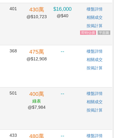
401
$16,000
430
萬
樓盤詳情
@$40
@$10,723
相關成交
按揭計算
即時估價
平面圖
368
--
475
萬
樓盤詳情
@$12,908
相關成交
按揭計算
501
--
400
萬
樓盤詳情
綠表
相關成交
@$7,984
按揭計算
433
--
480
萬
樓盤詳情