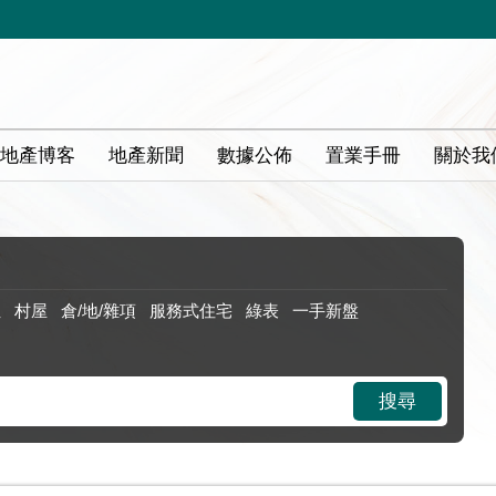
地產博客
地產新聞
數據公佈
置業手冊
關於我
位
村屋
倉/地/雜項
服務式住宅
綠表
一手新盤
搜尋