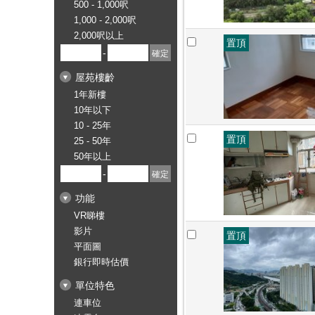
500 - 1,000呎
1,000 - 2,000呎
2,000呎以上
置頂
-
屋苑樓齡
1年新樓
10年以下
10 - 25年
置頂
25 - 50年
50年以上
-
功能
VR睇樓
影片
置頂
平面圖
銀行即時估價
單位特色
連車位