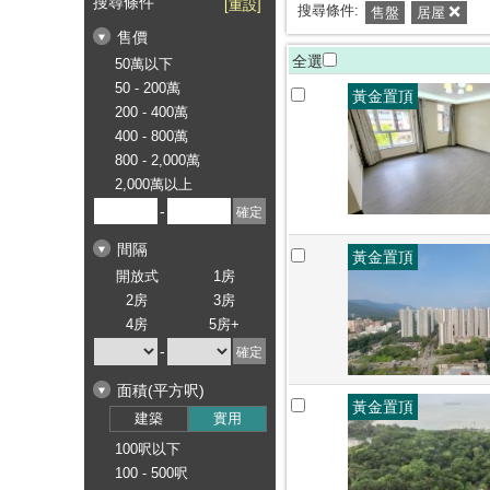
搜尋條件
[重設]
搜尋條件:
售盤
居屋
售價
全選
50萬以下
50 - 200萬
黃金置頂
200 - 400萬
400 - 800萬
800 - 2,000萬
2,000萬以上
-
間隔
黃金置頂
開放式
1房
2房
3房
4房
5房+
-
面積(平方呎)
黃金置頂
建築
實用
100呎以下
100 - 500呎