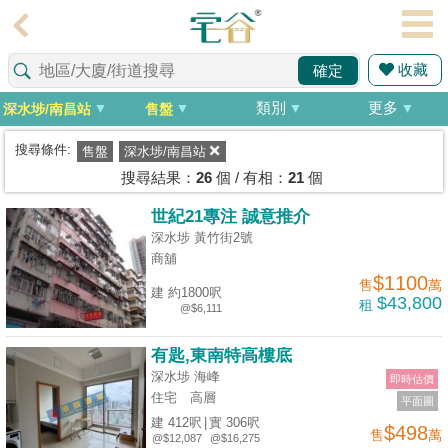
代
理
收藏
確定
主
頁
類別
更多
深水埗/南昌站
售盤
搵
搜尋條件:
售盤
深水埗/南昌站
樓/
搜尋結果：
26
個 / 有相：
21
個
成
世紀21專注 誠意推介
交
深水埗 黃竹街2號
商舖
業
$1100
售
萬
建 約1800呎
主
$43,800
租
@$6,111
放
盤
有匙,東南特高樓底
深水埗 海峰
即時估價
宅
住宅
高層
平面圖
谷
建 412呎
|
實 306呎
$498
售
萬
@$12,087
@$16,275
按