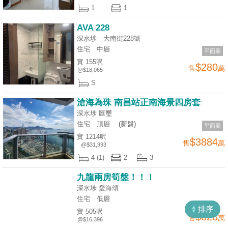
1
1
揭
AVA 228
地
深水埗 大南街228號
產
住宅
中層
平面圖
博
實 155呎
$280
售
萬
@$18,065
客
S
地
滄海為珠 南昌站正南海景四房套
產
深水埗 匯璽
新
住宅
頂層
(新盤)
平面圖
聞
實 1214呎
$3884
收
售
萬
@$31,993
藏
4 (1)
2
3
數
樓
據
九龍兩房筍盤！！！
盤
公
深水埗 愛海頌
佈
住宅
低層
ENG
繁
简
排序
實 505呎
$828
體
体
售
萬
置
@$16,396