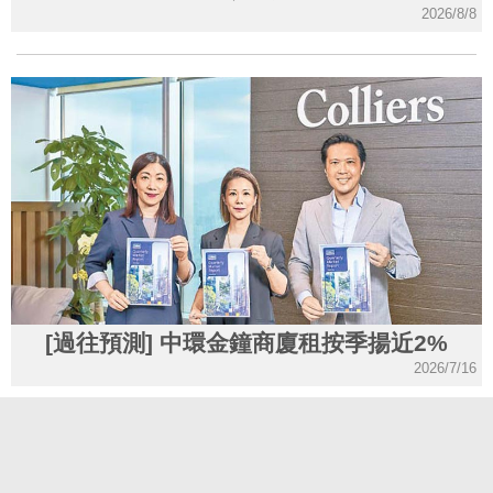
2026/8/8
[過往預測] 中環金鐘商廈租按季揚近2%
2026/7/16