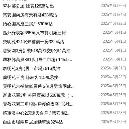
翠林邨公屋 綠表128萬沽出
2025年6月26日
慧安園兩房有景有裝428萬沽
2025年6月24日
怡心園高層三房戶630萬沽
2025年6月22日
區外綠表客395萬入市寶明苑三房
2025年6月1日
寶明苑421呎未補價一房322萬沽
2025年6月1日
慧安園3房新裝518萬成交呎價1萬沽
2025年6月1日
翠林邨高層381呎 (居二市場) 145.5...
2025年6月1日
唐明苑3房 (居二市場) 516萬沽
2025年5月31日
廣明苑三房 綠表客415萬承接
2025年5月28日
寶明苑未補價低層戶 3個月劈逾兩成...
2025年5月26日
富康花園3房 外區買家以598萬元（...
2025年5月26日
寶盈花園三房靚裝戶獲綠表客「6球...
2025年5月26日
將軍澳中心2房連天台戶 / 慧安園2...
2025年5月23日
自由市場兩房居屋勁劈逾32%沽
2025年5月22日