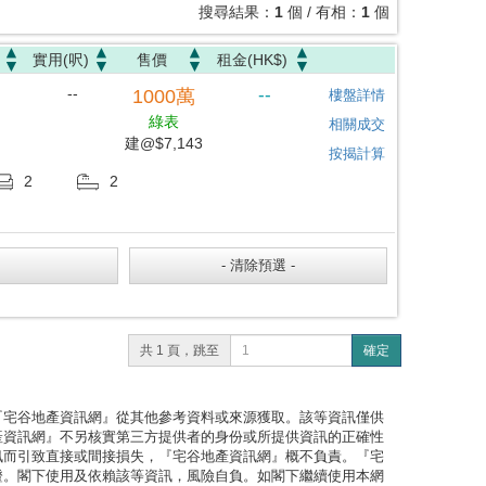
搜尋結果：
1
個 / 有相：
1
個
實用(呎)
售價
租金(HK$)
--
--
1000
萬
樓盤詳情
綠表
相關成交
建@$7,143
按揭計算
2
2
共 1 頁，跳至
確定
『宅谷地產資訊網』從其他參考資料或來源獲取。該等資訊僅供
產資訊網』不另核實第三方提供者的身份或所提供資訊的正確性
訊而引致直接或間接損失，『宅谷地產資訊網』概不負責。『宅
證。閣下使用及依賴該等資訊，風險自負。如閣下繼續使用本網