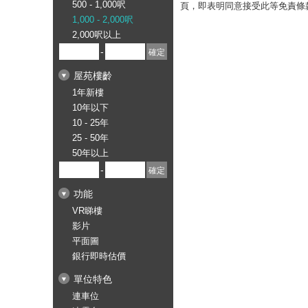
500 - 1,000呎
頁，即表明同意接受此等免責條
1,000 - 2,000呎
2,000呎以上
-
屋苑樓齡
1年新樓
10年以下
10 - 25年
25 - 50年
50年以上
-
功能
VR睇樓
影片
平面圖
銀行即時估價
單位特色
連車位