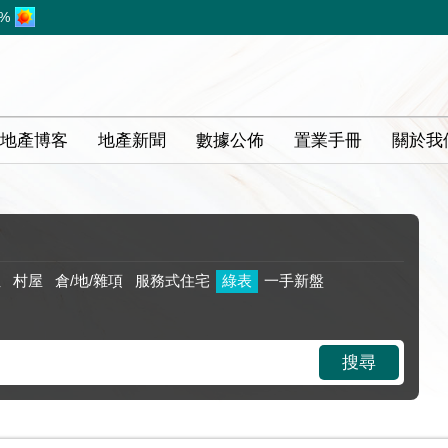
1%
地產博客
地產新聞
數據公佈
置業手冊
關於我
位
村屋
倉/地/雜項
服務式住宅
綠表
一手新盤
搜尋