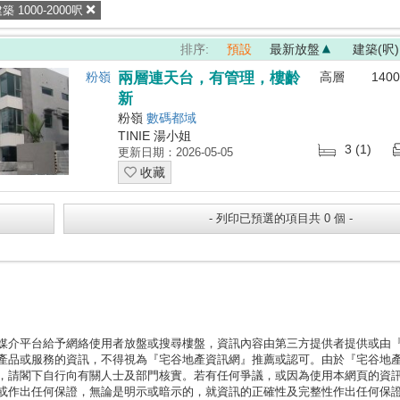
築 1000-2000呎
排序:
預設
最新放盤
建築(呎)
粉嶺
兩層連天台，有管理，樓齡
高層
1400
新
粉嶺
數碼都域
TINIE 湯小姐
3 (1)
更新日期：2026-05-05
收藏
媒介平台給予網絡使用者放盤或搜尋樓盤，資訊內容由第三方提供者提供或由
產品或服務的資訊，不得視為『宅谷地產資訊網』推薦或認可。由於『宅谷地
，請閣下自行向有關人士及部門核實。若有任何爭議，或因為使用本網頁的資
或作出任何保證，無論是明示或暗示的，就資訊的正確性及完整性作出任何保