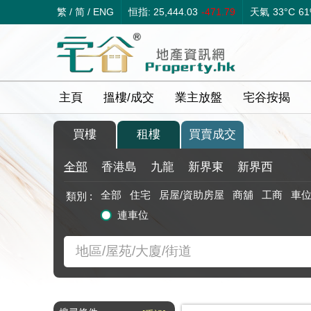
繁
/
简
/
ENG
恒指: 25,444.03
-471.79
天氣
33°C
6
主頁
搵樓/成交
業主放盤
宅谷按揭
買樓
租樓
買賣成交
全部
香港島
九龍
新界東
新界西
全部
住宅
居屋/資助房屋
商舖
工商
車
類別 :
連車位