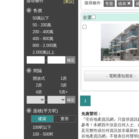
搜尋條件
[重設]
搜尋條件:
售盤
綠表
建
售價
全選
50萬以下
50 - 200萬
200 - 400萬
400 - 800萬
800 - 2,000萬
2,000萬以上
-
間隔
開放式
1房
2房
3房
4房
5房+
-
1
面積(平方呎)
免責聲明：
建築
實用
『宅谷地產資訊網』只提供資訊
參考！本網頁中涉及任何人士、
100呎以下
及完整性或任何資訊並非最新的
100 - 500呎
谷地產資訊網』不發表任何聲明