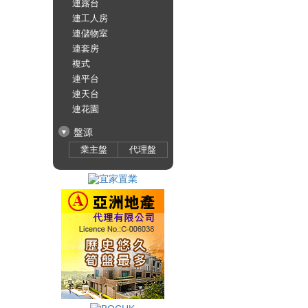
連露台
連工人房
連儲物室
連套房
複式
連平台
連天台
連花園
盤源
業主盤
代理盤