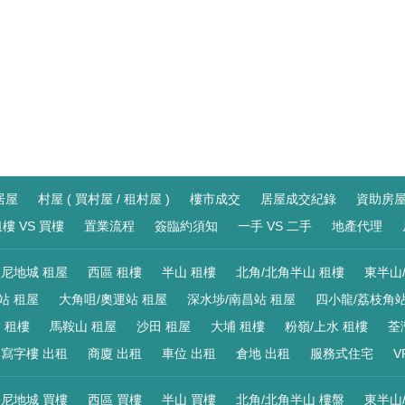
居屋
村屋 ( 買村屋 / 租村屋 )
樓市成交
居屋成交紀錄
資助房
樓 VS 買樓
置業流程
簽臨約須知
一手 VS 二手
地產代理
尼地城 租屋
西區 租樓
半山 租樓
北角/北角半山 租樓
東半山
站 租屋
大角咀/奧運站 租屋
深水埗/南昌站 租屋
四小龍/荔枝角站
 租樓
馬鞍山 租屋
沙田 租屋
大埔 租樓
粉嶺/上水 租樓
荃
寫字樓 出租
商廈 出租
車位 出租
倉地 出租
服務式住宅
V
尼地城 買樓
西區 買樓
半山 買樓
北角/北角半山 樓盤
東半山