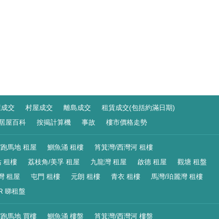
屋成交
村屋成交
離島成交
租賃成交(包括約滿日期)
居屋百科
按揭計算機
事故
樓市價格走勢
/跑馬地 租屋
鰂魚涌 租樓
筲箕灣/西灣河 租樓
 租樓
荔枝角/美孚 租屋
九龍灣 租屋
啟德 租屋
觀塘 租盤
灣 租屋
屯門 租樓
元朗 租樓
青衣 租樓
馬灣/珀麗灣 租樓
R 睇租盤
/跑馬地 買樓
鰂魚涌 樓盤
筲箕灣/西灣河 樓盤