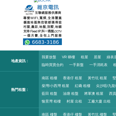
我要放盤
VR 睇樓
租屋
居屋
綠表
地產資訊 :
臨時買賣合約
一手新盤
一手消耗表
租
南區 租樓
香港仔 租屋
黃竹坑 租屋
堅
柴灣/小西灣 租屋
紅磡 租樓
尖沙咀/九龍
熱門租盤 :
藍田 租盤
油塘 租盤
將軍澳 租屋
西貢
愉景灣 租樓
村屋 出租
工廠大廈 出租
南區 樓盤
香港仔 樓盤
黃竹坑 樓盤
堅