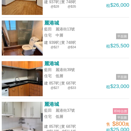
建 937呎
|
實 748呎
$26,000
租
@$28
@$35
麗港城
藍田 麗港街13號
住宅
中層
平面圖
建 939呎
|
實 748呎
$25,500
租
@$27
@$34
麗港城
藍田 麗港街39號
住宅
低層
平面圖
建 857呎
|
實 687呎
$23,000
租
@$27
@$33
麗港城
藍田 麗港街37號
即時估價
住宅
低層
平面圖
$800
售
萬
建 857呎
|
實 687呎
$25,000
租