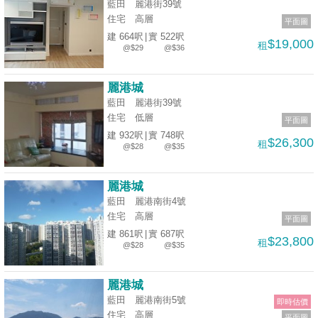
藍田 麗港街39號
住宅
高層
平面圖
建 664呎
|
實 522呎
$19,000
租
@$29
@$36
麗港城
藍田 麗港街39號
住宅
低層
平面圖
建 932呎
|
實 748呎
$26,300
租
@$28
@$35
麗港城
藍田 麗港南街4號
住宅
高層
平面圖
建 861呎
|
實 687呎
$23,800
租
@$28
@$35
麗港城
藍田 麗港南街5號
即時估價
住宅
高層
平面圖