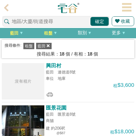
代
理
收藏
確定
主
頁
類別
更多
藍田
租盤
搵
搜尋條件:
租盤
藍田
樓/
搜尋結果：
18
個 / 有相：
18
個
成
興田村
交
藍田 連德道8號
車位
地庫
業
$3,600
租
主
放
盤
匯景花園
藍田 匯景道8號
宅
商舖
谷
建 約206呎
$18,000
租
@$87
按