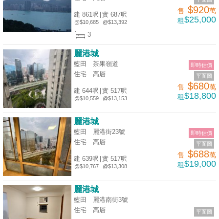
$920
售
萬
建 861呎
|
實 687呎
$25,000
租
@$10,685
@$13,392
3
麗港城
藍田 茶果嶺道
即時估價
住宅
高層
平面圖
$680
售
萬
建 644呎
|
實 517呎
$18,800
租
@$10,559
@$13,153
麗港城
藍田 麗港街23號
即時估價
住宅
高層
平面圖
$688
售
萬
建 639呎
|
實 517呎
$19,000
租
@$10,767
@$13,308
麗港城
藍田 麗港南街3號
住宅
高層
平面圖