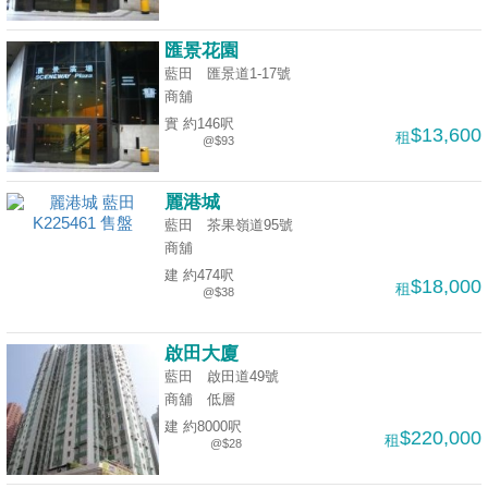
揭
匯景花園
地
藍田 匯景道1-17號
商舖
產
實 約146呎
博
$13,600
租
@$93
客
麗港城
地
藍田 茶果嶺道95號
產
商舖
新
建 約474呎
$18,000
租
聞
@$38
數
啟田大廈
據
藍田 啟田道49號
公
商舖
低層
佈
建 約8000呎
$220,000
租
@$28
置