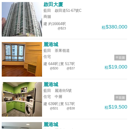
業
啟田大廈
手
藍田 啟田道51-67號C
商舖
冊
建 約16664呎
$380,000
租
@$23
關
於
麗港城
我
藍田 茶果嶺道
們
住宅
平面圖
建 644呎
|
實 517呎
$19,000
租
@$30
@$37
麗港城
藍田 麗港街5號
住宅
中層
平面圖
建 639呎
|
實 517呎
$19,500
租
@$31
@$38
麗港城