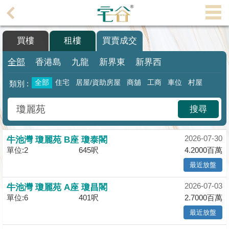
代
理
買樓
租樓
買賣成交
主
頁
全部
香港島
九龍
新界東
新界西
搵
全部
住宅
居屋/資助房屋
商舖
工商
車位
村屋
類別 :
樓/
成
搜尋
交
2026-07-30
業
牛池灣 瓊麗苑 B座 瓊泰閣
單位:2
645呎
4.2000百萬
主
放
最近放盤
盤
2026-07-03
牛池灣 瓊麗苑 A座 瓊昌閣
單位:6
401呎
2.7000百萬
宅
最近放盤
谷
按