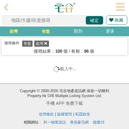
代
理
收藏
確定
主
頁
類別
更多
柴灣
售盤
搵
搜尋條件:
售盤
柴灣
樓/
搜尋結果：
100
個 / 有相：
96
個
成
交
載入中...
業
主
Copyright © 2000-2026 宅谷地產資訊網 保留一切權利
放
Property.hk O/B Multiple Listing System Ltd.
盤
手機 APP 免費下載
宅
使用條款
|
版權聲明
|
私隱政策
谷
相關網站 :
科一物業資訊
香港豪宅網
搵樓18
按