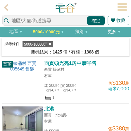
代
理
收藏
確定
主
頁
地區
類別
更多
5000-10000元
搵
搜尋條件:
5000-10000元
樓/
搜尋結果：
1425
個 / 有相：
1368
個
成
西貢頭光亮1房中層平售
置頂
交
西貢 蠔涌村
村屋
業
$130
售
萬
建 300呎
|
實 300呎
主
$7,000
租
@$4,333
@$4,333
放
1
盤
北港
宅
西貢 北港路
村屋
谷
$380
售
萬
按