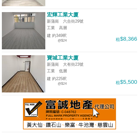
宏輝工業大廈
新蒲崗 六合街29號
工業
高層
建 約349呎
$8,366
租
@$24
寶城工業大廈
新蒲崗 大有街23號
工業
低層
建 約225呎
$5,500
租
@$24