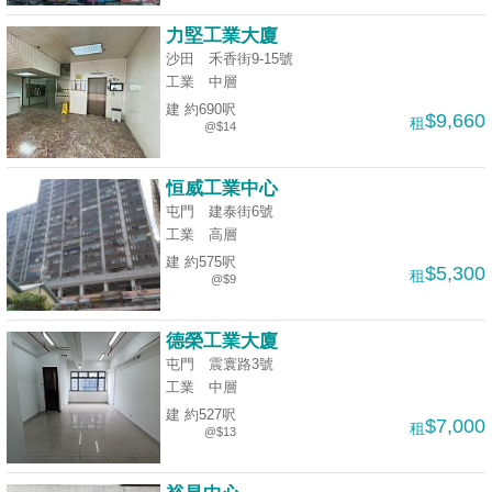
業
力堅工業大廈
手
沙田 禾香街9-15號
冊
工業
中層
建 約690呎
關
$9,660
租
@$14
於
我
恒威工業中心
們
屯門 建泰街6號
工業
高層
建 約575呎
$5,300
租
@$9
德榮工業大廈
屯門 震寰路3號
工業
中層
建 約527呎
$7,000
租
@$13