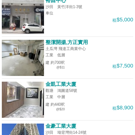
裕昌中心
沙田 黃竹洋街1-3號
車位
$5,000
租
整潔開揚,方正實用
土瓜灣 飛達工商業中心
工業
低層
建 約700呎
$7,500
租
@$11
金凱工業大廈
觀塘 鴻圖道58號
工業
中層
建 約440呎
$8,900
租
@$20
金豪工業大廈
沙田 坳背灣街14-24號