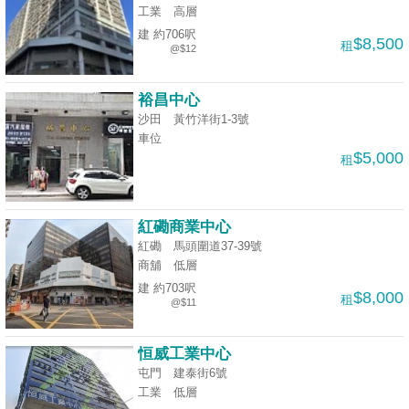
工業
高層
建 約706呎
$8,500
租
@$12
裕昌中心
沙田 黃竹洋街1-3號
車位
$5,000
租
紅磡商業中心
紅磡 馬頭圍道37-39號
商舖
低層
建 約703呎
$8,000
租
@$11
恒威工業中心
屯門 建泰街6號
工業
低層