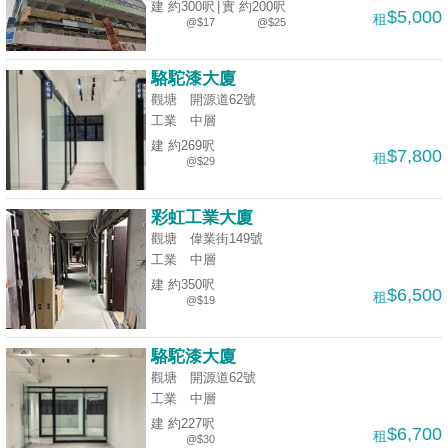
建 約300呎
|
實 約200呎
$5,000
租
@$17
@$25
駱駝漆大廈
觀塘 開源道62號
工業
中層
建 約269呎
$7,800
租
@$29
彩虹工業大廈
觀塘 偉業街149號
工業
中層
建 約350呎
$6,500
租
@$19
駱駝漆大廈
觀塘 開源道62號
工業
中層
建 約227呎
$6,700
租
@$30