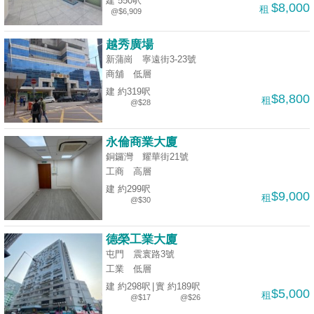
建 550呎
$8,000
租
@$6,909
揭
越秀廣場
地
新蒲崗 寧遠街3-23號
產
商舖
低層
博
建 約319呎
$8,800
租
客
@$28
地
永倫商業大廈
產
銅鑼灣 耀華街21號
新
工商
高層
聞
建 約299呎
$9,000
租
@$30
數
據
德榮工業大廈
公
屯門 震寰路3號
工業
低層
佈
建 約298呎
|
實 約189呎
$5,000
租
@$17
@$26
置