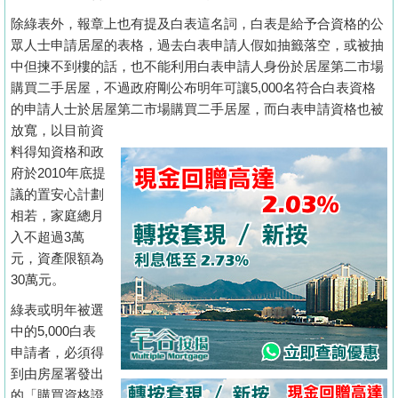
按
除綠表外，報章上也有提及白表這名詞，白表是給予合資格的公
揭
眾人士申請居屋的表格，過去白表申請人假如抽籤落空，或被抽
中但揀不到樓的話，也不能利用白表申請人身份於居屋第二市場
地
購買二手居屋，不過政府剛公布明年可讓5,000名符合白表資格
產
的申請人士於居屋第二市場購買二手居屋，而白表申請資格也被
博
放寬，以目前資
客
料得知資格和政
府於2010年底提
地
議的置安心計劃
產
相若，家庭總月
新
入不超過3萬
聞
元，資產限額為
30萬元。
數
綠表或明年被選
據
中的5,000白表
公
申請者，必須得
佈
到由房屋署發出
的「購買資格證