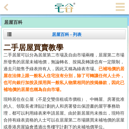
代
理
居屋百科
主
頁
居屋百科 - 列表
搵
二手居屋買賣教學
樓/
二手居屋可以分為居屋第二市場及自由市場兩種，居屋第二市場
成
所發售的居屋未補地價，無論轉名、按揭及轉讓也有一定限制，
交
過去只能售予綠表持有人，因此又稱為綠表市場。
已補地價的居
屋在法律上跟一般私人住宅沒有分別，除了可轉讓任何人士外，
業
也可向銀行加按及採用與一般私人物業相同的按揭條款，因此已
主
補地價的居屋也稱為自由市場。
放
現時居住在公屋（不是交雙倍租或市價租）、中轉屋、房署批准
盤
的人、領取長者津貼計劃的人和房署發出保證書的屋宇事務助
理，都可以利用綠表來申請居屋。由於新居屋尚未推出，現時符
宅
合持有綠表資格的人士可以在居屋第二市場購買未補地價的居屋
谷
或香港房屋協會透過出售樓宇計劃下的未補地價單位。