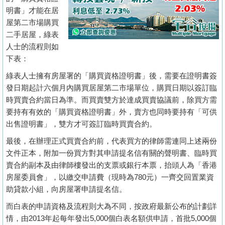
置
明書」才能在居
業
屋第二市場購買
手
二手居屋，綠表
人士的流程則如
冊
下表：
關
綠表人士擁有房屋署的「購買資格證明書」後，需要在證明書簽
於
發日期起計六個月內購買居屋第二市場單位，購買日期以簽訂臨
我
時買賣合約當日為準。而買賣雙方於達成買賣協議前，除買方需
們
要持有有效的「購買資格證明書」外，賣方也同時要持有「可供
出售證明書」，雙方才可簽訂臨時買賣合約。
最後，在辦理正式買賣合約前，代表買方的律師需連同上述兩份
文件正本，附加一份買方對其申請提名信有關的聲明書、臨時買
賣合約副本及由律師樓發出的支票或銀行本票，抬頭人為「香港
房屋委員會」，以繳交申請費（現時為780元）一齊交回置業資
助貸款小組，向房屋署申請提名信。
而白表的申請資格及流程則大為不同，按政府最新公布的計劃詳
情，由2013年起每年發出5,000個白表名額供申請，首批5,000個