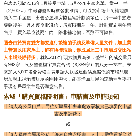
白表名額於2013年1月接受申請，5月公布中籤名單。當中一半
（2,500個）中籤都會即時獲發批准信，可以於市場上免補地價
買入二手居屋、出售公屋和房協住宅計劃的單位，另一半中籤者
要到後年一月才獲發批准信，購買限期為一年。計劃實施兩年禁
售期，買入單位後兩年內，除非補地價，否則不可轉售。
過去由於買賣雙方都要進行繁複的手續及準備大量文件，加上業
主普遍以用家為主，鮮有換樓活動，形成居屋二手市場成交比私
人市場淡靜得多
，就以2012年頭六個月為例，整半年的成交量只
有993宗，只及整體樓宇買賣合約（8,389宗）的八分一左右。未
來加入5,000名合資格白表申請人競逐這個供應偏低的市場只屬
增加對未補地價居屋的剛性需求，能否增加居屋的流動性尚要視
乎現有居屋業主是否願意出售。
索取「購買資格證明書」申請書及申請須知
申請人為公屋租戶，需往所屬屋邨辦事處簽署核實已填妥的申請
書及申請費；
或
申請人屬獲房屋署發給「綠表資格證明書」人士，需往置業資助