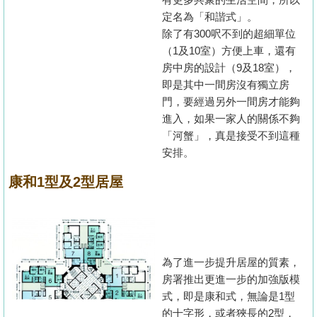
定名為「和諧式」。
除了有300呎不到的超細單位
（1及10室）方便上車，還有
房中房的設計（9及18室），
即是其中一間房沒有獨立房
門，要經過另外一間房才能夠
進入，如果一家人的關係不夠
「河蟹」，真是接受不到這種
安排。
康和1型及2型居屋
為了進一步提升居屋的質素，
房署推出更進一步的加強版模
式，即是康和式，無論是1型
的十字形，或者狹長的2型，