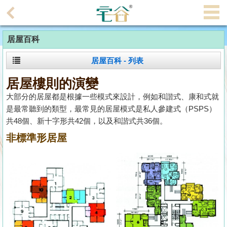
代
理
居屋百科
主
頁
居屋百科 - 列表
搵
居屋樓則的演變
樓/
大部分的居屋都是根據一些模式來設計，例如和諧式、康和式就
成
是最常聽到的類型，最常見的居屋模式是私人參建式（PSPS）
交
共48個、新十字形共42個，以及和諧式共36個。
非標準形居屋
業
主
放
盤
宅
谷