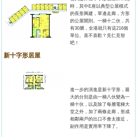
時，其中E座以典型公屋模式
的長形興建，單邊走廊，方形
的公屋開則。一梯十二伙，共
有30層，全港就只有這216個
單位。喜不喜歡？見仁見智
吧！
新十字形居屋
進一步的演進是新十字形，最
大的分別是由一梯八伙變為一
梯十伙，以及除了每層電梯大
堂之外，加了兩條走廊，形成
相鄰兩戶的出口不會太接近，
副作用是實用率下降了。