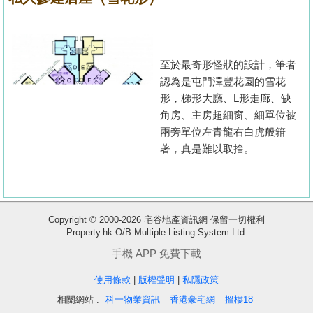
至於最奇形怪狀的設計，筆者
認為是屯門澤豐花園的雪花
形，梯形大廳、L形走廊、缺
角房、主房超細窗、細單位被
兩旁單位左青龍右白虎般箝
著，真是難以取捨。
收
Copyright © 2000-2026 宅谷地產資訊網 保留一切權利
Property.hk O/B Multiple Listing System Ltd.
藏
樓
手機 APP 免費下載
盤
使用條款
|
版權聲明
|
私隱政策
相關網站 :
科一物業資訊
香港豪宅網
搵樓18
繁
简
ENG