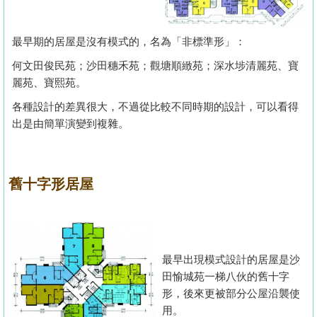
置
業
最早期的居屋是沒有模式的，名為「非標準形」：
手
何文田俊民苑；沙田穗禾苑；觀塘順緻苑；深水埗清麗苑、寶
冊
麗苑、寶熙苑。
關
各種設計的差異很大，不過從比較不同時期的設計，可以看得
於
出是由簡單演變到複雜。
我
們
舊十字形居屋
最早出現模式設計的居屋是沙
田愉城苑一梯八伙的舊十字
形，後來更被部分公屋沿襲使
用。