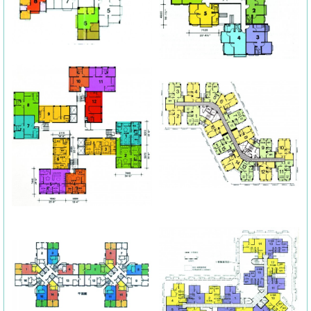
按
揭
地
產
博
客
地
產
新
聞
數
據
公
佈