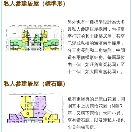
私人參建居屋（標準形）
另外也有一種標準設計為大多
數私人參建居屋採用，包括富
字行頭的其士建築居屋，甚至
已變成私樓的海濱南岸採用，
分三房長則和二房短則，中間
還有兩個橫形細房。每層單位
由十個（如旺角富榮花園）至
十二個（如大圍富嘉花園）。
私人參建居屋（鑽石廳）
還有更經典的是康山花園，開
則基本上與康怡花園（N至R
座，又稱下康怡）大同小異，
享有鑽石廳，以及連私人樓也
少見的梯形房。