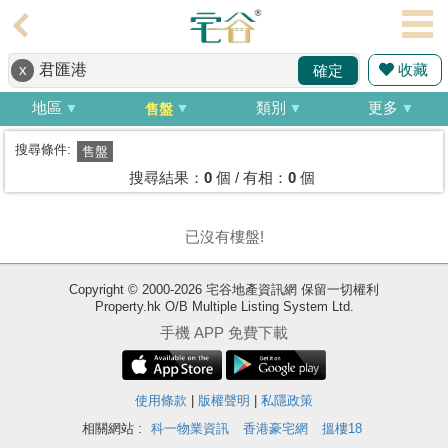
代
理
收藏
x
確定
主
頁
地區
類別
更多
售盤
搵
搜尋條件:
售盤
樓/
搜尋結果：
0
個 / 有相：
0
個
成
交
已沒有樓盤!
業
Copyright © 2000-2026 宅谷地產資訊網 保留一切權利
主
Property.hk O/B Multiple Listing System Ltd.
放
手機 APP 免費下載
盤
宅
使用條款
|
版權聲明
|
私隱政策
谷
相關網站 :
科一物業資訊
香港豪宅網
搵樓18
按