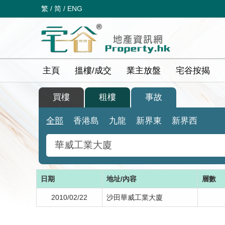
繁
/
简
/
ENG
主頁
搵樓/成交
業主放盤
宅谷按揭
買樓
租樓
事故
全部
香港島
九龍
新界東
新界西