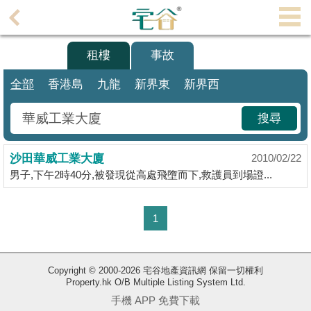
代
理
買樓
租樓
事故
主
頁
全部
香港島
九龍
新界東
新界西
搵
搜尋
樓/
成
沙田華威工業大廈
交
2010/02/22
男子,下午2時40分,被發現從高處飛墮而下,救護員到場證...
業
主
1
放
盤
Copyright © 2000-2026 宅谷地產資訊網 保留一切權利
宅
Property.hk O/B Multiple Listing System Ltd.
谷
手機 APP 免費下載
按