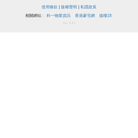
揭
使用條款
|
版權聲明
|
私隱政策
相關網站 :
科一物業資訊
香港豪宅網
搵樓18
地
Ver. 9.41
產
博
客
地
產
新
聞
收
藏
數
樓
據
盤
公
佈
ENG
繁
简
體
体
置