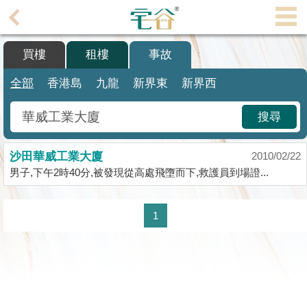
代
理
買樓
租樓
事故
主
頁
全部
香港島
九龍
新界東
新界西
搵
搜尋
樓/
成
沙田華威工業大廈
交
2010/02/22
男子,下午2時40分,被發現從高處飛墮而下,救護員到場證...
業
主
1
放
盤
宅
谷
按