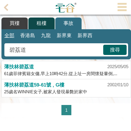
代
理
買樓
租樓
事故
主
頁
全部
香港島
九龍
新界東
新界西
搵
搜尋
樓/
成
薄扶林碧荔道
交
2025/05/05
61歲菲律賓籍女傭,早上10時42分,從上址一房間懷疑暈倒,...
業
薄扶林碧荔道59-61號 , G樓
2002/01/10
主
25歲名WINNIE女子,被家人發現暴斃於家中
放
盤
1
宅
谷
按