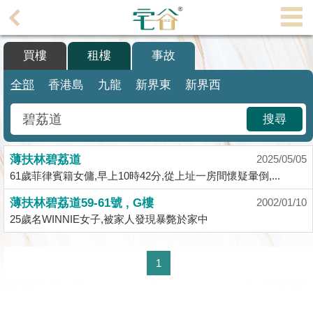
代
理
買樓
租樓
事故
主
頁
全部
香港島
九龍
新界東
新界西
搵
搜尋
樓/
成
薄扶林碧荔道
交
2025/05/05
61歲菲律賓籍女傭,早上10時42分,從上址一房間懷疑暈倒,...
業
薄扶林碧荔道59-61號 , G樓
2002/01/10
主
25歲名WINNIE女子,被家人發現暴斃於家中
放
盤
1
宅
谷
按