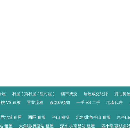
居屋
村屋 ( 買村屋 / 租村屋 )
樓市成交
居屋成交紀錄
資助房
樓 VS 買樓
置業流程
簽臨約須知
一手 VS 二手
地產代理
尼地城 租屋
西區 租樓
半山 租樓
北角/北角半山 租樓
東半山
站 租屋
大角咀/奧運站 租屋
深水埗/南昌站 租屋
四小龍/荔枝角站