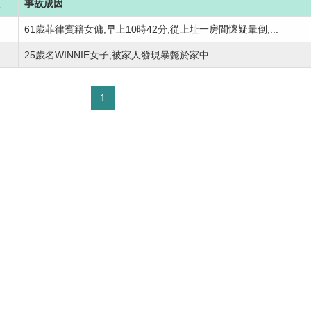
事故成因
61歲菲律賓籍女傭,早上10時42分,從上址一房間懷疑暈倒,...
G
25歲名WINNIE女子,被家人發現暴斃於家中
1