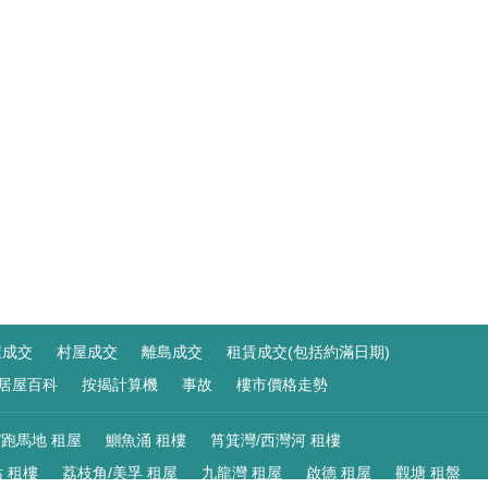
屋成交
村屋成交
離島成交
租賃成交(包括約滿日期)
居屋百科
按揭計算機
事故
樓市價格走勢
/跑馬地 租屋
鰂魚涌 租樓
筲箕灣/西灣河 租樓
 租樓
荔枝角/美孚 租屋
九龍灣 租屋
啟德 租屋
觀塘 租盤