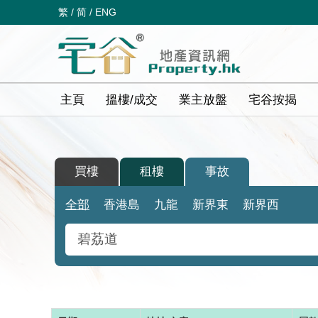
繁
/
简
/
ENG
主頁
搵樓/成交
業主放盤
宅谷按揭
買樓
租樓
事故
全部
香港島
九龍
新界東
新界西