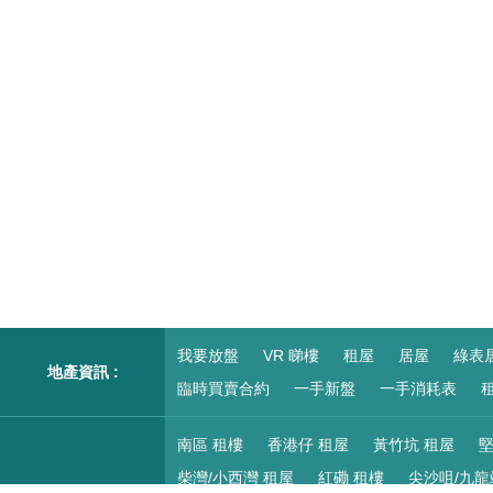
我要放盤
VR 睇樓
租屋
居屋
綠表
地產資訊 :
臨時買賣合約
一手新盤
一手消耗表
租
南區 租樓
香港仔 租屋
黃竹坑 租屋
堅
柴灣/小西灣 租屋
紅磡 租樓
尖沙咀/九龍