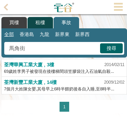
代
理
買樓
租樓
事故
主
頁
全部
香港島
九龍
新界東
新界西
搵
搜尋
樓/
成
荃灣華興工業大廈 , 3樓
交
2014/02/11
69歲姓李男子被發現在後樓梯間頭笠膠袋注入石油氣自殺...
業
荃灣新豐工業大廈 , 14樓
2009/12/02
主
7個月大姓陳女嬰,其母早上6時半餵奶後各自入睡,至8時半...
放
盤
1
宅
谷
按