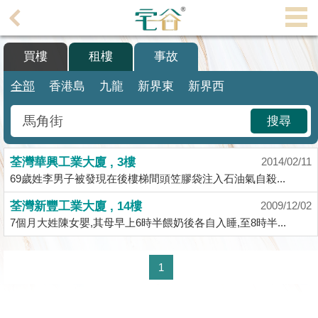
代
理
買樓
租樓
事故
主
頁
全部
香港島
九龍
新界東
新界西
搵
搜尋
樓/
成
荃灣華興工業大廈 , 3樓
交
2014/02/11
69歲姓李男子被發現在後樓梯間頭笠膠袋注入石油氣自殺...
業
荃灣新豐工業大廈 , 14樓
2009/12/02
主
7個月大姓陳女嬰,其母早上6時半餵奶後各自入睡,至8時半...
放
盤
1
宅
谷
按