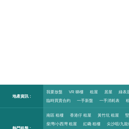
我要放盤
VR 睇樓
租屋
居屋
綠表
地產資訊 :
臨時買賣合約
一手新盤
一手消耗表
租
南區 租樓
香港仔 租屋
黃竹坑 租屋
堅
柴灣/小西灣 租屋
紅磡 租樓
尖沙咀/九龍
熱門租盤 :