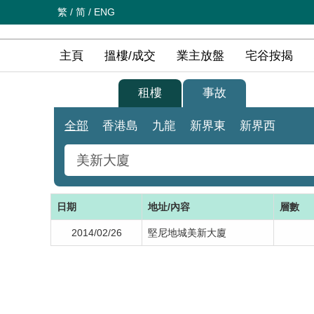
繁
/
简
/
ENG
主頁
搵樓/成交
業主放盤
宅谷按揭
買樓
租樓
事故
全部
香港島
九龍
新界東
新界西
日期
地址/內容
層數
2014/02/26
堅尼地城美新大廈