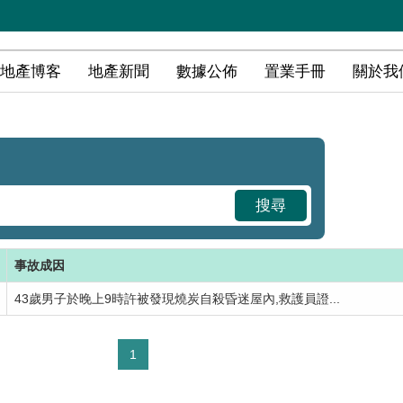
地產博客
地產新聞
數據公佈
置業手冊
關於我
搜尋
事故成因
43歲男子於晚上9時許被發現燒炭自殺昏迷屋內,救護員證...
1