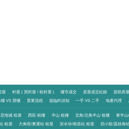
居屋
村屋 ( 買村屋 / 租村屋 )
樓市成交
居屋成交紀錄
資助房
樓 VS 買樓
置業流程
簽臨約須知
一手 VS 二手
地產代理
尼地城 租屋
西區 租樓
半山 租樓
北角/北角半山 租樓
東半山
站 租屋
大角咀/奧運站 租屋
深水埗/南昌站 租屋
四小龍/荔枝角站