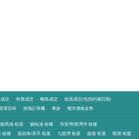
屋成交
村屋成交
離島成交
租賃成交(包括約滿日期)
居屋百科
按揭計算機
事故
樓市價格走勢
/跑馬地 租屋
鰂魚涌 租樓
筲箕灣/西灣河 租樓
 租樓
荔枝角/美孚 租屋
九龍灣 租屋
啟德 租屋
觀塘 租盤