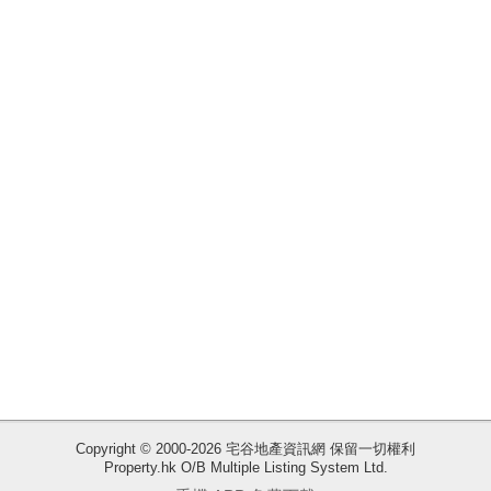
揭
地
產
博
客
地
產
新
聞
收
藏
數
樓
據
盤
公
佈
ENG
繁
简
Copyright © 2000-2026 宅谷地產資訊網 保留一切權利
體
体
Property.hk O/B Multiple Listing System Ltd.
置