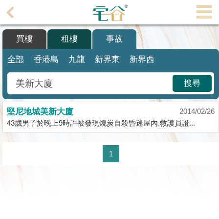
代
理
買樓
租樓
事故
主
頁
全部
香港島
九龍
新界東
新界西
搵
搜尋
樓/
成
堅尼地城美新大廈
交
2014/02/26
43歲男子於晚上9時許被發現燒炭自殺昏迷屋內,救護員證...
業
主
1
放
盤
宅
谷
按