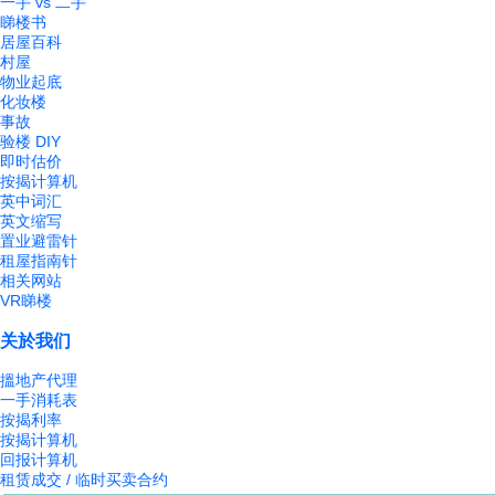
一手 vs 二手
睇楼书
居屋百科
村屋
物业起底
化妆楼
事故
验楼 DIY
即时估价
按揭计算机
英中词汇
英文缩写
置业避雷针
租屋指南针
相关网站
VR睇楼
关於我们
搵地产代理
一手消耗表
按揭利率
按揭计算机
回报计算机
租赁成交 / 临时买卖合约