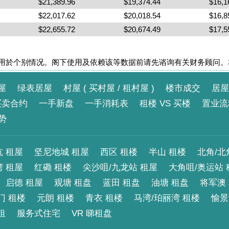
$21,389.96
$19,374.44
$16,1
$22,017.62
$20,018.54
$16,8
$22,655.72
$20,674.49
$17,5
用於个别情况。阁下使用及依赖该等数据前请先谘询有关财务顾问。
屋
绿表居屋
村屋 ( 买村屋 / 租村屋 )
楼市成交
居屋
买卖合约
一手新盘
一手消耗表
租楼 VS 买楼
置业流
势
 租屋
坚尼地城 租屋
西区 租楼
半山 租楼
北角/北
湾 租屋
红磡 租楼
尖沙咀/九龙站 租屋
大角咀/奥运站 
启德 租屋
观塘 租盘
蓝田 租盘
油塘 租盘
将军澳
门 租楼
元朗 租楼
青衣 租楼
马湾/珀丽湾 租楼
愉景
租
服务式住宅
VR 睇租盘