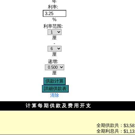
年
利率:
%
利率范围:
厘
-
厘
递增:
厘
清除
计 算 每 期 供 款 及 费 用 开 支
全期供款共：
$3,58
全期利息共：
$1,13