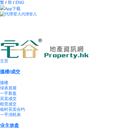
繁
/
简
/
ENG
App下载
代理登入
主页
搵楼/成交
搵楼
绿表居屋
一手新盘
买卖成交
租赁成交
临时买卖合约
一手消耗表
业主放盘