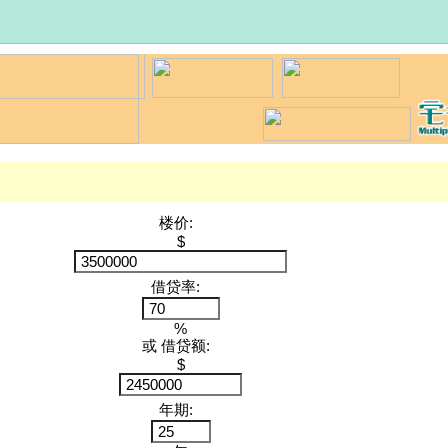
楼价:
$
借贷率:
%
或 借贷额:
$
年期: