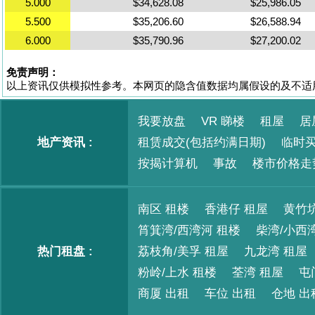
5.000
$34,628.08
$25,986.05
5.500
$35,206.60
$26,588.94
6.000
$35,790.96
$27,200.02
免责声明：
以上资讯仅供模拟性参考。本网页的隐含值数据均属假设的及不适
我要放盘
VR 睇楼
租屋
居
地产资讯 :
租赁成交(包括约满日期)
临时
按揭计算机
事故
楼市价格走
南区 租楼
香港仔 租屋
黄竹坑
筲箕湾/西湾河 租楼
柴湾/小西
热门租盘 :
荔枝角/美孚 租屋
九龙湾 租屋
粉岭/上水 租楼
荃湾 租屋
屯
商厦 出租
车位 出租
仓地 出