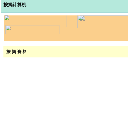
按揭计算机
按 揭 资 料