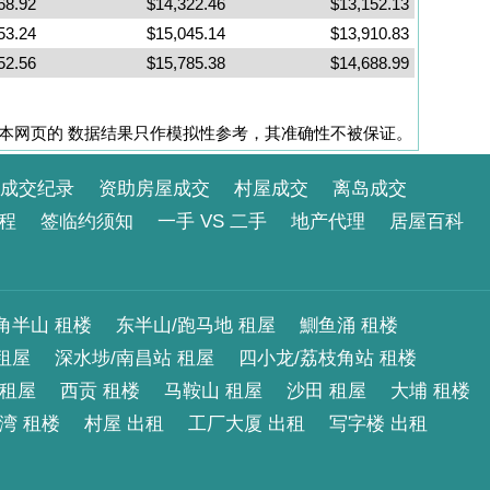
68.92
$14,322.46
$13,152.13
53.24
$15,045.14
$13,910.83
52.56
$15,785.38
$14,688.99
本网页的 数据结果只作模拟性参考，其准确性不被保证。
成交纪录
资助房屋成交
村屋成交
离岛成交
程
签临约须知
一手 VS 二手
地产代理
居屋百科
角半山 租楼
东半山/跑马地 租屋
鰂鱼涌 租楼
租屋
深水埗/南昌站 租屋
四小龙/荔枝角站 租楼
 租屋
西贡 租楼
马鞍山 租屋
沙田 租屋
大埔 租楼
湾 租楼
村屋 出租
工厂大厦 出租
写字楼 出租