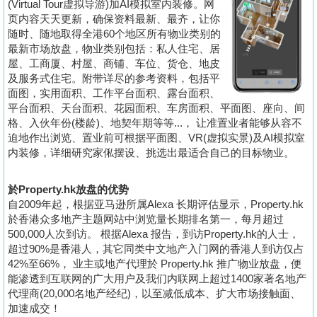
(Virtual Tour虚拟导游)加AI模拟室内装修。网
置
页内容天天更新，确保资料最新、最齐，让你
业
随时、随地取得全港60个地区所有物业类别的
手
最新市场放盘，物业类别包括：私人住宅、居
屋、工商厦、村屋、商铺、车位、货仓、地皮
册
及服务式住宅。附带详尽的参考资料，包括平
面图，实用面积、工作平台面积、露台面积、
关
平台面积、天台面积、花园面积、车房面积、平面图、座向、间
於
格、入伙年份(楼龄)、地契年期等等...， 让准置业者能够从容不
我
迫地作出浏览、置业前可根据平面图、VR(虚拟实景)及AI模拟室
内装修，详细研究家俬摆设、挑选出最适合自己的目标物业。
们
於Property.hk放盘的优势
自2009年起，根据亚马逊所属Alexa 长期评估显示，Property.hk
於香港众多地产主题网站中浏览量长期排名第一，每月超过
500,000人次到访。 根据Alexa 报告，到访Property.hk的人士，
超过90%是香港人，其它同类中文地产入门网的香港人到访仅占
42%至66%， 业主或地产代理於 Property.hk 推广物业放盘，便
能渗透到互联网的广大用户及我们内联网上超过1400家著名地产
代理商(20,000名地产经纪)，以至减低成本、扩大市场接触面、
加速成交！