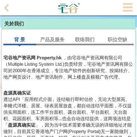
代
理
关於我们
主
页
背 景
产品及服务
联络我们
职位空缺
搵
楼/
宅谷地产资讯网 Property.hk
，由宅谷地产资讯网有限公司
成
（Multiple Listing System Ltd.)负责经营，宅谷地产资讯网有限公
司於2000年在香港成立，专注地产软件的创新研究、按揭转介、
交
地产网页设计、地产资讯制作、网上楼盘及横额广告代理。
业
盘源真确实证
主
透过API「应用程式介面」连结银行即时估价，无论大型屋苑、
放
单幢式洋楼、居屋、绿表居屋放盘，都自动连结平面图，不仅提
盘
供实用面积，连工作平台面积、露台面积、平台面积、天台面
积、花园面积、车房面积等...也会自动连结提供，这两项连结是
宅
「
盘源真确实证
」，因为当中技术需要准确无误的详细地址才能
做到，目前其它香港地产门户网(Property Portal)无一家能做到，
谷