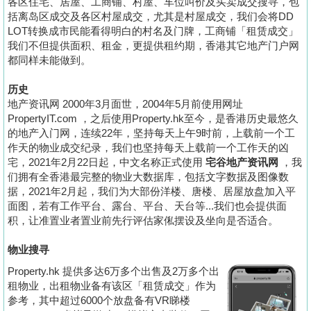
各区住宅、居屋、工商铺、村屋、车位叫价及买卖成交搜寻，包
按
括离岛区成交及各区村屋成交，尤其是村屋成交，我们会将DD
揭
LOT转换成市民能看得明白的村名及门牌，工商铺「租赁成交」
我们不但提供面积、租金，更提供租约期，香港其它地产门户网
地
都同样未能做到。
产
历史
博
地产资讯网 2000年3月面世，2004年5月前使用网址
客
PropertyIT.com ，之后使用Property.hk至今，是香港历史最悠久
的地产入门网，连续22年，坚持每天上午9时前，上载前一个工
地
作天的物业成交纪录，我们也坚持每天上载前一个工作天的凶
宅，2021年2月22日起，中文名称正式使用
宅谷地产资讯网
，我
产
们拥有全香港最完整的物业大数据库，包括文字数据及图像数
新
据，2021年2月起，我们为大部份洋楼、唐楼、居屋放盘加入平
闻
面图，若有工作平台、露台、平台、天台等...我们也会提供面
积，让准置业者置业前先行评估家俬摆设及坐向是否适合。
数
物业搜寻
据
公
Property.hk 提供多达6万多个出售及2万多个出
租物业，出租物业备有该区「租赁成交」作为
布
参考，其中超过6000个放盘备有VR睇楼