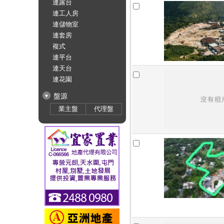
連露台
連工人房
連儲物室
連套房
複式
連平台
連天台
連花園
盤源
業主盤
代理盤