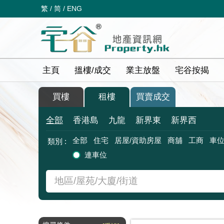
繁
/
简
/
ENG
主頁
搵樓/成交
業主放盤
宅谷按揭
買樓
租樓
買賣成交
全部
香港島
九龍
新界東
新界西
全部
住宅
居屋/資助房屋
商舖
工商
車
類別 :
連車位