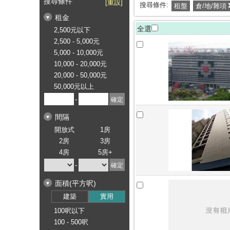
搜尋條件
[重設]
搜尋條件:
租盤
倉/地/雜項
租金
全選
2,500元以下
2,500 - 5,000元
5,000 - 10,000元
10,000 - 20,000元
20,000 - 50,000元
50,000元以上
-
間隔
開放式
1房
2房
3房
4房
5房+
-
面積(平方呎)
建築
實用
100呎以下
100 - 500呎