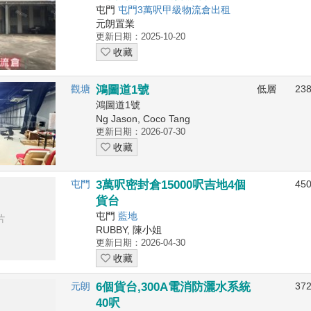
屯門
屯門3萬呎甲級物流倉出租
元朗置業
更新日期：2025-10-20
收藏
觀塘
鴻圖道1號
低層
23
鴻圖道1號
Ng Jason, Coco Tang
更新日期：2026-07-30
收藏
屯門
3萬呎密封倉15000呎吉地4個
45
貨台
屯門
藍地
RUBBY, 陳小姐
更新日期：2026-04-30
收藏
元朗
6個貨台,300A電消防灑水系統
37
40呎