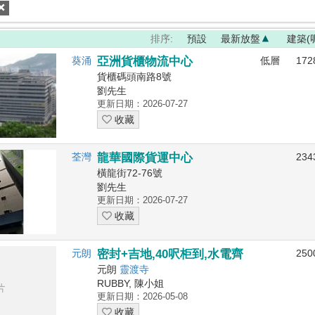
排序:
預設
最新放盤
建築(
葵涌
亞洲貨櫃物流中心
低層
172
貨櫃碼頭南路8號
劉先生
更新日期：2026-07-27
收藏
荃灣
龍華國際貨運中心
234
橫龍街72-76號
劉先生
更新日期：2026-07-27
收藏
元朗
密封+吉地,40呎柜到,水電齊
250
元朗
靈渡寺
RUBBY, 陳小姐
更新日期：2026-05-08
收藏