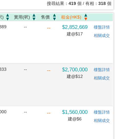
搜尋結果：
419
個 / 有相：
318
個
呎)
實用(呎)
售價
租金(HK$)
889
--
$2,852,669
--
樓盤詳情
建@$17
相關成交
333
--
$2,700,000
--
樓盤詳情
建@$12
相關成交
000
--
$1,560,000
--
樓盤詳情
建@$6
相關成交