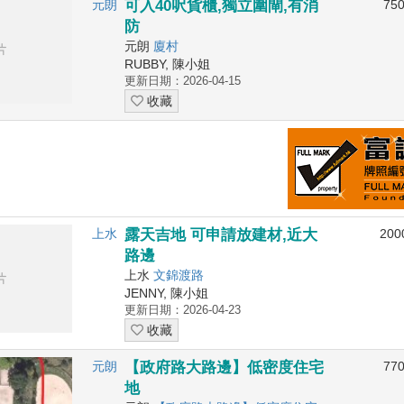
元朗
可入40呎貨櫃,獨立圍閘,有消
75
防
元朗
廈村
RUBBY, 陳小姐
更新日期：2026-04-15
收藏
上水
露天吉地 可申請放建材,近大
200
路邊
上水
文錦渡路
JENNY, 陳小姐
更新日期：2026-04-23
收藏
元朗
【政府路大路邊】低密度住宅
77
地