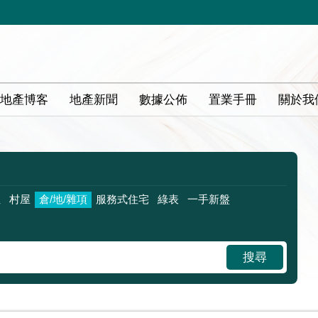
地產博客
地產新聞
數據公佈
置業手冊
關於我
位
村屋
倉/地/雜項
服務式住宅
綠表
一手新盤
搜尋