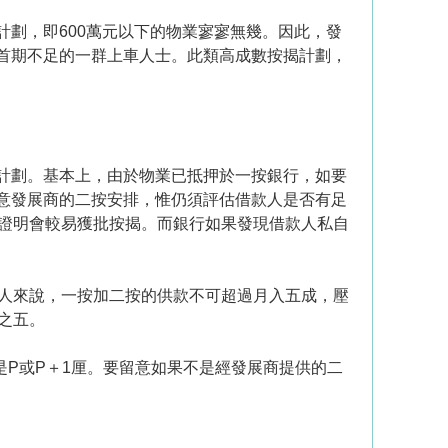
劃，即600萬元以下的物業寥寥無幾。因此，發
首期不足的一群上車人士。此類高成數按揭計劃，
計劃。基本上，由於物業已抵押於一按銀行，如要
意發展商的二按安排，惟仍須評估借款人是否有足
證明會較易獲批按揭。而銀行如果發現借款人私自
人來說，一按加二按的供款不可超過月入五成，壓
之五。
P或P＋1厘。要留意如果不是經發展商提供的二