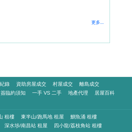
更多...
紀錄
資助房屋成交
村屋成交
離島成交
簽臨約須知
一手 VS 二手
地產代理
居屋百科
山 租樓
東半山/跑馬地 租屋
鰂魚涌 租樓
深水埗/南昌站 租屋
四小龍/荔枝角站 租樓