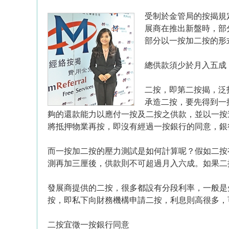
受制於金管局的按揭規
展商在推出新盤時，部
部分以一按加二按的形
總供款須少於月入五成
二按，即第二按揭，泛
承造二按，要先得到一
夠的還款能力以應付一按及二按之供款，並以一按
將抵押物業再按，即沒有經過一按銀行的同意，銀
而一按加二按的壓力測試是如何計算呢？假如二按
測再加三厘後，供款則不可超過月入六成。如果二
發展商提供的二按，很多都設有分段利率，一般是
按，即私下向財務機構申請二按，利息則高很多，
二按宜徵一按銀行同意