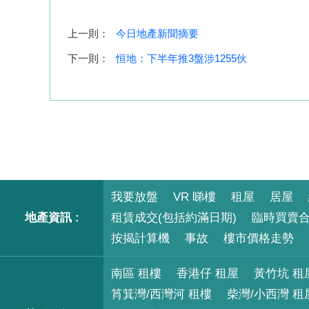
上一則：
今日地產新聞摘要
下一則：
恒地：下半年推3盤涉1255伙
我要放盤
VR 睇樓
租屋
居屋
地產資訊 :
租賃成交(包括約滿日期)
臨時買賣
按揭計算機
事故
樓市價格走勢
南區 租樓
香港仔 租屋
黃竹坑 租
筲箕灣/西灣河 租樓
柴灣/小西灣 租