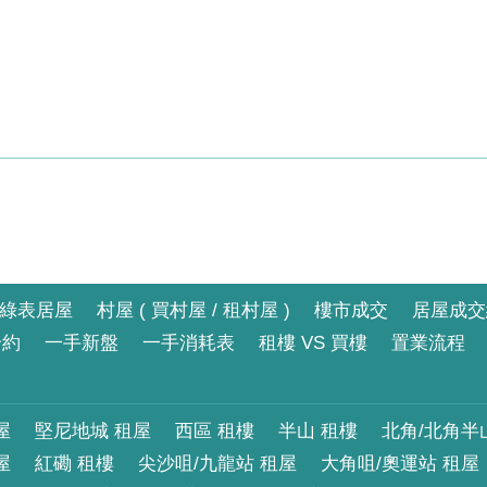
綠表居屋
村屋 ( 買村屋 / 租村屋 )
樓市成交
居屋成交
合約
一手新盤
一手消耗表
租樓 VS 買樓
置業流程
屋
堅尼地城 租屋
西區 租樓
半山 租樓
北角/北角半
屋
紅磡 租樓
尖沙咀/九龍站 租屋
大角咀/奧運站 租屋