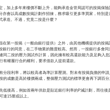
定，加上多年來樓價不斷上升，能夠承造金管局認可的按揭保險計
分亦會以高成數按揭計劃作招徠，務求吸引更多準買家，特別是
式承造。不過，究竟二按是什麼？
指在第一按揭（一般由銀行提供）之外，由其他機構提供的按揭
按銀行的同意，在二手物業的難度較高。然而，一按銀行多會同
連同二按的壓力測試作計算，因此擁有較高還款能力及足夠入息
行有權履行合約權利，要求借款人提前還款。
有分段利率，將以較高者為準計算壓測。對未有按揭負擔的申請
按的成數是高於樓價兩成，整個壓力測試的標準更會再下調百分
先低後高，例如首兩年供款是貼近銀行利率的P減計劃，而往後是
可達15厘或以上。