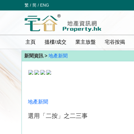
繁
/
简
/
ENG
主頁
搵樓/成交
業主放盤
宅谷按揭
新聞資訊 >
地產新聞
地產新聞
選用「二按」之二三事