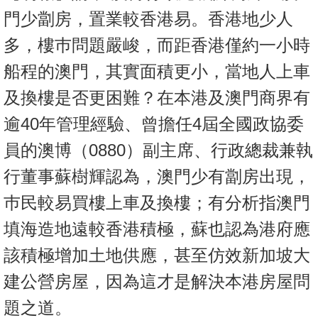
按
門少劏房，置業較香港易。香港地少人
揭
多，樓巿問題嚴峻，而距香港僅約一小時
地
船程的澳門，其實面積更小，當地人上車
產
及換樓是否更困難？在本港及澳門商界有
博
客
逾40年管理經驗、曾擔任4屆全國政協委
員的澳博（0880）副主席、行政總裁兼執
地
產
行董事蘇樹輝認為，澳門少有劏房出現，
新
巿民較易買樓上車及換樓；有分析指澳門
聞
填海造地遠較香港積極，蘇也認為港府應
數
該積極增加土地供應，甚至仿效新加坡大
據
公
建公營房屋，因為這才是解決本港房屋問
佈
題之道。