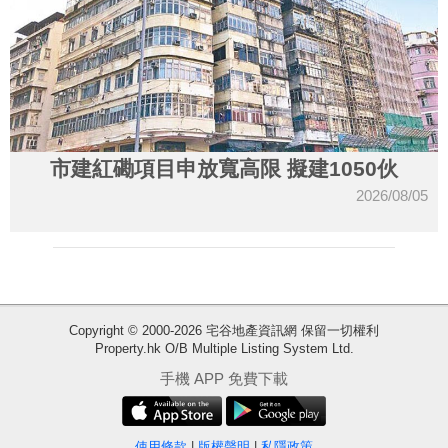
市建紅磡項目申放寬高限 擬建1050伙
2026/08/05
Copyright © 2000-2026 宅谷地產資訊網 保留一切權利
Property.hk O/B Multiple Listing System Ltd.
收
手機 APP 免費下載
藏
樓
盤
使用條款
|
版權聲明
|
私隱政策