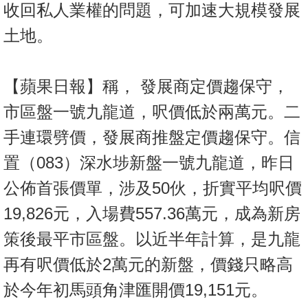
收回私人業權的問題，可加速大規模發展
土地。
【蘋果日報】稱， 發展商定價趨保守，
市區盤一號九龍道，呎價低於兩萬元。二
手連環劈價，發展商推盤定價趨保守。信
置（083）深水埗新盤一號九龍道，昨日
公佈首張價單，涉及50伙，折實平均呎價
19,826元，入場費557.36萬元，成為新房
策後最平市區盤。以近半年計算，是九龍
再有呎價低於2萬元的新盤，價錢只略高
於今年初馬頭角津匯開價19,151元。