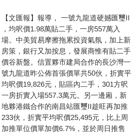
置
業
【文匯報】報導， 一號九龍道硬撼匯璽II
手
，均呎價1.98萬貼二手，一房557萬入
冊
場。中美貿易摩擦拖累投資氣氛，加上新
關
房策，銀行又加按息，發展商惟有貼二手
於
我
價谷新盤。信置夥市建局合作的長沙灣一
們
號九龍道昨公佈首張價單共50伙，折實平
均呎價19,826元，貼區內二手，301方呎
一房折實入場557.3萬元。另一邊廂，新
地夥港鐵合作的南昌站匯璽II趁旺再加推
233伙，折實平均呎價25,495元，比上周
加推單位價單加價6.7%，並於周日推售