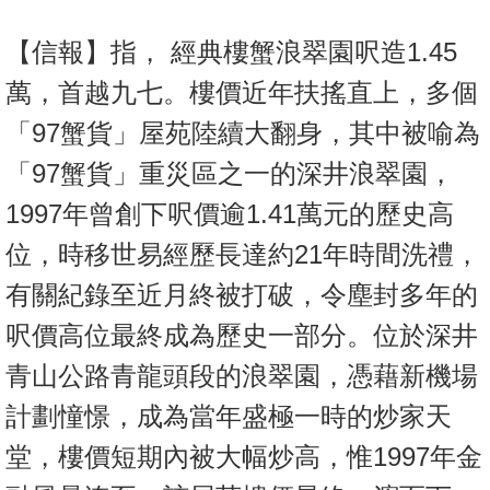
【信報】指， 經典樓蟹浪翠園呎造1.45
萬，首越九七。樓價近年扶搖直上，多個
「97蟹貨」屋苑陸續大翻身，其中被喻為
「97蟹貨」重災區之一的深井浪翠園，
1997年曾創下呎價逾1.41萬元的歷史高
位，時移世易經歷長達約21年時間洗禮，
有關紀錄至近月終被打破，令塵封多年的
呎價高位最終成為歷史一部分。位於深井
青山公路青龍頭段的浪翠園，憑藉新機場
計劃憧憬，成為當年盛極一時的炒家天
堂，樓價短期內被大幅炒高，惟1997年金