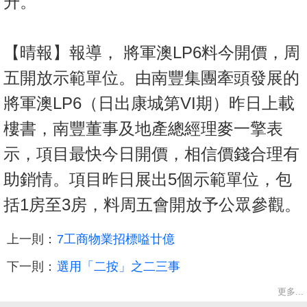
升。
【晴報】報導， 將軍澳LP6料今開價，周
五開放示範單位。由南豐集團牽頭發展的
將軍澳LP6（日出康城第VI期）昨日上載
樓書，南豐董事及地產總經理麥一擎表
示，項目最快今日開價，相信價錢合理有
助銷情。項目昨日展出5個示範單位，包
括1房至3房，料周五會開放予公眾參觀。
上一則：
7工商物業招標嗌廿億
下一則：
選用「二按」之二三事
更多...