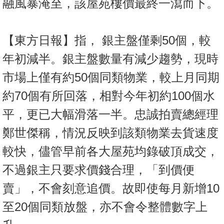
融風暴淹至，該屋苑樓價最終一瀉而下。
【東方日報】指， 銀主盤僅剩50個，較
年初減半。銀主盤數量有減少趨勢，現時
市場上僅有約50個同類物業，較上月同期
約70個有所回落，相對今年初約100個水
平，更已大幅滑落一半。忠誠拍賣總經理
鄭世傑稱，情況反映到該類物業去貨速度
較快，儘管早前各大屋苑均錄破頂成交，
不過銀主只要求價錢合理，「到價便
賣」，不會刻意追價。故即使每月新增10
至20個同類放盤，亦不會令整體數字上