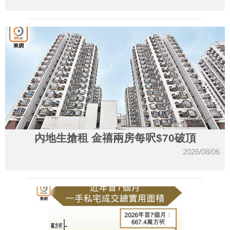
內地生搶租 金禧兩房每呎$70破頂
2026/08/06