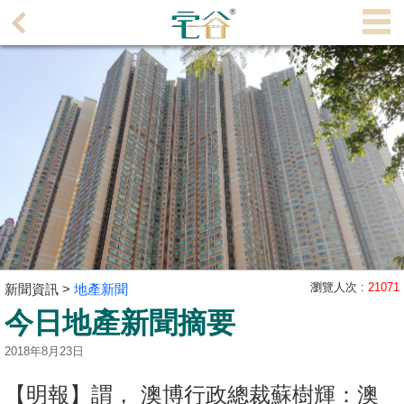
代
理
主
頁
搵
樓/
成
交
業
主
瀏覽人次 :
21071
新聞資訊 >
地產新聞
放
今日地產新聞摘要
盤
2018年8月23日
宅
谷
【明報】謂， 澳博行政總裁蘇樹輝：澳