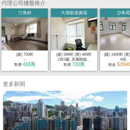
代理公司樓盤推介
汀角村
大埔新達廣場
沙角尾
(建) 700呎
(建) 599呎 (實) 489呎
(建) 1400呎 (實
--
2房2廳, 高層開揚...
4房,
418萬
720萬
$350
售價
售價
租金
更多新聞