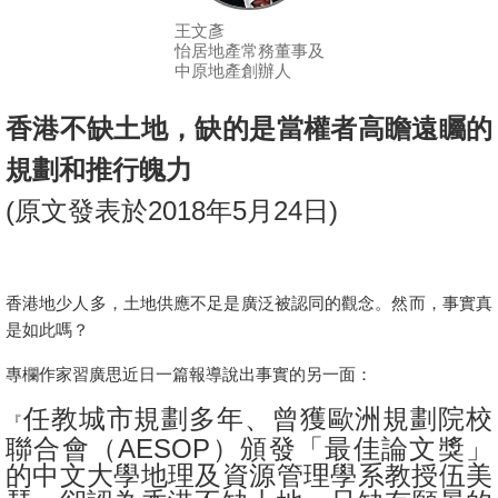
按
王文彥
揭
怡居地產常務董事及
中原地產創辦人
地
產
香港不缺土地，缺的是當權者高瞻遠矚的
博
規劃和推行魄力
客
(
原文發表於
2018
年
5
月
24
日
)
地
產
新
香港地少人多，土地供應不足是廣泛被認同的觀念。然而，事實真
聞
是如此嗎？
數
專欄作家習廣思近日一篇報導說出事實的另一面：
據
任教城市規劃多年、曾獲歐洲規劃院校
『
公
聯合會（
AESOP
）頒發「最佳論文獎」
佈
的中文大學地理及資源管理學系教授伍美