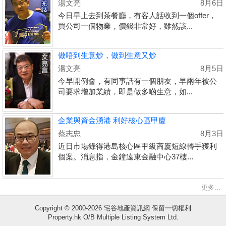
湯文亮
8月6日
今日早上去到茶餐廳，有客人話收到一個offer，
買公司一個物業，價錢非常好，雖然該...
做唔到生意炒，做到生意又炒
湯文亮
8月5日
今早開例會，有同事話有一個朋友，早兩年被公
司要求增加業績，即是做多啲生意，如...
企業與資金湧港 利好核心區甲廈
蔡志忠
8月3日
近日市場錄得港島核心區甲級商廈短線轉手獲利
個案。消息指，金鐘遠東金融中心37樓...
收
更多...
藏
Copyright © 2000-2026 宅谷地產資訊網 保留一切權利
樓
Property.hk O/B Multiple Listing System Ltd.
盤