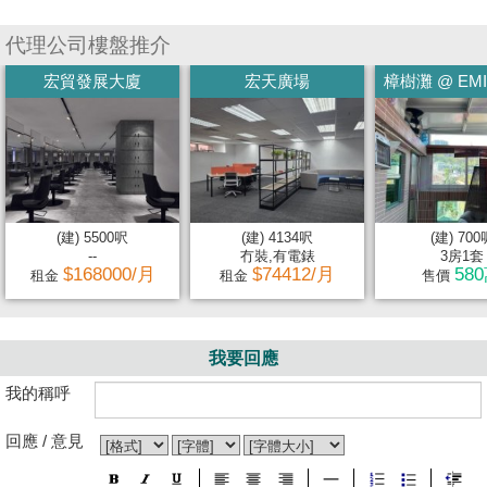
代理公司樓盤推介
宏貿發展大廈
宏天廣場
樟樹灘 @ EMILY
(建) 5500呎
(建) 4134呎
(建) 700
--
冇裝,有電錶
3房1套
$168000/月
$74412/月
58
租金
租金
售價
我要回應
我的稱呼
回應 / 意見