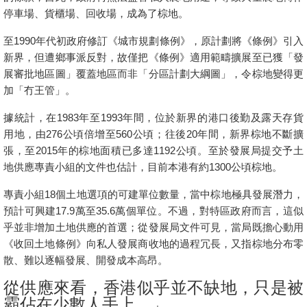
停車場、貨櫃場、回收場，成為了棕地。
至
1990
年代初政府修訂《城市規劃條例》，原計劃將《條例》引入
新界，但遭鄉事派反對，故僅把《條例》適用範疇擴展至已獲「發
展審批地區圖」覆蓋地區而非「分區計劃大綱圖」，令棕地變得更
加「冇王管」。
據統計，在
1983
年至
1993
年間，位於新界的港口後勤及露天存貨
用地，由
276
公頃倍增至
560
公頃；往後
20
年間，新界棕地不斷擴
張，至
2015
年的棕地面積已多達
1192
公頃。至於發展局提交予土
地供應專責小組的文件也估計，目前本港有約
1300
公頃棕地。
專責小組
18
個土地選項的可建單位數量，當中棕地極具發展潛力，
預計可興建
17.9
萬至
35.6
萬個單位。不過，對特區政府而言，這似
乎並非增加土地供應的首選；從發展局文件可見，當局既擔心動用
《收回土地條例》向私人發展商收地的過程冗長，又指棕地分布零
散、難以逐幅發展、開發成本高昂。
從供應來看，香港似乎並不缺地，只是被
霸佔在少數人手上。
』