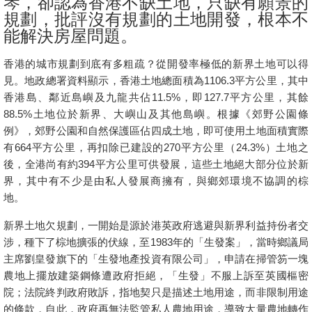
琴，卻認為香港不缺土地，只缺有願景的
置
規劃，批評沒有規劃的土地開發，根本不
業
能解決房屋問題。
手
香港的城市規劃到底有多粗疏？從開發率極低的新界土地可以得
冊
見。地政總署資料顯示，香港土地總面積為
1106.3
平方公里，其中
關
香港島、鄰近島嶼及九龍共佔
11.5%
，即
127.7
平方公里，其餘
88.5%
土地位於新界、大嶼山及其他島嶼。根據《郊野公園條
於
例》，郊野公園和自然保護區佔四成土地，即可使用土地面積實際
我
有
664
平方公里，再扣除已建設的
270
平方公里（
24.3%
）土地之
們
後，全港尚有約
394
平方公里可供發展，這些土地絕大部分位於新
界，其中有不少是由私人發展商擁有，與鄉郊環境不協調的棕
地。
新界土地欠規劃，一開始是源於港英政府逃避與新界利益持份者交
涉，種下了棕地擴張的伏線，至
1983
年的「生發案」，當時鄉議局
主席劉皇發旗下的「生發地產投資有限公司」，申請在掃管笏一塊
農地上擺放建築鋼條遭政府拒絕，「生發」不服上訴至英國樞密
院；法院終判政府敗訴，指地契只是描述土地用途，而非限制用途
的條款，自此，政府再無法監管私人農地用途，導致大量農地轉作