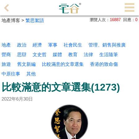
代
理
瀏覽人次：
16887
回應：
0
地產博客 >
繁思絮語
主
頁
地產
政治
經濟
軍事
社會民生
管理、銷售與推廣
搵
營商
思辯
文史哲
媒體
教育
法律
生活隨筆
樓/
旅遊
成
舊文新編
比較滿意的文章選集
香港的致命傷
交
中原往事
其他
比較滿意的文章選集(1273)
業
主
2022年6月30日
放
盤
宅
谷