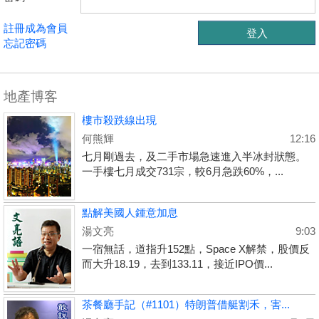
註冊成為會員
忘記密碼
地產博客
樓市殺跌線出現
何熊輝
12:16
七月剛過去，及二手市場急速進入半冰封狀態。
一手樓七月成交731宗，較6月急跌60%，...
點解美國人鍾意加息
湯文亮
9:03
一宿無話，道指升152點，Space X解禁，股價反
而大升18.19，去到133.11，接近IPO價...
茶餐廳手記（#1101）特朗普借艇割禾，害...