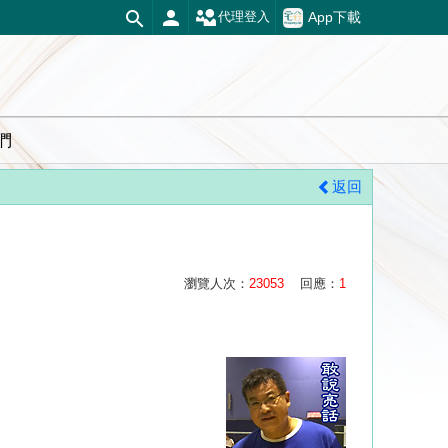
App下載
代理登入
們
返回
瀏覽人次：
23053
回應：
1