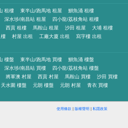
山 租樓
東半山/跑馬地 租屋
鰂魚涌 租樓
深水埗/南昌站 租屋
四小龍/荔枝角站 租樓
西貢 租樓
馬鞍山 租屋
沙田 租屋
大埔 租樓
租樓
村屋 出租
工廠大廈 出租
寫字樓 出租
山 樓盤
東半山/跑馬地 買樓
鰂魚涌 樓盤
深水埗/南昌站 買樓
四小龍/荔枝角站 樓盤
將軍澳 村屋
西貢 村屋
馬鞍山 買樓
沙田 買樓
天水圍 樓盤
元朗 樓盤
元朗 村屋
青衣 買樓
使用條款
|
版權聲明
|
私隱政策