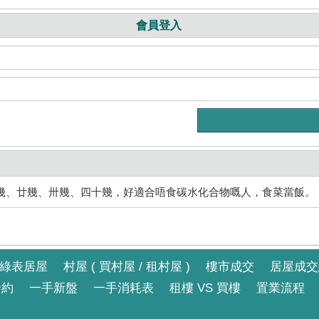
會員登入
幾、廿幾、卅幾、四十幾，好適合唔食碳水化合物嘅人，食菜當飯。
綠表居屋
村屋 ( 買村屋 / 租村屋 )
樓市成交
居屋成交
合約
一手新盤
一手消耗表
租樓 VS 買樓
置業流程