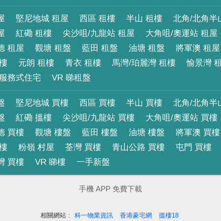
屋
堅尼地城 租屋
西區 租樓
半山 租樓
北角/北角半
屋
紅磡 租樓
尖沙咀/九龍站 租屋
大角咀/奧運站 租屋
德 租屋
觀塘 租盤
藍田 租盤
油塘 租盤
將軍澳 租屋
租樓
元朗 租樓
青衣 租樓
馬灣/珀麗灣 租樓
愉景灣 
服務式住宅
VR 睇租盤
盤
堅尼地城 買樓
西區 買樓
半山 買樓
北角/北角半
盤
紅磡 搵樓
尖沙咀/九龍站 買樓
大角咀/奧運站 買樓
德 買樓
觀塘 樓盤
藍田 樓盤
油塘 樓盤
將軍澳 買樓
買樓
粉嶺 村屋
荃灣 買樓
青山公路 買樓
屯門 買樓
灣 買樓
VR 睇樓
一手新盤
手機 APP 免費下載
相關網站 :
科一物業資訊
香港豪宅網
搵樓18