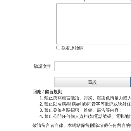
觀看原始碼
驗証文字
回應 / 留言規則
禁止撰寫粗言穢語、誹謗、渲染色情暴力或
禁止以名稱/暱稱/綽號/同音字等批評或映射
禁止發佈有關招聘、推銷、廣告等內容；
禁止公開任何個人資料(如電話號碼、電郵地
敬請留言者自律。本網站保留刪除/堵截任何留言的