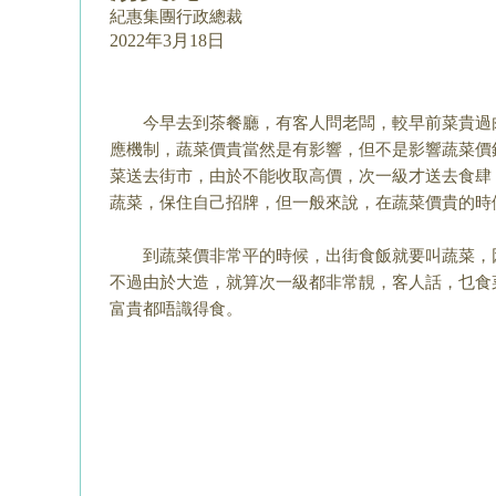
紀惠集團行政總裁
2022年3月18日
今早去到茶餐廳，有客人問老闆，較早前菜貴過肉
應機制，蔬菜價貴當然是有影響，但不是影響蔬菜價
菜送去街市，由於不能收取高價，次一級才送去食肆
蔬菜，保住自己招牌，但一般來說，在蔬菜價貴的時
到蔬菜價非常平的時候，出街食飯就要叫蔬菜，因
不過由於大造，就算次一級都非常靚，客人話，乜食
富貴都唔識得食。