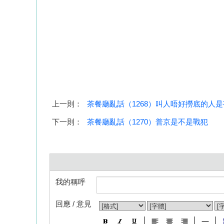
上一則：
茶餐廳亂話（1268）叫人唔好撈底的人
下一則：
茶餐廳亂話（1270）普京是不是戰犯
我的稱呼
回應 / 意見