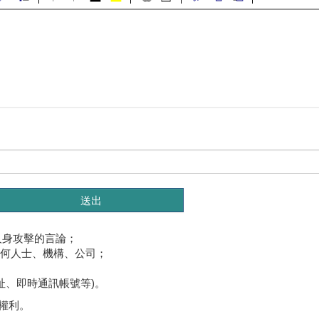
人身攻擊的言論；
任何人士、機構、公司；
址、即時通訊帳號等)。
權利。