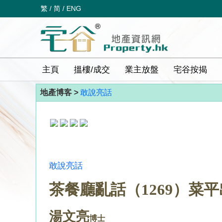
繁
/
简
/
ENG
主頁
搵樓/成交
業主放盤
宅谷按揭
地產博客 >
敢說亮話
敢說亮話
茶餐廳亂話（1269）菜
湯文亮
博士