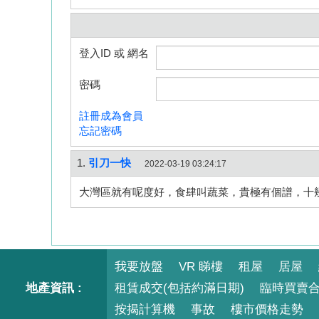
登入ID 或 網名
密碼
註冊成為會員
忘記密碼
1.
引刀一快
2022-03-19 03:24:17
大灣區就有呢度好，食肆叫蔬菜，貴極有個譜，十
我要放盤
VR 睇樓
租屋
居屋
地產資訊 :
租賃成交(包括約滿日期)
臨時買賣
按揭計算機
事故
樓市價格走勢