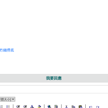
是冇錢撈底
我要回應