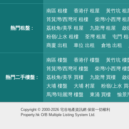
南區 租樓
香港仔 租屋
黃竹坑 租
筲箕灣/西灣河 租樓
柴灣/小西灣 租
熱門租盤 :
荔枝角/美孚 租屋
九龍灣 租屋
啟
粉嶺/上水 租樓
荃灣 租屋
屯門 
商廈 出租
車位 出租
倉地 出租
南區 樓盤
香港仔 樓盤
黃竹坑 樓
筲箕灣/西灣河 樓盤
柴灣/小西灣 樓
熱門二手樓盤 :
荔枝角/美孚 買樓
九龍灣 買樓
啟
大埔 樓盤
大埔 村屋
粉嶺/上水 
馬灣/珀麗灣 樓盤
東涌 買樓
愉景
Copyright © 2000-2026 宅谷地產資訊網 保留一切權利
Property.hk O/B Multiple Listing System Ltd.