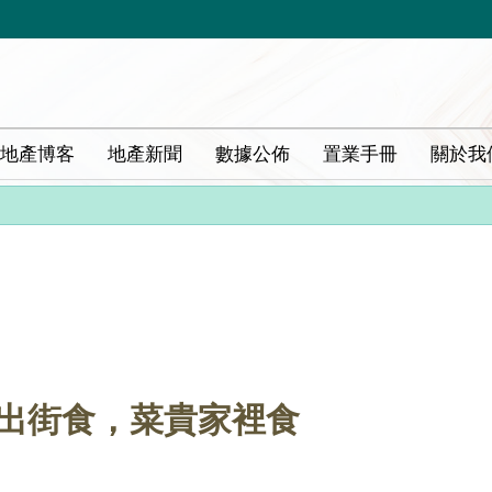
地產博客
地產新聞
數據公佈
置業手冊
關於我
平出街食，菜貴家裡食