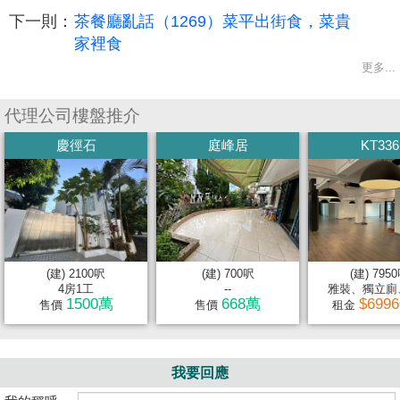
下一則：
茶餐廳亂話（1269）菜平出街食，菜貴
家裡食
更多...
代理公司樓盤推介
慶徑石
庭峰居
KT336
(建) 2100呎
(建) 700呎
(建) 795
4房1工
--
雅裝、獨立廁、
1500萬
668萬
$699
售價
售價
租金
我要回應