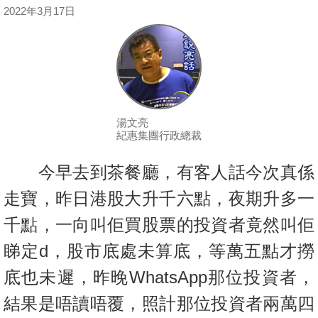
按
2022年3月17日
揭
地
產
博
客
湯文亮
紀惠集團行政總裁
地
產
今早去到茶餐廳，有客人話今次真係
新
走寶，昨日港股大升千六點，夜期升多一
聞
千點，一向叫佢買股票的投資者竟然叫佢
數
睇定d，股市底處未算底，等萬五點才撈
據
底也未遲，昨晚WhatsApp那位投資者，
公
佈
結果是唔讀唔覆，照計那位投資者兩萬四