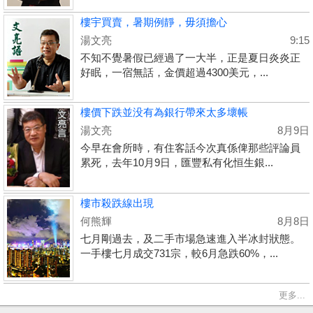
樓宇買賣，暑期例靜，毋須擔心
湯文亮
9:15
不知不覺暑假已經過了一大半，正是夏日炎炎正
好眠，一宿無話，金價超過4300美元，...
樓價下跌並没有為銀行帶來太多壞帳
湯文亮
8月9日
今早在會所時，有住客話今次真係俾那些評論員
累死，去年10月9日，匯豐私有化恒生銀...
樓市殺跌線出現
何熊輝
8月8日
七月剛過去，及二手市場急速進入半冰封狀態。
一手樓七月成交731宗，較6月急跌60%，...
更多...