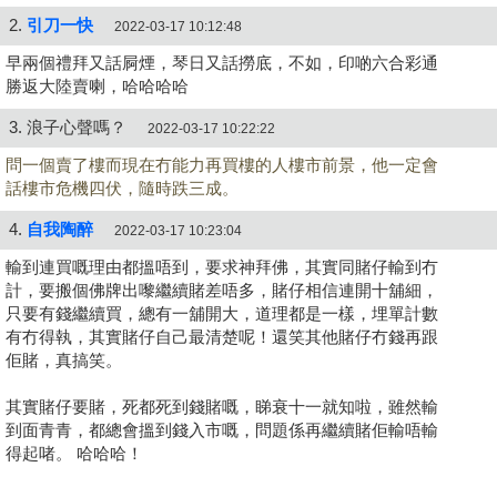
2.
引刀一快
2022-03-17 10:12:48
早兩個禮拜又話屙煙，琴日又話撈底，不如，印啲六合彩通
勝返大陸賣喇，哈哈哈哈
3. 浪子心聲嗎？
2022-03-17 10:22:22
問一個賣了樓而現在冇能力再買樓的人樓市前景，他一定會
話樓市危機四伏，隨時跌三成。
4.
自我陶醉
2022-03-17 10:23:04
輸到連買嘅理由都搵唔到，要求神拜佛，其實同賭仔輸到冇
計，要搬個佛牌出嚟繼續賭差唔多，賭仔相信連開十舖細，
只要有錢繼續買，總有一舖開大，道理都是一樣，埋單計數
有冇得執，其實賭仔自己最清楚呢！還笑其他賭仔冇錢再跟
佢賭，真搞笑。
其實賭仔要賭，死都死到錢賭嘅，睇衰十一就知啦，雖然輸
到面青青，都總會搵到錢入市嘅，問題係再繼續賭佢輸唔輸
得起啫。 哈哈哈！