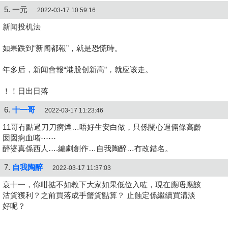
5. 一元
2022-03-17 10:59:16
新闻投机法
如果跌到“新闻都報”，就是恐慌時。
年多后，新闻會報“港股创新高”，就应该走。
！！日出日落
6.
十一哥
2022-03-17 11:23:46
11哥冇點過刀刀痾煙…唔好生安白做，只係關心過倆條高齡
囡囡痾血啫⋯⋯
醉婆真係西人….編劇創作…自我陶醉…冇改錯名。
7.
自我陶醉
2022-03-17 11:37:03
衰十一，你咁掂不如教下大家如果低位入咗，現在應唔應該
沽貨獲利？之前買落成手蟹貨點算？ 止蝕定係繼續買溝淡
好呢？