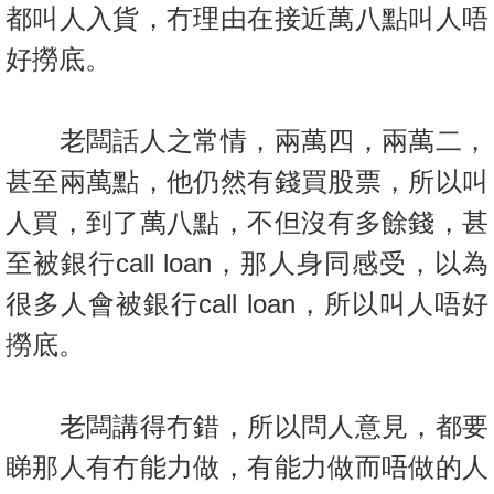
都叫人入貨，冇理由在接近萬八點叫人唔
置
業
好撈底。
手
冊
老闆話人之常情，兩萬四，兩萬二，
關
甚至兩萬點，他仍然有錢買股票，所以叫
於
我
人買，到了萬八點，不但沒有多餘
錢，甚
們
至被銀行call loan，那人身同感受，以為
很多人會被銀行call loan，所以叫人唔好
撈底。
老闆講得冇錯，所以問人意見，都要
睇那人有冇能力做，有能力做而唔做的人