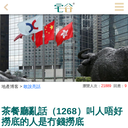
代
理
主
頁
搵
樓/
成
交
業
瀏覽人次：
21889
回應：
9
地產博客 >
敢說亮話
主
放
盤
茶餐廳亂話（1268）叫人唔好
宅
撈底的人是冇錢撈底
谷