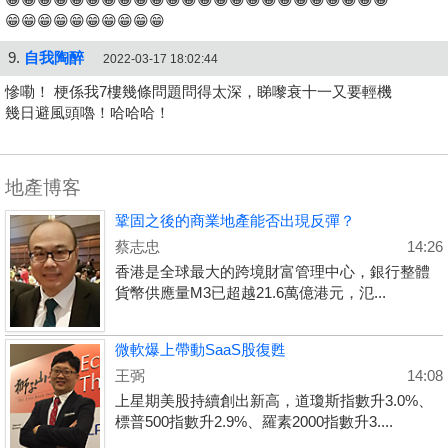
😁😁😁😁😁😁😁😁😁😁
9.
自我陶醉
2022-03-17 18:02:44
慘嘞！ 梗係我7樓幾條問題問得太深，睇嚟衰十一又要輕機
幾日避風頭嚕！哈哈哈！
地產博客
鞏固之後的商業地產能否出現反彈？
蔡志忠
14:26
香港是全球最大的跨境財富管理中心，銀行整體
貨幣供應量M3已超越21.6萬億港元，氾...
微軟爆上帶動SaaS股復甦
王弼
14:08
上星期美股持續創出新高，道瓊斯指數升3.0%、
標普500指數升2.9%、羅素2000指數升3....