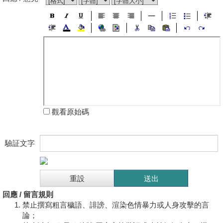
觀看原始碼
驗証文字
回應 / 留言規則
禁止撰寫粗言穢語、誹謗、渲染色情暴力或人身攻擊的言
論；