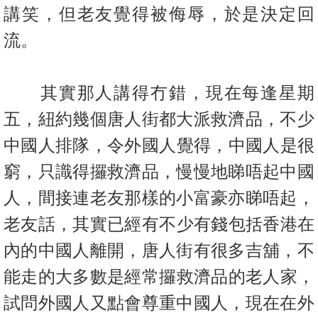
置
講笑，但老友覺得被侮辱，於是決定回
業
流。
手
冊
其實那人講得冇錯，現在每逢星期
關
五，紐約幾個唐人街都大派救濟品
，不少
於
我
中國人排隊，令外國人覺得，中國人是很
們
窮，
只識得攞救濟品，慢慢地睇唔起中國
人，間接連老友那樣的小富豪亦
睇唔起，
老友話，其實已經有不少有錢包括香港在
內的中國人離開，
唐人街有很多吉舖，不
能走的大多數是經常攞救濟品的老人家，
試問
外國人又點會尊重中國人，現在在外