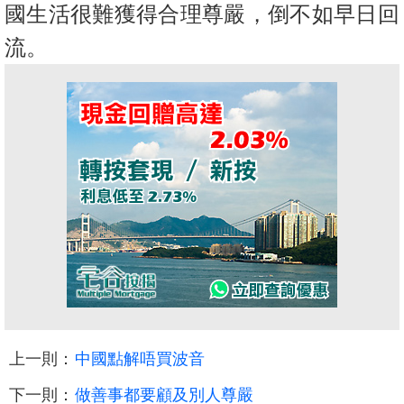
國生活很難獲得合理尊嚴，倒不
如早日回
流。
上一則：
中國點解唔買波音
下一則：
做善事都要顧及別人尊嚴