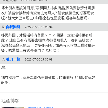
博士朋友應該神回應,"唔得閒去排救濟品,因為要救濟外國朋
友!" 被請食飯都仲有資格去侮辱人? 請食飯個位何必要硬食
呢? 就大大巴車埋去D無恥之徒塊面度啦!還客氣甚麼呢?
6.
自我陶醉
2022-07-06 16:28:34
移民外國，才要活得有尊嚴？？？ 回港一定能活得更有尊
嚴？ 連自己有冇需要去攞救濟都唔知嘅人，都算係朋友？
識嘅都係窮人的話，叻極都有限，如果有人叫博士排隊攞綜
援，唔通博士移返去澳門？ 哈哈哈！
7.
引刀一快
2022-07-06 17:30:08
灣元
我冇搞錯吖，你推親都係惠州肇慶，時事觀察？我觀察你好
耐喇。
地產博客