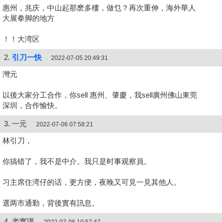
惠州，兆庆，中山起那麽多樓，做乜？再次重伸，海外華人
大展拳脚的地方
！！大湾区
2.
引刀一快
2022-07-05 20:49:31
灣元
以後大家分工合作，你sell 惠州、肇慶，我sell廣州佛山東莞
深圳，合作愉快。
3. 一元
2022-07-06 07:58:21
林引刀，
你搞错了，我不是中介。我只是时事观察員。
习主席住湾仔的话，更方便，夜晚又可見一見其他人。
選两市通勤，背後實有訊息。
4. 老實講
2022-07-06 10:57:47