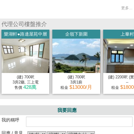
更多...
代理公司樓盤推介
樂湖軒●路邊屋苑中層
企嶺下新圍
上輋村
(建) 700呎
(建) 700呎
(建) 2200呎 (實
3房2廳, 三上電
3房1廁
--
428萬
$13000/月
$180
售價
租金
租金
我要回應
我的稱呼
回應 / 意見