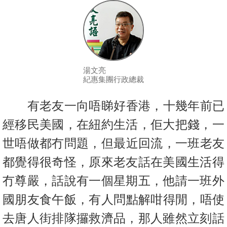
按
揭
地
產
博
湯文亮
紀惠集團行政總裁
客
有老友一向唔睇好香港，十幾年前已
地
產
經移民美國，在紐約生活，佢大
把錢，一
新
世唔做都冇問題，但最近回流，一班老友
聞
都覺得很奇怪，
原來老友話在美國生活得
數
冇尊嚴，話說有一個星期五，
他請一班外
據
國朋友食午飯，有人問點解咁得閒，唔使
公
佈
去唐人街排隊攞
救濟品，那人雖然立刻話