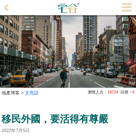
代
理
主
頁
搵
樓/
成
交
業
瀏覽人次：
18724
回應：
6
地產博客 >
文亮語
主
放
盤
移民外國，要活得有尊嚴
宅
2022年7月5日
谷