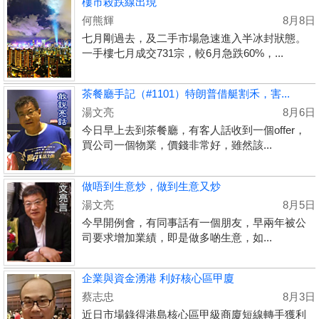
樓市殺跌線出現
何熊輝
8月8日
七月剛過去，及二手市場急速進入半冰封狀態。
一手樓七月成交731宗，較6月急跌60%，...
茶餐廳手記（#1101）特朗普借艇割禾，害...
湯文亮
8月6日
今日早上去到茶餐廳，有客人話收到一個offer，
買公司一個物業，價錢非常好，雖然該...
做唔到生意炒，做到生意又炒
湯文亮
8月5日
今早開例會，有同事話有一個朋友，早兩年被公
司要求增加業績，即是做多啲生意，如...
企業與資金湧港 利好核心區甲廈
蔡志忠
8月3日
近日市場錄得港島核心區甲級商廈短線轉手獲利