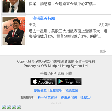
個案。消息指，金鐘遠東金融中心37樓...
一注獨贏英特紐
王弼
8月3日
過去一星期，美股三大指數表面上變動不大，道
瓊斯指數升1%、標普500指數升1%、納斯...
更多...
Copyright © 2000-2026 宅谷地產資訊網 保留一切權利
Property.hk O/B Multiple Listing System Ltd.
收
手機 APP 免費下載
藏
樓
盤
使用條款
|
版權聲明
|
私隱政策
相關網站 :
科一物業資訊
香港豪宅網
搵樓18
繁
简
ENG
Ver. 9.41
體
体