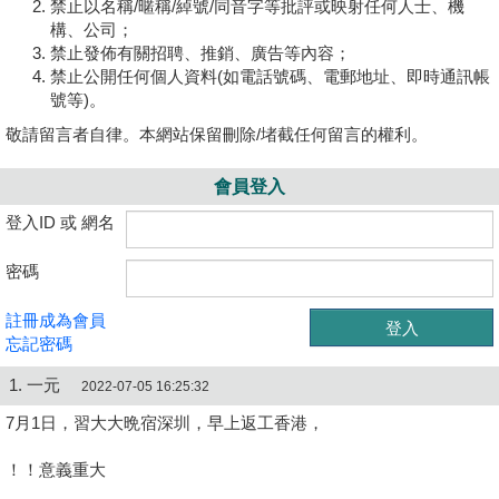
禁止以名稱/暱稱/綽號/同音字等批評或映射任何人士、機
構、公司；
禁止發佈有關招聘、推銷、廣告等內容；
禁止公開任何個人資料(如電話號碼、電郵地址、即時通訊帳
號等)。
敬請留言者自律。本網站保留刪除/堵截任何留言的權利。
會員登入
登入ID 或 網名
密碼
註冊成為會員
忘記密碼
1. 一元
2022-07-05 16:25:32
7月1日，習大大晩宿深圳，早上返工香港，
！！意義重大