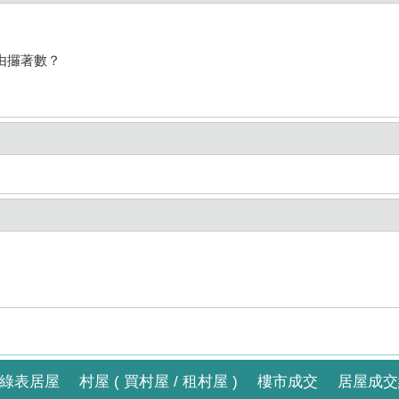
由攞著數？
綠表居屋
村屋 ( 買村屋 / 租村屋 )
樓市成交
居屋成交