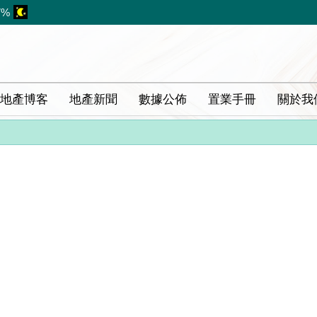
7%
地產博客
地產新聞
數據公佈
置業手冊
關於我