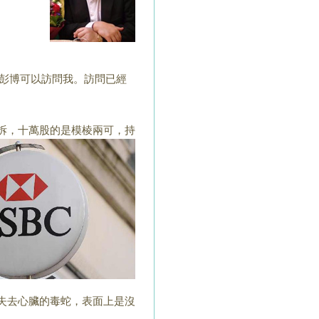
彭博可以訪問我。
訪問已經
拆，十萬股的是模棱
兩可，持
失去心臟的毒蛇，表
面上是沒