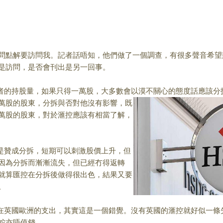
問點解要訪問我。
記者話唔知，他們做了一個調查，有很多聲音希望
是訪問
，是否會刊出是另一回事。
的持股量，如果只
得一萬股，大多數會以漠不關心的態度話應該分
萬股的
股東，分拆與否對他沒有
影響，既
萬股的股東，對於滙控應該有相當了
解，
贊成分拆，短期可
以刺激股價上升，但
因為分拆而漸漸流失，但已經冇得返轉
就算匯控在分拆後做得很出色，
結果又要
。
英國歐洲的支出，
其實這是一個錯覺。沒有英國的滙控就好似一條
蛇亦唔
值錢。