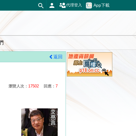
App下載
代理登入
們
返回
瀏覽人次：
17502
回應：
7