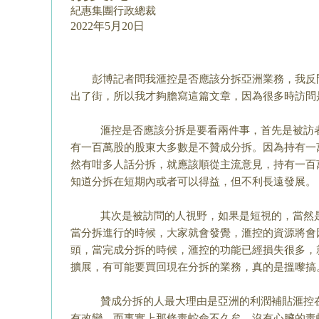
紀惠集團行政總裁
2022年5月20日
彭博記者問我滙控是否應該分拆亞洲業務，我反
出了街，所以我才夠膽寫這篇文章，因為很多時訪問
滙控是否應該分拆是要看兩件事，首先是被訪者
有一百萬股的股東大多數是不贊成分拆。因為持有一
然有咁多人話分拆，
就應該順從主流意見，持有一百
知道分拆在短期內或者可以得益，但不利長遠發展。
其次是被訪問的人視野，如果是短視的，當然是
當分拆進行的時候，大家就會發覺，滙控的資源
將會
頭，當完成分拆的時候，
滙控的功能已經損失很多，
擴展，有可能要買回現在分拆的業務，真的是搵嚟搞
贊成分拆的人最大理由是亞洲的利潤補貼滙控在
有改變，而事實上那條毒蛇命不久矣，沒有心臟的毒