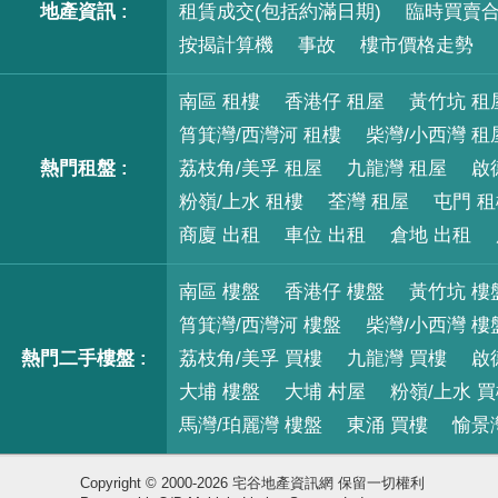
地產資訊 :
租賃成交(包括約滿日期)
臨時買賣
按揭計算機
事故
樓市價格走勢
南區 租樓
香港仔 租屋
黃竹坑 租
筲箕灣/西灣河 租樓
柴灣/小西灣 租
熱門租盤 :
荔枝角/美孚 租屋
九龍灣 租屋
啟
粉嶺/上水 租樓
荃灣 租屋
屯門 
商廈 出租
車位 出租
倉地 出租
南區 樓盤
香港仔 樓盤
黃竹坑 樓
筲箕灣/西灣河 樓盤
柴灣/小西灣 樓
熱門二手樓盤 :
荔枝角/美孚 買樓
九龍灣 買樓
啟
大埔 樓盤
大埔 村屋
粉嶺/上水 
馬灣/珀麗灣 樓盤
東涌 買樓
愉景
Copyright © 2000-2026 宅谷地產資訊網 保留一切權利