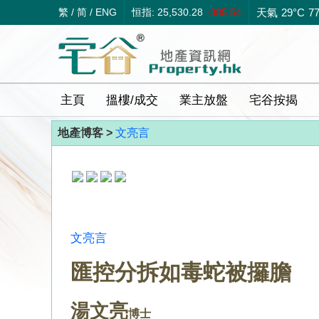
繁
/
简
/
ENG
恒指: 25,530.28
-385.54
天氣
29°C
7
主頁
搵樓/成交
業主放盤
宅谷按揭
地產博客 >
文亮言
文亮言
匯控分拆如毒蛇被攞膽
湯文亮
博士