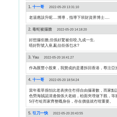
1.
十一哥
2022-05-20 13:31:10
老湯應該升呢….博導，指導下班財資界博士….
2. 毒蛇被攞膽
2022-05-20 14:18:20
好想攞佢膽,但係好驚被佢咬,九成一生.
唔好對號入座,亂估佢係乜水?
3. Yau
2022-05-20 16:41:27
作為匯豐小股東，我贊成的是遷拆回香港，尊注亞
4.
十一哥
2022-05-20 18:54:24
當年着草係怕比老表挾住冇得自由攞著數，而家點
色勞海賊認清邊個係大老細，枱面夾埋做下戲，等
5仔冇咗而家齊整嘅身份，存在價值就冇咁重要。
5.
引刀一快
2022-05-20 20:43:55