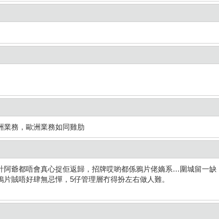
洲業務，歐洲業務如同雞肋
計阿爺都唔會真心捉佢返歸，招牌哎喲都係鴉片佬嫡系…圍城留一缺
鴉片賊唔好肆無忌憚，5仔管理層冇得扮左右做人難。