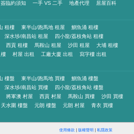
簽臨約須知
一手 VS 二手
地產代理
居屋百科
山 租樓
東半山/跑馬地 租屋
鰂魚涌 租樓
深水埗/南昌站 租屋
四小龍/荔枝角站 租樓
西貢 租樓
馬鞍山 租屋
沙田 租屋
大埔 租樓
租樓
村屋 出租
工廠大廈 出租
寫字樓 出租
山 樓盤
東半山/跑馬地 買樓
鰂魚涌 樓盤
深水埗/南昌站 買樓
四小龍/荔枝角站 樓盤
將軍澳 村屋
西貢 村屋
馬鞍山 買樓
沙田 買樓
天水圍 樓盤
元朗 樓盤
元朗 村屋
青衣 買樓
使用條款
|
版權聲明
|
私隱政策