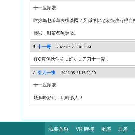
十一座順嫂
咁妳為乜著草去楓葉國？又係怕比老表挾住冇得自
傻啦，咁驚都無謂嘅。
6.
十一哥
2022-05-21 10:11:24
孖Q真係挾住咗…好功夫刀刀十一嫂！
7.
引刀一快
2022-05-21 15:38:00
十一座順嫂
幾多嘢好玩，玩畸形人？
我要放盤
VR 睇樓
租屋
居屋