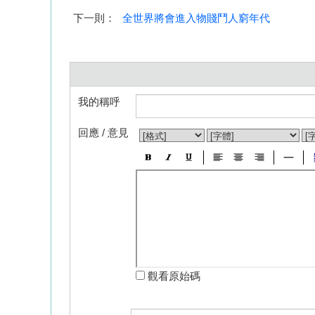
下一則：
全世界將會進入物賤鬥人窮年代
我的稱呼
回應 / 意見
觀看原始碼