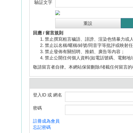
驗証文字
回應 / 留言規則
禁止撰寫粗言穢語、誹謗、渲染色情暴力或
禁止以名稱/暱稱/綽號/同音字等批評或映射
禁止發佈有關招聘、推銷、廣告等內容；
禁止公開任何個人資料(如電話號碼、電郵地
敬請留言者自律。本網站保留刪除/堵截任何留言的
登入ID 或 網名
密碼
註冊成為會員
忘記密碼