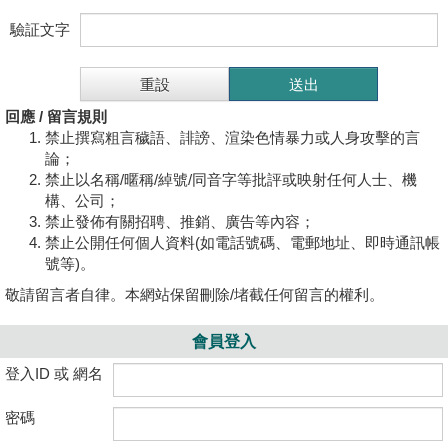
驗証文字
回應 / 留言規則
禁止撰寫粗言穢語、誹謗、渲染色情暴力或人身攻擊的言
論；
禁止以名稱/暱稱/綽號/同音字等批評或映射任何人士、機
構、公司；
禁止發佈有關招聘、推銷、廣告等內容；
禁止公開任何個人資料(如電話號碼、電郵地址、即時通訊帳
號等)。
敬請留言者自律。本網站保留刪除/堵截任何留言的權利。
會員登入
登入ID 或 網名
密碼