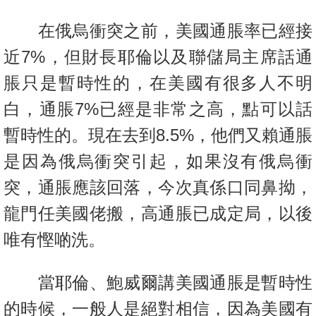
置
在俄烏衝突之前，美國通脹率已經接
業
手
近7%，但財長耶倫以及聯儲局主席話通
冊
脹只是暫時性的，在美國有很多人不明
關
白，通脹7%已經是非常之高，點可以話
於
暫時性的。現在去到8.5%，他們又賴通脹
我
們
是因為俄烏衝突引起，如果沒有俄烏衝
突，通脹應該回落，今次真係口同鼻拗，
龍門任美國佬搬，高通脹已成定局，以後
唯有慳啲洗。
當耶倫、鮑威爾講美國通脹是暫時性
的時候，一般人是絕對相信，因為美國有