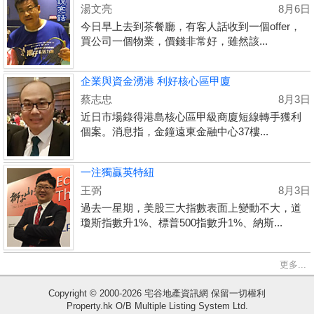
湯文亮
8月6日
今日早上去到茶餐廳，有客人話收到一個offer，
買公司一個物業，價錢非常好，雖然該...
企業與資金湧港 利好核心區甲廈
蔡志忠
8月3日
近日市場錄得港島核心區甲級商廈短線轉手獲利
個案。消息指，金鐘遠東金融中心37樓...
一注獨贏英特紐
王弼
8月3日
過去一星期，美股三大指數表面上變動不大，道
瓊斯指數升1%、標普500指數升1%、納斯...
更多...
收
Copyright © 2000-2026 宅谷地產資訊網 保留一切權利
Property.hk O/B Multiple Listing System Ltd.
藏