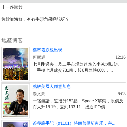
十一座順嫂
妳歎啲海鮮，有冇牛頭角果啲靚呀？
地產博客
樓市殺跌線出現
何熊輝
12:16
七月剛過去，及二手市場急速進入半冰封狀態。
一手樓七月成交731宗，較6月急跌60%，...
點解美國人鍾意加息
湯文亮
9:03
一宿無話，道指升152點，Space X解禁，股價反
而大升18.19，去到133.11，接近IPO價...
茶餐廳手記（#1101）特朗普借艇割禾，害...