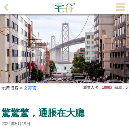
代
理
主
頁
搵
樓/
成
交
業
瀏覽人次：
18983
回應：
5
地產博客 >
文亮言
主
放
盤
驚驚驚，通脹在大廳
宅
2022年5月19日
谷