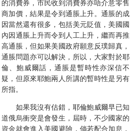
的消費券，市民收到消費券亦唔介意零售
商加價，結果是令到通脹上升。通脹的成
因當然還有很多，包括美元貶值，美國國
內因通脹上升而令到人工上升，繼而再推
高通脹，但如果美國政府願意反璞歸真，
通脹問題亦可以解決，所以，大家對於耶
倫、鮑威爾話，通脹是暫時性亦深信不
疑，但原來耶鮑兩人所講的暫時性是另有
所指。
如果我沒有估錯，耶倫鮑威爾早已知
道俄烏衝突是會發生，屆時，不少國家的
資金就會進入美國避險，倘若配合加息，