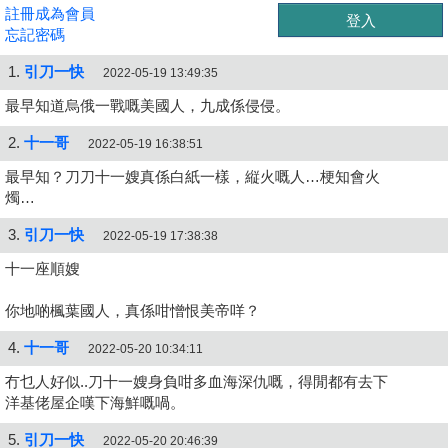
註冊成為會員
忘記密碼
1.
引刀一快
2022-05-19 13:49:35
最早知道烏俄一戰嘅美國人，九成係侵侵。
2.
十一哥
2022-05-19 16:38:51
最早知？刀刀十一嫂真係白紙一樣，縦火嘅人…梗知會火
燭…
3.
引刀一快
2022-05-19 17:38:38
十一座順嫂
你地啲楓葉國人，真係咁憎恨美帝咩？
4.
十一哥
2022-05-20 10:34:11
冇乜人好似..刀十一嫂身負咁多血海深仇嘅，得閒都有去下
洋基佬屋企嘆下海鮮嘅喎。
5.
引刀一快
2022-05-20 20:46:39