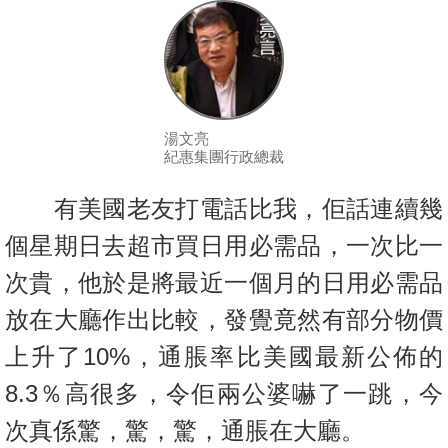
按
揭
地
產
博
湯文亮
紀惠集團行政總裁
客
有美國老友打電話比我，佢話連續幾
地
產
個星期日去超市買日用必需品，一次比一
新
次貴，他於是將最近一個月的日用必需品
聞
放在大廳作出比較，發覺竟然有部分物價
數
上升了10%，通脹率比美國最新公佈的
據
8.3％高很多，令佢兩公婆嚇了一跳，今
公
佈
次真係驚，驚，驚，通脹在大廳。