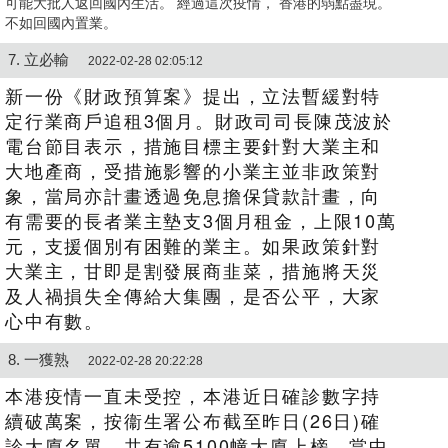
可能大批人返回國內生活。 經過這次疫情， 香港的弱點盡現。
不如回國內置業。
7. 立必輸
2022-02-28 02:05:12
新一份《財政預算案》提出，立法暫緩對特
定行業商戶追租3個月。財政司司長陳茂波於
電台節目表示，措施目標主要針對大業主和
大地產商，受措施影響的小業主並非政策對
象，當局亦計畫透過免息擔保貸款計畫，向
有需要的長者業主墊支3個月租金，上限10萬
元，支援個別有困難的業主。如果政策針對
大業主，甘即是割發展商韭菜，措施將天災
及人禍損失全傳給大集團，是否公平，大家
心中有數。
8. 一獲熟
2022-02-28 20:22:28
本港疫情一直未受控，本港近日確診數字持
續破萬案，按衞生署公布截至昨日(26日)確
診大廈名單，共有逾5100幢大廈上榜，當中