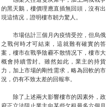
置
的黑天鵝，樓價理應直插無回頭，沒有出
業
手
現這情况，證明樓市韌力驚人。
冊
關
市場估計三個月內疫情受控，但烏俄
於
之戰何時才可結束，這就難有確實的答
我
案，樓市在戰爭陰霾不散情况下，樓市大
們
概會持續雪封。雖然如此，業主的持貨
力，加上市場的剛性需求，略為回軟的市
況，仍有不致太差的回報率。
除了上述兩大影響樓市的因素外，政
府正立法阻止業主向某些欠租最多六個月