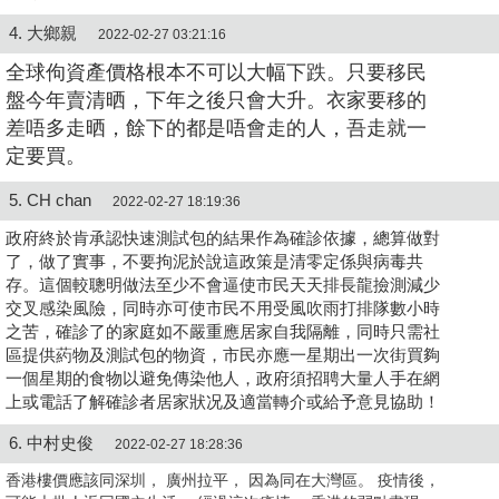
4. 大鄉親
2022-02-27 03:21:16
全球佝資產價格根本不可以大幅下跌。只要移民
盤今年賣清晒，下年之後只會大升。衣家要移的
差唔多走晒，餘下的都是唔會走的人，吾走就一
定要買。
5. CH chan
2022-02-27 18:19:36
政府終於肯承認快速測試包的結果作為確診依據，總算做對
了，做了實事，不要拘泥於說這政策是清零定係與病毒共
存。這個較聰明做法至少不會逼使市民天天排長龍撿測減少
交叉感染風險，同時亦可使市民不用受風吹雨打排隊數小時
之苦，確診了的家庭如不嚴重應居家自我隔離，同時只需社
區提供葯物及測試包的物資，市民亦應一星期出一次街買夠
一個星期的食物以避免傳染他人，政府須招聘大量人手在網
上或電話了解確診者居家狀况及適當轉介或給予意見協助！
6. 中村史俊
2022-02-27 18:28:36
香港樓價應該同深圳， 廣州拉平， 因為同在大灣區。 疫情後，