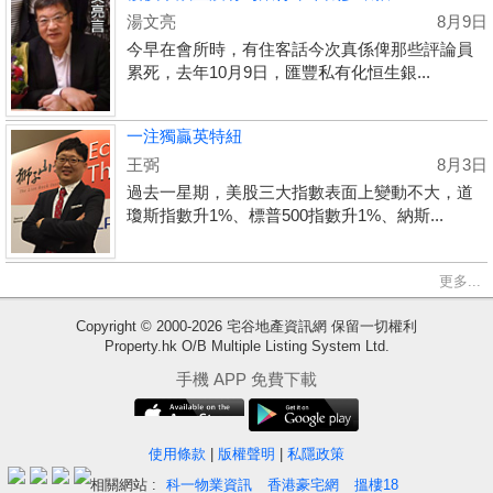
湯文亮
8月9日
今早在會所時，有住客話今次真係俾那些評論員
累死，去年10月9日，匯豐私有化恒生銀...
一注獨贏英特紐
王弼
8月3日
過去一星期，美股三大指數表面上變動不大，道
瓊斯指數升1%、標普500指數升1%、納斯...
更多...
收
Copyright © 2000-2026 宅谷地產資訊網 保留一切權利
藏
Property.hk O/B Multiple Listing System Ltd.
樓
手機 APP 免費下載
盤
繁
简
ENG
使用條款
|
版權聲明
|
私隱政策
體
体
相關網站 :
科一物業資訊
香港豪宅網
搵樓18