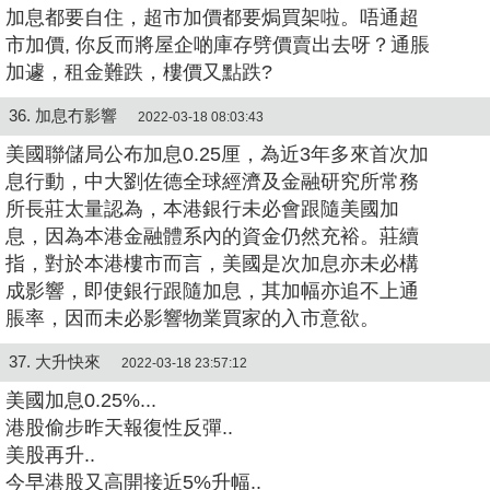
加息都要自住，超市加價都要焗買架啦。
唔通超
市加價, 你反而將屋企啲庫存劈價賣出去呀？通脹
加遽，租金難跌，樓價又點跌?
36. 加息冇影響
2022-03-18 08:03:43
美國聯儲局公布加息0.25厘，為近3年多來首次加
息行動，中大劉佐德全球經濟及金融研究所常務
所長莊太量認為，本港銀行未必會跟隨美國加
息，因為本港金融體系內的資金仍然充裕。莊續
指，對於本港樓市而言，美國是次加息亦未必構
成影響，即使銀行跟隨加息，其加幅亦追不上通
脹率，因而未必影響物業買家的入市意欲。
37. 大升快來
2022-03-18 23:57:12
美國加息0.25%...
港股偷步昨天報復性反彈..
美股再升..
今早港股又高開接近5%升幅..