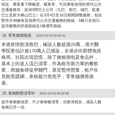
情況、乘客量下降幅度、載客率、可供乘客使用的替代公共
交通服務等，批准5間巴士公司（九巴、新巴、城巴、龍運
巴士及新大嶼山巴士）在3月4日至16日期間調整服務，包括
暫停共98條有其他替代公共交通服務的路線、5條只在假日
提供服務的郊遊路線及1條通宵路線。
18. 零售舖價插底
2022-03-03 02:45:41
本港疫情愈演愈烈，確診人數超過20萬，港大醫
學院更估計逾170萬人已感染，全港步向群體免疫
格局。社區出現恐慌，除了搶檢測包及食品外，
基本上街道人流已清零，作為租市新力軍的餐飲
業，商舖食肆提早關門，甚至暫停營業，租戶生
意飽受蹂躪，承租能力危危乎，零售舖價再插
過。
19. 食物動態清零M
2022-03-03 06:02:46
超市食物被強買，不少食物被清零，但痠清相反，減染人數
每兩日升一倍。