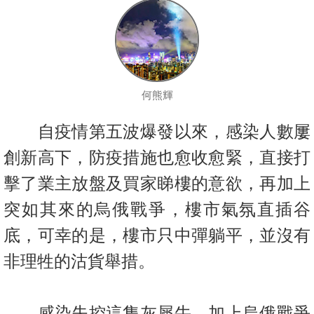
按
揭
地
產
何熊輝
博
客
自疫情第五波爆發以來，感染人數屢
地
創新高下，防疫措施也愈收愈緊，直接打
產
擊了業主放盤及買家睇樓的意欲，再加上
新
聞
突如其來的烏俄戰爭，樓市氣氛直插谷
底，可幸的是，樓市只中彈躺平，並沒有
數
據
非理牲的沽貨舉措。
公
佈
感染失控這隻灰犀牛，加上烏俄戰爭