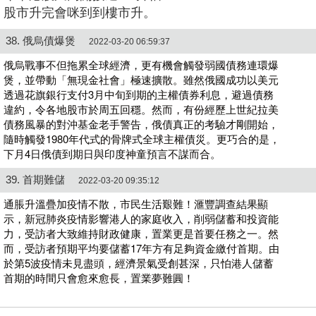
股市升完會咪到到樓市升。
38. 俄烏債爆煲
2022-03-20 06:59:37
俄烏戰事不但拖累全球經濟，更有機會觸發弱國債務連環爆
煲，並帶動「無現金社會」極速擴散。雖然俄國成功以美元
透過花旗銀行支付3月中旬到期的主權債券利息，避過債務
違約，令各地股市於周五回穩。然而，有份經歷上世紀拉美
債務風暴的對沖基金老手警告，俄債真正的考驗才剛開始，
隨時觸發1980年代式的骨牌式全球主權債災。更巧合的是，
下月4日俄債到期日與印度神童預言不謀而合。
39. 首期難儲
2022-03-20 09:35:12
通脹升溫疊加疫情不散，市民生活艱難！滙豐調查結果顯
示，新冠肺炎疫情影響港人的家庭收入，削弱儲蓄和投資能
力，受訪者大致維持財政健康，置業更是首要任務之一。然
而，受訪者預期平均要儲蓄17年方有足夠資金繳付首期。由
於第5波疫情未見盡頭，經濟景氣受創甚深，只怕港人儲蓄
首期的時間只會愈來愈長，置業夢難圓！