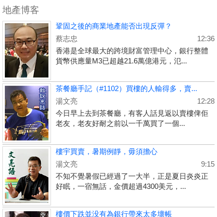
地產博客
鞏固之後的商業地產能否出現反彈？
蔡志忠
12:36
香港是全球最大的跨境財富管理中心，銀行整體
貨幣供應量M3已超越21.6萬億港元，氾...
茶餐廳手記（#1102）買樓的人輸得多，賣...
湯文亮
12:28
今日早上去到茶餐廳，有客人話見返以賣樓俾佢
老友，老友好耐之前以一千萬買了一個...
樓宇買賣，暑期例靜，毋須擔心
湯文亮
9:15
不知不覺暑假已經過了一大半，正是夏日炎炎正
好眠，一宿無話，金價超過4300美元，...
樓價下跌並没有為銀行帶來太多壞帳