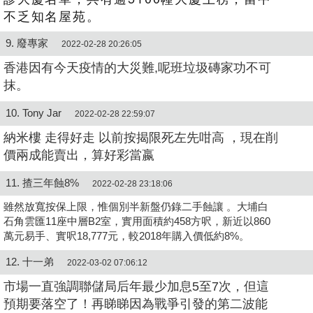
不乏知名屋苑。
9. 廢專家
2022-02-28 20:26:05
香港因有今天疫情的大災難,呢班垃圾磚家功不可
抹。
10. Tony Jar
2022-02-28 22:59:07
納米樓 走得好走 以前按揭限死左先咁高 ，現在削
價兩成能賣出，算好彩當嬴
11. 揸三年蝕8%
2022-02-28 23:18:06
雖然放寬按保上限，惟個別半新盤仍錄二手蝕讓 。大埔白
石角雲匯11座中層B2室，實用面積約458方呎，新近以860
萬元易手、實呎18,777元，較2018年購入價低約8%。
12. 十一弟
2022-03-02 07:06:12
市場一直強調聯儲局后年最少加息5至7次，但這
預期要落空了！再睇睇因為戰爭引發的第二波能