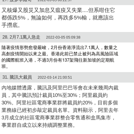
又核爆又股災又加息又瘟疫又失業....但系咁住它
都係跌5%，無論如何，再跌多5%輸，就應該出
手撈底。
28. 2月7.1萬人急走
2022-03-05 05:09:38
隨著疫情形勢愈發嚴峻，2月份香港淨流出7.1萬人，數量之
高創疫情開始以來之最。香港此前已禁止被列為高風險區域
的國際航班入港，不過3月份有137架飛往新加坡的定期航
班。
31. 騰訊大裁員
2022-03-14 21:00:51
內地媒體透露，騰訊及阿里巴巴等會在未來幾周內裁
員，其中騰訊預計裁員10%至30%；阿里裁員約
30%。阿里社區電商事業群將裁員約20%，目前多個
業務線已經初步敲定裁員名單。資料顯示，阿里去年
3月成立的社區電商事業群整合零售通和盒馬集市，
事業群自成立以來持續調整業務。