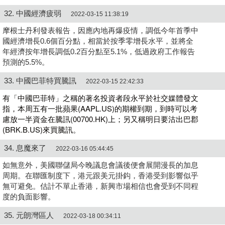
32. 中國經濟疲弱
2022-03-15 11:38:19
摩根士丹利發表報告，因應內地再爆疫情，調低今年首季中
國經濟增長0.6個百分點，相當於按季零增長水平，並將全
年經濟按年增長調低0.2百分點至5.1%，低過政府工作報告
預測的5.5%。
33. 中國巴菲特買騰訊
2022-03-15 22:42:33
有「中國巴菲特」之稱的著名投資者段永平於社交媒體發文
指，本周五有一批蘋果(AAPL.US)的期權到期，到時可以考
慮放一半資金在騰訊(00700.HK)上；另又稱明日要沽出巴郡
(BRK.B.US)來買騰訊。
34. 息魔來了
2022-03-16 05:44:45
如無意外，美國聯儲局今晚議息會議後便會展開漫長的加息
周期。在聯匯制度下，港元跟美元掛鈎，香港受到影響似乎
無可避免。估計不單止香港，新興市場相信也會受到不同程
度的負面影響。
35. 元朗灣區人
2022-03-18 00:34:11