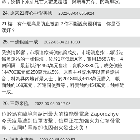
命，疫情下累計死亡人數更超越「與病毒共存」的新加坡。
24. 原來21樓心中愛美國
2022-03-04 05:59:24
21 樓，有什麼高見防止被割？你不斷說美國利害，你是否
漢奸？
25. 一號銀蝕一成
2022-03-04 21:18:33
受疫情影響，市場連錄減價蝕讓成交。市場消息指，鄰近港
鐵奧運站的一號銀海，位於1座低層A室，實用1568方呎，4
房間隔，最新以約4450萬元售出，實呎28380元，成交價較
叫4700萬元低250萬元或5%。原業主登記名字以普通話拼
音，料為具內地背景人士，於2018年以4618萬元購入，帳
面蝕約168萬元，若連同使費等，料實蝕約454萬元，蝕幅近
一成。
26. 三戰來臨
2022-03-05 00:17:03
位於烏克蘭境內歐洲最大的核能發電廠 Zaporozhye
今天凌晨遭到俄軍攻擊，俄軍正在加強火力佔領發電
廠，但同時電廠卻也因砲火發生火災！
27. 波多李維奇
2022-03-05 00:22:57