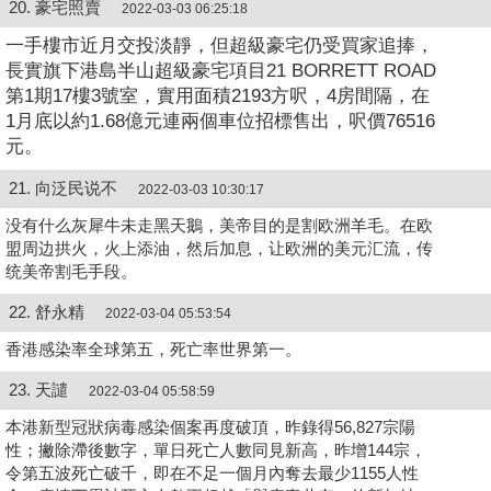
20. 豪宅照賣
2022-03-03 06:25:18
一手樓市近月交投淡靜，但超級豪宅仍受買家追捧，
長實
旗下港島半山超級豪宅項目21 BORRETT ROAD
第1期17樓3號室，實用面積2193方呎，4房間隔，在
1月底以約1.68億元連兩個車位招標售出，呎價76516
元。
21. 向泛民说不
2022-03-03 10:30:17
没有什么灰犀牛未走黑天鵝，美帝目的是割欧洲羊毛。在欧
盟周边拱火，火上添油，然后加息，让欧洲的美元汇流，传
统美帝割毛手段。
22. 舒永精
2022-03-04 05:53:54
香港感染率全球第五，死亡率世界第一。
23. 天譴
2022-03-04 05:58:59
本港新型冠狀病毒感染個案再度破頂，昨錄得56,827宗陽
性；撇除滯後數字，單日死亡人數同見新高，昨增144宗，
令第五波死亡破千，即在不足一個月內奪去最少1155人性