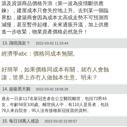
源及資源商品價格升浪（第一波為疫情斷供應
鍊），建屋成本只會失控地上升。去到某一個臨
界點，建築商會因為成本太高或走勢不可預測而
減慢，甚至暫停起樓。未來通脹升溫，加上供應
進一步收緊，物業資產價格必然急升！
13. 識唔識架？
2022-03-02 11:33:44
經濟學abc：價格同成本無關。
好簡單，如果價格同成本有關，就冇人會蝕
讓，世界上亦冇人做蝕本生意。明未？
14. 超級黑天鵝
2022-03-02 18:56:26
過去一日多117名新冠患者在公立醫院離世，包括73男44
女，年齡58至100歲。離世病人中，有110人是長者，包括
78人來自院舍，95人沒有接種新冠疫苗的資料。
15. 每日18萬人感染
2022-03-02 22:00:57