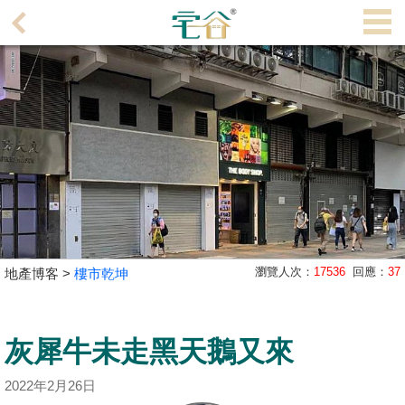
代
理
主
頁
搵
樓/
成
交
業
瀏覽人次：
17536
回應：
37
地產博客 >
樓市乾坤
主
放
盤
灰犀牛未走黑天鵝又來
宅
2022年2月26日
谷