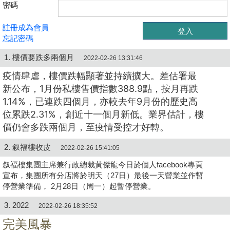
密碼
註冊成為會員
忘記密碼
1. 樓價要跌多兩個月
2022-02-26 13:31:46
疫情肆虐，樓價跌幅顯著並持續擴大。差估署最
新公布，1月份私樓售價指數388.9點，按月再跌
1.14%，已連跌四個月，亦較去年9月份的歷史高
位累跌2.31%，創近十一個月新低。業界估計，樓
價仍會多跌兩個月，至疫情受控才好轉。
2. 叙福樓收皮
2022-02-26 15:41:05
叙福樓集團主席兼行政總裁黃傑龍今日於個人facebook專頁
宣布，集團所有分店將於明天（27日）最後一天營業並作暫
停營業準備， 2月28日（周一）起暫停營業。
3. 2022
2022-02-26 18:35:52
完美風暴