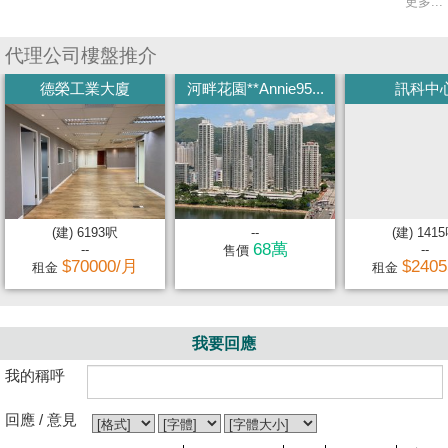
更多...
代理公司樓盤推介
德榮工業大廈
河畔花園**Annie95...
訊科中
(建) 6193呎
--
(建) 141
68萬
--
--
售價
$70000/月
$240
租金
租金
我要回應
我的稱呼
回應 / 意見