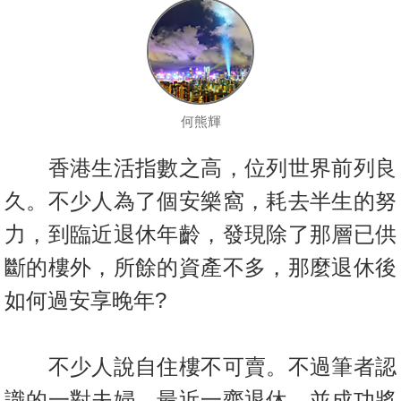
按
揭
地
產
何熊輝
博
客
香港生活指數之高，位列世界前列良
地
久。不少人為了個安樂窩，耗去半生的努
產
力，到臨近退休年齡，發現除了那層已供
新
聞
斷的樓外，所餘的資產不多，那麼退休後
如何過安享晚年?
數
據
公
不少人說自住樓不可賣。不過筆者認
佈
識的一對夫婦，最近一齊退休，並成功將