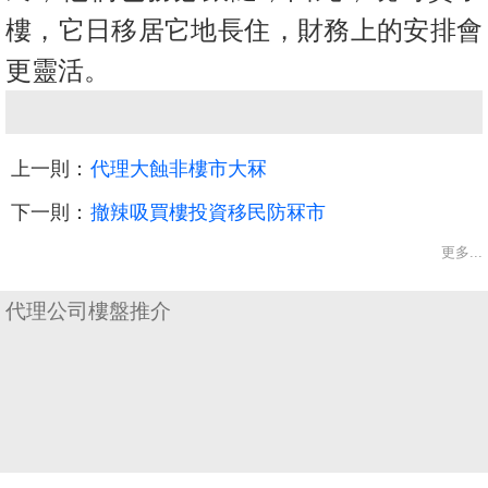
樓，它日移居它地長住，財務上的安排會
更靈活。
上一則：
代理大蝕非樓市大冧
下一則：
撤辣吸買樓投資移民防冧市
更多...
收
代理公司樓盤推介
藏
樓
盤
繁
简
ENG
體
体