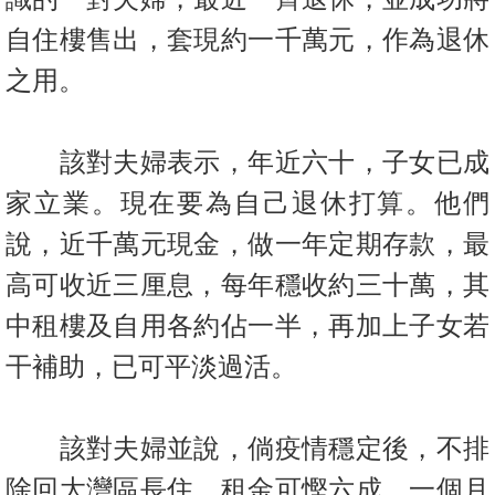
置
自住樓售出，套現約一千萬元，作為
退休
業
手
之用。
冊
關
該對夫婦表示，年近六十，子女已成
於
家立業。現在要為自己退休打算。他們
我
說，近千萬元現金，做一年定期存款，最
們
高可收近三厘息，每年穩收約三十萬，其
中租樓及自用各約佔一半，再加上子女若
干補助，已可平淡過活。
該對夫婦並說，倘疫情穩定後，不排
除回大灣區長住，租金可慳六成，一個月