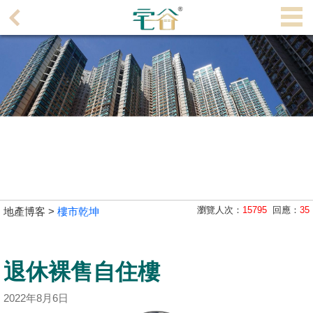
代
理
主
頁
搵
樓/
成
交
業
瀏覽人次：
15795
回應：
35
地產博客 >
樓市乾坤
主
放
盤
退休裸售自住樓
宅
2022年8月6日
谷