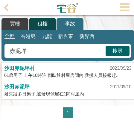
代
理
買樓
租樓
事故
主
頁
全部
香港島
九龍
新界東
新界西
搵
搜尋
樓/
成
沙田赤泥坪村
交
2023/09/23
61歲男子,上午10時許,倒臥於村屋房間內,救援人員接報趕...
業
沙田赤泥坪
2011/09/10
主
疑失蹤多日男子,被發現伏屍在1間村屋內
放
盤
1
宅
谷
按