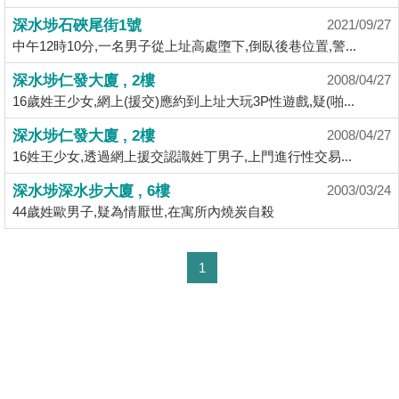
揭
深水埗石硤尾街1號
2021/09/27
中午12時10分,一名男子從上址高處墮下,倒臥後巷位置,警...
地
深水埗仁發大廈 , 2樓
2008/04/27
產
16歲姓王少女,網上(援交)應約到上址大玩3P性遊戲,疑(啪...
博
客
深水埗仁發大廈 , 2樓
2008/04/27
16姓王少女,透過網上援交認識姓丁男子,上門進行性交易...
地
深水埗深水步大廈 , 6樓
2003/03/24
產
44歲姓歐男子,疑為情厭世,在寓所內燒炭自殺
新
聞
1
數
據
公
佈
置