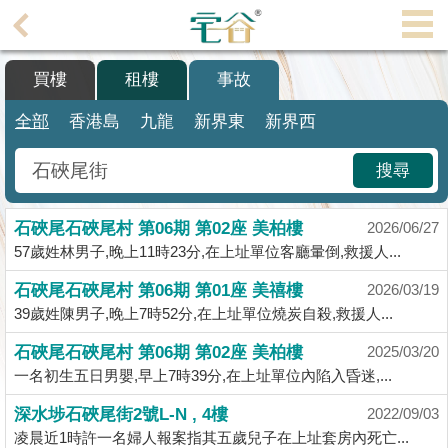
代
理
買樓
租樓
事故
主
頁
全部
香港島
九龍
新界東
新界西
搵
搜尋
樓/
成
石硤尾石硤尾村 第06期 第02座 美柏樓
交
2026/06/27
57歲姓林男子,晚上11時23分,在上址單位客廳暈倒,救援人...
業
石硤尾石硤尾村 第06期 第01座 美禧樓
2026/03/19
主
39歲姓陳男子,晚上7時52分,在上址單位燒炭自殺,救援人...
放
盤
石硤尾石硤尾村 第06期 第02座 美柏樓
2025/03/20
一名初生五日男嬰,早上7時39分,在上址單位內陷入昏迷,...
宅
深水埗石硤尾街2號L-N , 4樓
2022/09/03
谷
凌晨近1時許一名婦人報案指其五歲兒子在上址套房內死亡...
按