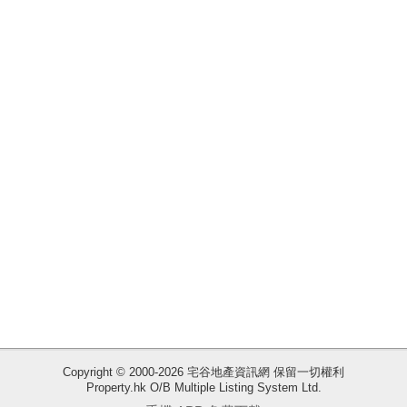
揭
地
產
博
客
地
產
新
聞
數
據
公
佈
收
Copyright © 2000-2026 宅谷地產資訊網 保留一切權利
Property.hk O/B Multiple Listing System Ltd.
藏
置