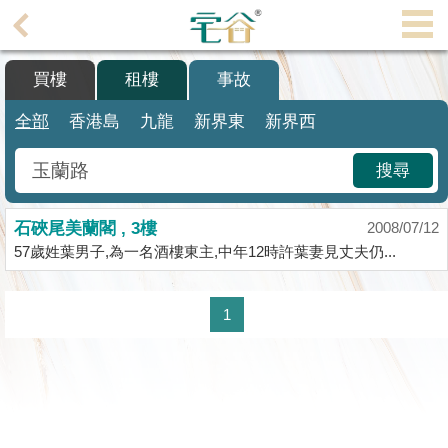
代
理
買樓
租樓
事故
主
頁
全部
香港島
九龍
新界東
新界西
搵
搜尋
樓/
成
石硤尾美蘭閣 , 3樓
交
2008/07/12
57歲姓葉男子,為一名酒樓東主,中年12時許葉妻見丈夫仍...
業
主
1
放
盤
宅
谷
按