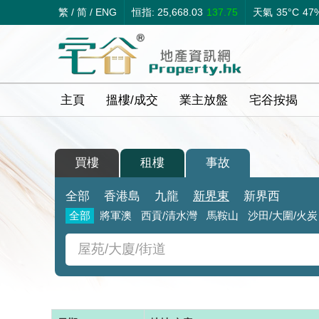
繁
/
简
/
ENG
恒指: 25,668.03
137.75
天氣
35°C
47
主頁
搵樓/成交
業主放盤
宅谷按揭
買樓
租樓
事故
全部
香港島
九龍
新界東
新界西
全部
將軍澳
西貢/清水灣
馬鞍山
沙田/大圍/火炭