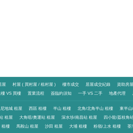
居屋
村屋 ( 買村屋 / 租村屋 )
樓市成交
居屋成交紀錄
資助房
樓 VS 買樓
置業流程
簽臨約須知
一手 VS 二手
地產代理
尼地城 租屋
西區 租樓
半山 租樓
北角/北角半山 租樓
東半山
站 租屋
大角咀/奧運站 租屋
深水埗/南昌站 租屋
四小龍/荔枝角站
 租樓
馬鞍山 租屋
沙田 租屋
大埔 租樓
粉嶺/上水 租樓
荃