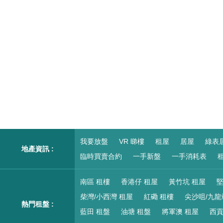
我要放盤
VR 睇樓
租屋
居屋
綠表
地產資訊 :
臨時買賣合約
一手新盤
一手消耗表
租
南區 租樓
香港仔 租屋
黃竹坑 租屋
堅
柴灣/小西灣 租屋
紅磡 租樓
尖沙咀/九龍
熱門租盤 :
藍田 租盤
油塘 租盤
將軍澳 租屋
西貢