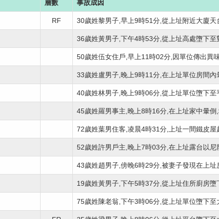
層數
事故成因
RF
30歲姓黎男子,早上9時51分,從上址附近大廈天台
36歲姓黃男子,下午4時53分,從上址高處墮下至對開
50歲姓伍女住戶,早上11時02分,因單位傳出異味
33歲姓盧男子,晚上9時11分,在上址單位房間內暈倒
40歲姓林男子,晚上9時06分,從上址單位墮下至平台
45歲姓羅男事主,晚上8時16分,在上址家中暈倒,救
72歲姓葉男住客,凌晨4時31分,上址一間鐵皮屋起火
52歲姓許男戶主,晚上7時03分,在上址露台以尼龍繩
43歲姓趙男子,傍晚6時29分,被妻子發現在上址房間
19歲姓黃男子,下午5時37分,從上址住所廚房墮下
75歲姓陳老翁,下午3時06分,從上址單位墮下至大廈