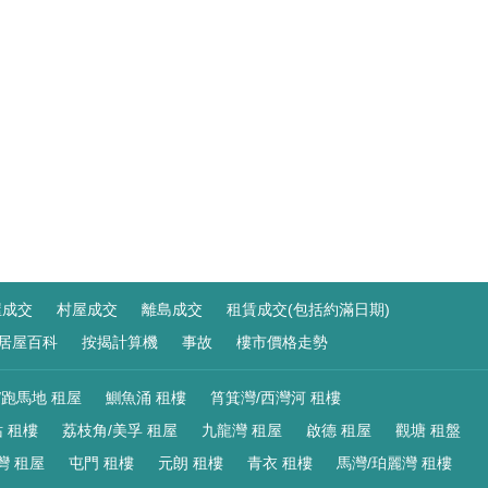
屋成交
村屋成交
離島成交
租賃成交(包括約滿日期)
居屋百科
按揭計算機
事故
樓市價格走勢
/跑馬地 租屋
鰂魚涌 租樓
筲箕灣/西灣河 租樓
 租樓
荔枝角/美孚 租屋
九龍灣 租屋
啟德 租屋
觀塘 租盤
灣 租屋
屯門 租樓
元朗 租樓
青衣 租樓
馬灣/珀麗灣 租樓