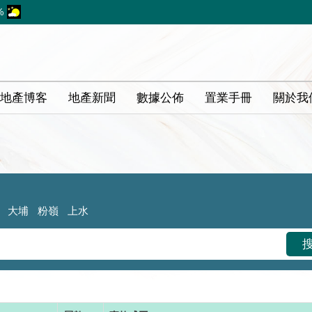
%
地產博客
地產新聞
數據公佈
置業手冊
關於我
大埔
粉嶺
上水