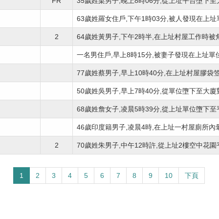
FR
35歲姓梁男子,晚上8時06分,從上址平台墮下至大廈
63歲姓羅女住戶,下午1時03分,被人發現在上址單
2
64歲姓黃男子,下午2時半,在上址村屋工作時被角
一名男住戶,早上8時15分,被妻子發現在上址單位
77歲姓蔡男子,早上10時40分,在上址村屋膠袋笠頭
50歲姓吳男子,早上7時40分,從單位墮下至大廈對開
68歲姓詹女子,凌晨5時39分,從上址單位墮下至平台
46歲印度籍男子,凌晨4時,在上址一村屋廁所內暈倒
2
70歲姓朱男子,中午12時許,從上址2樓空中花園平
1
2
3
4
5
6
7
8
9
10
下頁