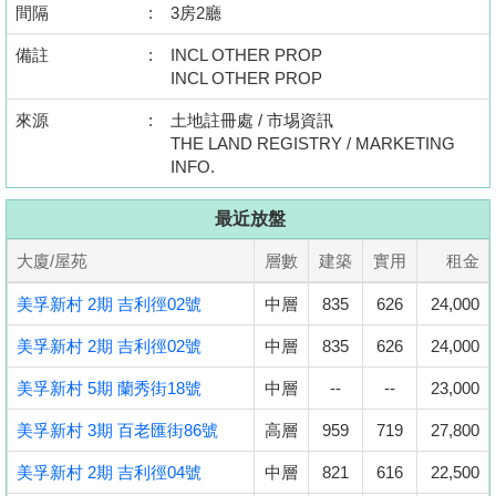
間隔
:
3房2廳
置
業
備註
:
INCL OTHER PROP
手
INCL OTHER PROP
冊
來源
:
土地註冊處 / 市埸資訊
THE LAND REGISTRY / MARKETING
關
INFO.
於
我
最近放盤
們
大廈/屋苑
層數
建築
實用
租金
美孚新村 2期 吉利徑02號
中層
835
626
24,000
美孚新村 2期 吉利徑02號
中層
835
626
24,000
美孚新村 5期 蘭秀街18號
中層
--
--
23,000
美孚新村 3期 百老匯街86號
高層
959
719
27,800
美孚新村 2期 吉利徑04號
中層
821
616
22,500