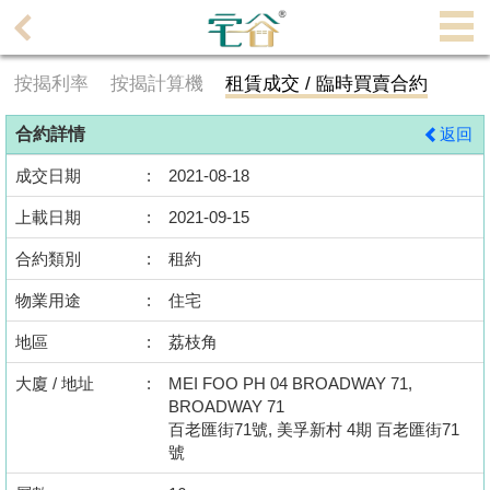
代
理
按揭利率
按揭計算機
租賃成交 / 臨時買賣合約
主
頁
合約詳情
返回
搵
成交日期
:
2021-08-18
樓/
上載日期
:
2021-09-15
成
交
合約類別
:
租約
物業用途
:
住宅
業
主
地區
:
荔枝角
放
大廈 / 地址
:
MEI FOO PH 04 BROADWAY 71,
盤
BROADWAY 71
百老匯街71號, 美孚新村 4期 百老匯街71
宅
號
谷