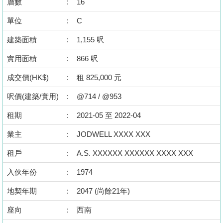
層數
:
16
按
揭
單位
:
C
建築面積
:
1,155 呎
地
產
實用面積
:
866 呎
博
成交價(HK$)
:
租 825,000 元
客
呎價(建築/實用)
:
@714 / @953
地
租期
:
2021-05 至 2022-04
產
新
業主
:
JODWELL XXXX XXX
聞
租戶
:
A.S. XXXXXX XXXXXX XXXX XXX
數
入伙年份
:
1974
據
地契年期
:
2047 (尚餘21年)
公
佈
座向
:
西南