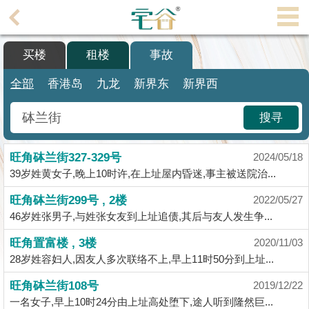
代
理
买楼
租楼
事故
主
页
全部
香港岛
九龙
新界东
新界西
搵
搜寻
楼/
成
旺角砵兰街327-329号
交
2024/05/18
39岁姓黄女子,晚上10时许,在上址屋内昏迷,事主被送院治...
业
旺角砵兰街299号 , 2楼
2022/05/27
主
46岁姓张男子,与姓张女友到上址追债,其后与友人发生争...
放
盘
旺角置富楼 , 3楼
2020/11/03
28岁姓容妇人,因友人多次联络不上,早上11时50分到上址...
宅
旺角砵兰街108号
2019/12/22
谷
一名女子,早上10时24分由上址高处堕下,途人听到隆然巨...
按