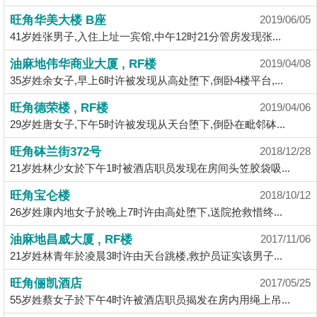
揭
旺角华美大楼 B座
2019/06/05
41岁姓张男子,入住上址一宾馆,中午12时21分管房发现张...
地
油麻地伟华商业大厦 , RF楼
2019/04/08
产
35岁姓余女子,早上6时许被发现从高处堕下,倒卧4楼平台,...
博
客
旺角德荣楼 , RF楼
2019/04/06
29岁姓唐女子,下午5时许被发现从天台堕下,倒卧在毗邻砵...
地
旺角砵兰街372号
2018/12/28
产
21岁姓林少女於下午1时被酒店职员发现在房间头笠胶袋吸...
新
闻
旺角宝仑楼
2018/10/12
26岁姓康内地女子於晚上7时许由高处堕下,送院抢救惜终...
数
油麻地昌威大厦 , RF楼
据
2017/11/06
21岁姓林青年於凌晨3时许由天台跳楼,救护员证实该男子...
公
布
旺角俪凯酒店
2017/05/25
55岁姓蔡女子於下午4时许被酒店职员揭发在房内用绳上吊...
置