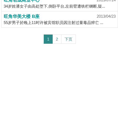
旺角名成商业中心
34岁姓潘女子由高处堕下,倒卧平台,左前臂遭铁栏铡断,疑...
旺角华美大楼 B座
2013/04/23
55岁男子於晚上11时许被宾馆职员因注射过量毒品猝亡 ...
1
2
下页