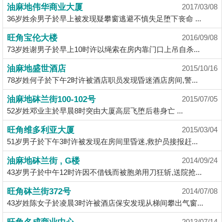
业
油麻地伟华商业大厦
2017/03/08
36岁姓余男子於早上被发现疑攀窗逃避不慎失足堕下丧命 ...
手
册
旺角宝伦大楼
2016/09/08
73岁姓谢男子於早上10时许以绳索在房内靠门口上吊自杀...
关
於
油麻地盛世酒店
2015/10/16
我
78岁姓何子於下午2时许被酒店职员发现昏迷酒店房间,警...
们
油麻地砵兰街100-102号
2015/07/05
52岁姓邓业主於早晨8时突由大厦高层飞堕后巷身亡 ...
旺角维多利亚大厦
2015/03/04
51岁男子於下午3时许被发现在房间里昏迷,救护员接报赶...
油麻地砵兰街 , G楼
2014/09/24
43岁男子於中午12时许因不借钱而被胞弟用刀狂斩,送院抢...
旺角砵兰街372号
2014/07/08
43岁姓陈女子於凌晨3时许被酒店保安发现从梯间攀出气窗...
2013/07/14