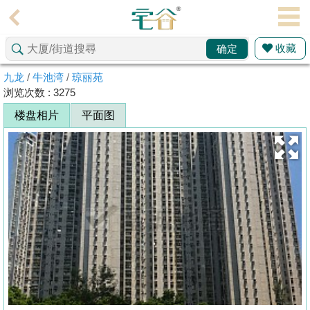
代
理
收藏
确定
主
页
九龙
/
牛池湾
/
琼丽苑
浏览次数 : 3275
搵
楼盘相片
平面图
楼/
成
交
业
主
放
盘
宅
谷
按