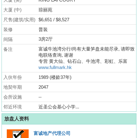
业
大厦 (中)
琼丽苑
手
尺售(建筑/实用)
册
$6,651 / $8,527
装修
普装
关
3房2厅
间隔
於
富诚牛池湾分行/尚有大量笋盘未能尽录, 请即致
备注
我
电联络查询, 谢谢
们
专营 黄大仙、钻石山、牛池湾、彩虹、乐富
www.fullmark.hk
入伙年份
1989 (楼龄37年)
地契年期
2047
会所设施
--
邻近环境
近圣公会基心小学...
放盘人资料
富诚地产代理公司