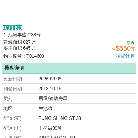
揭
地
琼丽苑
产
牛池湾丰盛街38号
博
建筑面积 827 尺
绿表
客
$550
实用面积 645 尺
售
万
物业编号：T014603
按揭计算
地
产
楼盘详情
新
更新日期
2026-08-08
闻
刊登日期
2018-10-16
数
类别
居屋/资助房屋
据
地区
牛池湾
公
街道 (英)
FUNG SHING ST 38
布
街道 (中)
丰盛街38号
置
大厦 (英)
KING LAI COURT