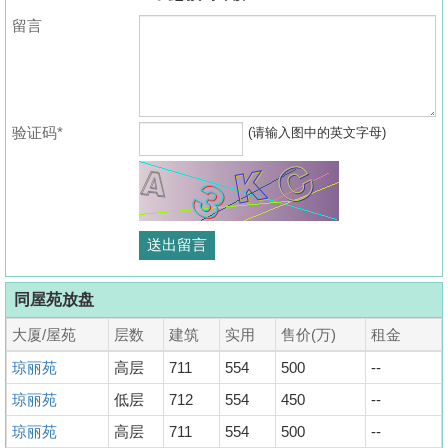
留言
验证码*
(请输入图中的英文字母)
同屋苑放盘
大厦/屋苑
层数
建筑
实用
售价(万)
租金
琼丽苑
高层
711
554
500
--
琼丽苑
低层
712
554
450
--
琼丽苑
高层
711
554
500
--