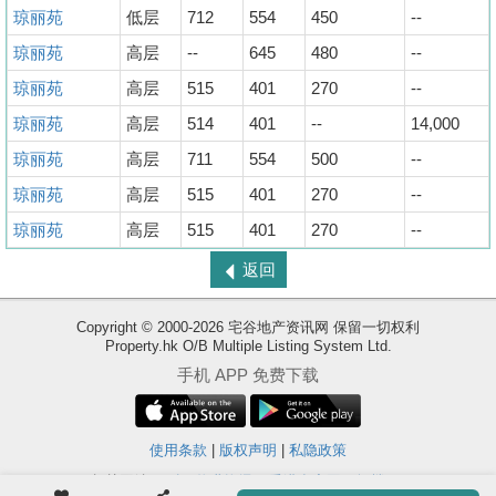
琼丽苑
低层
712
554
450
--
琼丽苑
高层
--
645
480
--
琼丽苑
高层
515
401
270
--
琼丽苑
高层
514
401
--
14,000
琼丽苑
高层
711
554
500
--
琼丽苑
高层
515
401
270
--
琼丽苑
高层
515
401
270
--
返回
Copyright © 2000-2026 宅谷地产资讯网 保留一切权利
Property.hk O/B Multiple Listing System Ltd.
收
手机 APP 免费下载
藏
楼
盘
使用条款
|
版权声明
|
私隐政策
相关网站 :
科一物业资讯
香港豪宅网
搵楼18
ENG
繁
简