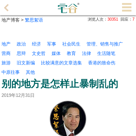
代
理
浏览人次：
30351
回应：
7
地产博客 >
繁思絮语
主
页
地产
政治
经济
军事
社会民生
管理、销售与推广
搵
营商
思辩
文史哲
媒体
教育
法律
生活随笔
楼/
旅游
成
旧文新编
比较满意的文章选集
香港的致命伤
交
中原往事
其他
别的地方是怎样止暴制乱的
业
主
2019年12月31日
放
盘
宅
谷