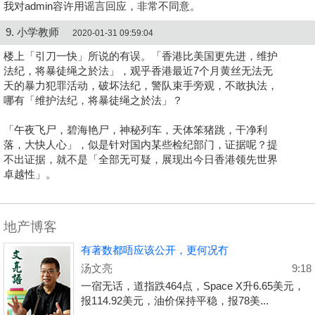
我对admin容许用谣言回应，非常不同意。
9. 小学教师
2020-01-31 09:59:04
楼上「引刀一快」所说的有误。「
香港比美国更先进，维护
法纪，将暴徒绳之於法
」，观乎香港最近7个月黄丝无法无
天的暴力犯罪活动，破坏法纪，警队束手旁观，不敢执法，
哪有「
维护法纪，将暴徒绳之於法
」？
「
午夜飞尸，碧海艳尸，神秘列车，天体笨猪跳，干净利
落，大快人心
」，似是针对国内某些检纪部门，证据呢？提
不出证据，就不是「
全部无可疑，展现出今日香港领先世界
卓越性
」。
地产博客
有著数都唔应该公开，更何况冇
汤文亮
9:18
一宿无话，道指跌464点，Space X升6.65美元，
报114.92美元，油价保持平稳，报78美...