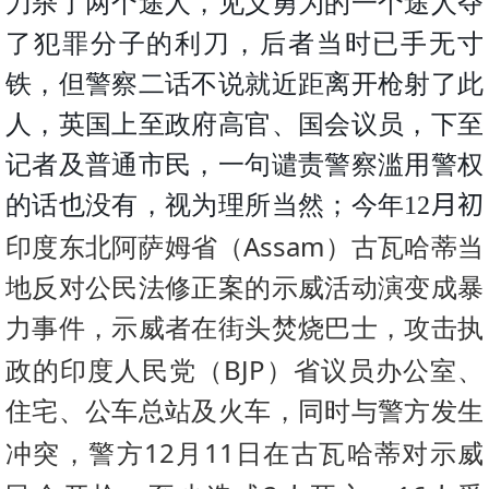
刀杀了两个途人，见义勇为的一个途人夺
了犯罪分子的利刀，后者当时已手无寸
铁，但警察二话不说就近距离开枪射了此
人，英国上至政府高官、国会议员，下至
记者及普通市民，一句谴责警察滥用警权
的话也没有，视为理所当然；今年
12
月初
Assam
印度东北阿萨姆省（
）古瓦哈蒂当
地反对公民法修正案的示威活动演变成暴
力事件，示威者在街头焚烧巴士，攻击执
BJP
政的印度人民党（
）省议员办公室、
住宅、公车总站及火车，同时与警方发生
12
11
冲突，警方
月
日在古瓦哈蒂对示威