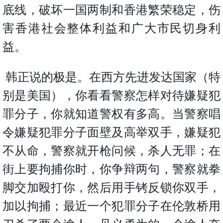
置
底线，破坏一国两制和香港繁荣稳定，伤
业
害香港社会整体利益和广大市民切身利
手
益
。
册
关
韩正说的极是。在西方先进发达国家（特
於
别是美国），你看看警察怎样对待嫌疑犯
我
们
罪分子，你就知道警权有多高。当警察唱
令嫌疑犯罪分子面壁及高举双手，嫌疑犯
不从命，警察就开枪问候，杀人无罪；在
街上要拘捕你时，你争辩两句，警察就拳
脚交加殴打你，然后用手铐反锁你双手，
加以拘捕；最近一个犯罪分子在伦敦桥用