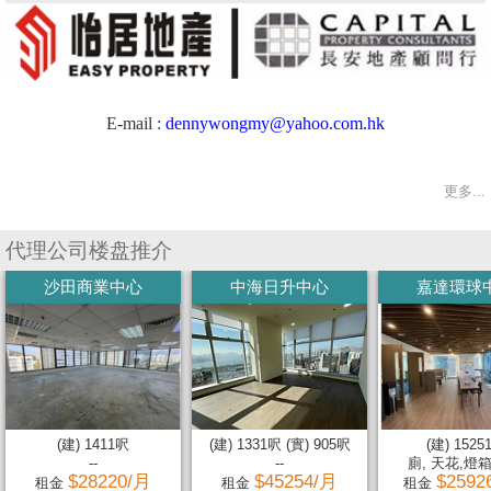
E-mail :
dennywongmy@yahoo.com.hk
更多...
代理公司楼盘推介
沙田商業中心
中海日升中心
嘉達環球
(建) 1411呎
(建) 1331呎 (實) 905呎
(建) 1525
--
--
廁, 天花,燈箱,
$28220/月
$45254/月
$2592
租金
租金
租金