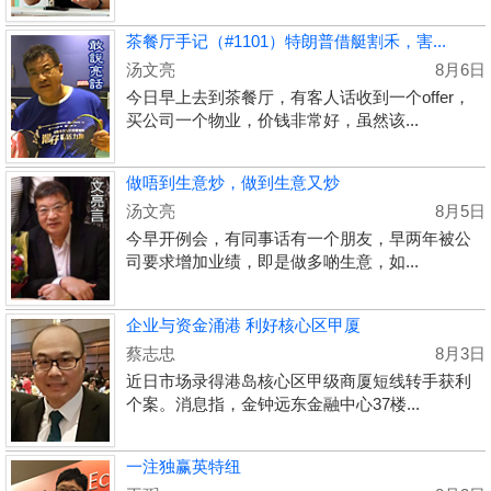
茶餐厅手记（#1101）特朗普借艇割禾，害...
汤文亮
8月6日
今日早上去到茶餐厅，有客人话收到一个offer，
买公司一个物业，价钱非常好，虽然该...
做唔到生意炒，做到生意又炒
汤文亮
8月5日
今早开例会，有同事话有一个朋友，早两年被公
司要求增加业绩，即是做多啲生意，如...
企业与资金涌港 利好核心区甲厦
蔡志忠
8月3日
近日市场录得港岛核心区甲级商厦短线转手获利
个案。消息指，金钟远东金融中心37楼...
一注独赢英特纽