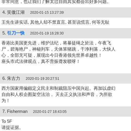
非常同意，也让我们了解太过自由其实都会出好多问题。
4. 笑傲江湖
2020-01-15 13:27:39
王先生讲实话, 其他人却不禁直言, 甚至说慌言, 何等无耻
5.
引刀一快
2020-01-19 16:28:30
香港比美国更先进，维护法纪，将暴徒绳之於法，午夜飞
尸，碧海艳尸，神秘列车，天体笨猪跳，干净利落，大快人
心，全部无可疑，展现出今日香港领先世界卓越性！
座头市式法律观点，真不啻振聋发聩呀！
6. 朱古力
2020-01-19 20:27:51
西方国家用偏颇定义民主和制裁阻压中国兴起。再加以虚幻
自由和人权企图架空法治， 灭去正义执法和声音，为所欲
为！
7. Fisherman
2020-01-27 18:43:05
To 5F
请提证据。