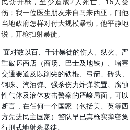
2
16
民众开枪，至少造成
人死亡、
人受
伤；我一位医生朋友来自马来西亚，问他
当地政府怎样对付大规模暴动，他平静地
说，开枪扫射暴徒
。
面对数以百、千计暴徒的伤人、纵火、严
重破坏商店（商场、巴士及地铁）、堵塞
交通要道及以削尖的铁棍、弓箭、砖头、
钢珠、汽油弹、强杀伤力炸弹装置、腐蚀
性气体及液体攻击警察的严峻局面，可以
断言，在任何一个国家（包括美、英等西
方先进民主国家）警队早已真枪实弹密集
行刑式地射杀暴徒。