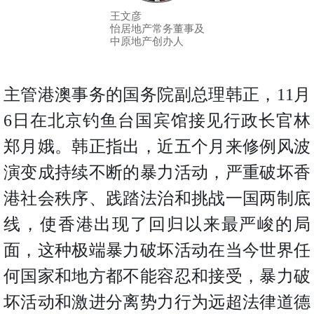
按
王文彦
揭
怡居地产常务董事及
中原地产创办人
地
产
主管港澳事务的国务院副总理韩正，
11
月
博
客
6
日在北京钓鱼台国宾馆接见行政长官林
郑月娥。韩正指出，近五个月来修例风波
地
产
演变成持续不断的暴力活动，严重破坏香
新
港社会秩序、践踏法治和挑战一国两制底
闻
线，使香港出现了回归以来最严峻的局
数
面，这种极端暴力破坏活动在当今世界任
据
公
何国家和地方都不能容忍和接受，暴力破
布
坏活动和激进分离势力行为远超法律道德