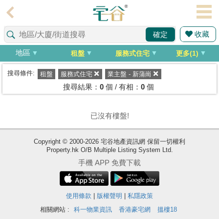
代
理
收藏
確定
主
頁
地區
租盤
服務式住宅
更多(1)
搵
搜尋條件:
租盤
服務式住宅
業主盤 - 新蒲崗
樓/
搜尋結果：
0
個 / 有相：
0
個
成
交
已沒有樓盤!
業
Copyright © 2000-2026 宅谷地產資訊網 保留一切權利
主
Property.hk O/B Multiple Listing System Ltd.
放
手機 APP 免費下載
盤
宅
使用條款
|
版權聲明
|
私隱政策
谷
相關網站 :
科一物業資訊
香港豪宅網
搵樓18
按