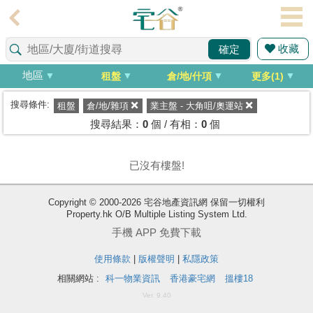
代
理
收藏
確定
主
頁
地區
租盤
倉/地/什項
更多(1)
搵
搜尋條件:
租盤
倉/地/雜項
業主盤 - 大角咀/奧運站
樓/
搜尋結果：
0
個 / 有相：
0
個
成
交
已沒有樓盤!
業
Copyright © 2000-2026 宅谷地產資訊網 保留一切權利
主
Property.hk O/B Multiple Listing System Ltd.
放
手機 APP 免費下載
盤
使用條款
|
版權聲明
|
私隱政策
宅
相關網站 :
科一物業資訊
香港豪宅網
搵樓18
谷
Ver. 9.40
按