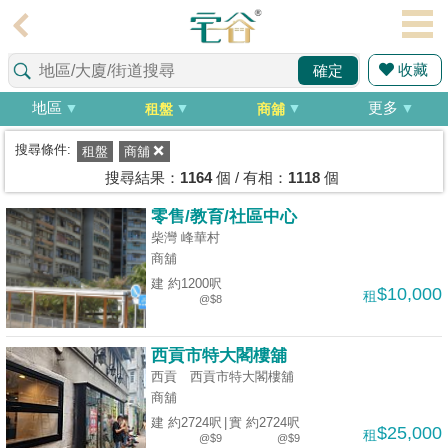
代
理
收藏
確定
主
頁
地區
更多
租盤
商舖
搵
搜尋條件:
租盤
商舖
樓/
搜尋結果：
1164
個 / 有相：
1118
個
成
零售/教育/社區中心
交
柴灣 峰華村
商舖
業
建 約1200呎
$10,000
租
主
@$8
放
盤
西貢市特大閣樓舖
西貢 西貢市特大閣樓舖
宅
商舖
谷
建 約2724呎
|
實 約2724呎
$25,000
租
@$9
@$9
按