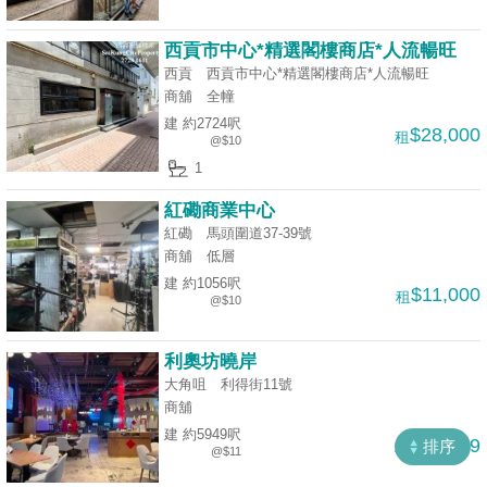
揭
西貢市中心*精選閣樓商店*人流暢旺
地
西貢 西貢市中心*精選閣樓商店*人流暢旺
商舖
全幢
產
建 約2724呎
博
$28,000
租
@$10
客
1
地
紅磡商業中心
產
紅磡 馬頭圍道37-39號
商舖
低層
新
建 約1056呎
聞
$11,000
租
收
@$10
藏
數
樓
利奧坊曉岸
據
大角咀 利得街11號
盤
公
商舖
佈
ENG
繁
简
建 約5949呎
$65,439
排序
租
@$11
體
体
置