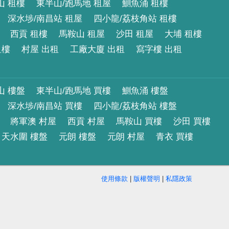
山 租樓
東半山/跑馬地 租屋
鰂魚涌 租樓
深水埗/南昌站 租屋
四小龍/荔枝角站 租樓
西貢 租樓
馬鞍山 租屋
沙田 租屋
大埔 租樓
租樓
村屋 出租
工廠大廈 出租
寫字樓 出租
山 樓盤
東半山/跑馬地 買樓
鰂魚涌 樓盤
深水埗/南昌站 買樓
四小龍/荔枝角站 樓盤
將軍澳 村屋
西貢 村屋
馬鞍山 買樓
沙田 買樓
天水圍 樓盤
元朗 樓盤
元朗 村屋
青衣 買樓
使用條款
|
版權聲明
|
私隱政策