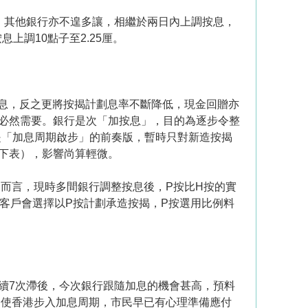
子。其他銀行亦不遑多讓，相繼於兩日內上調按息，
上調10點子至2.25厘。
加息，反之更將按揭計劃息率不斷降低，現金回贈亦
必然需要。銀行是次「加按息」，目的為逐步令整
是「加息周期啟步」的前奏版，暫時只對新造按揭
（見下表），影響尚算輕微。
戶而言，現時多間銀行調整按息後，P按比H按的實
客戶會選擇以P按計劃承造按揭，P按選用比例料
續7次滯後，今次銀行跟隨加息的機會甚高，預料
即使香港步入加息周期，市民早已有心理準備應付