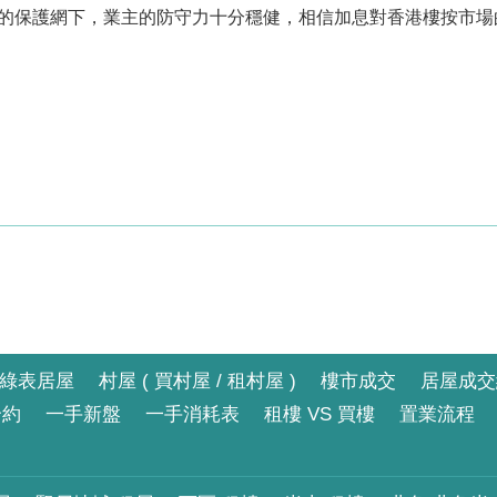
的保護網下，業主的防守力十分穩健，相信加息對香港樓按市場
綠表居屋
村屋 ( 買村屋 / 租村屋 )
樓市成交
居屋成交
合約
一手新盤
一手消耗表
租樓 VS 買樓
置業流程