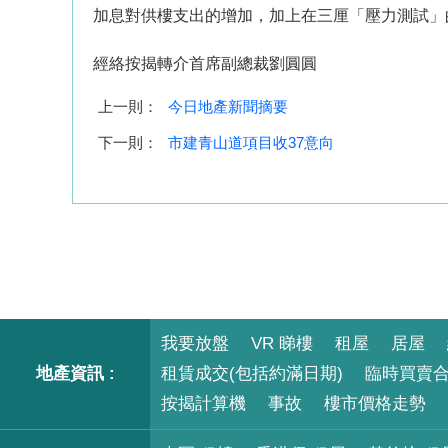
加息對供樓支出的增加，加上在三厘「壓力測試」
經絡按揭轉介首席副總裁劉圓圓
上一則：
今日地產新聞摘要
下一則：
市建青山道項目收37意向
我要放盤
VR 睇樓
租屋
居屋
地產資訊 :
租賃成交(包括約滿日期)
臨時買賣
按揭計算機
事故
樓市價格走勢