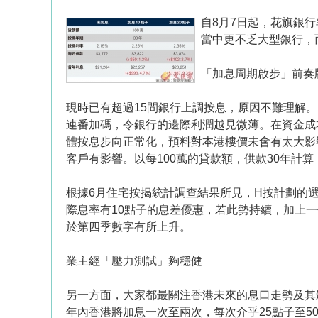
自8月7日起，花旗銀
當中更不乏大型銀行，而
「加息周期啟步」前奏
現時已有超過15間銀行上調按息，原因不難理解。
連番加碼，令銀行的邊際利潤越見微薄。在資金成
體按息步向正常化，預料對本港樓價未會有太大影
客戶有影響。以每100萬的貸款額，供款30年計算
根據6月住宅按揭統計調查結果所見，H按計劃的選
際息率有10點子的息差優惠，若此勢持續，加上
於第四季數字有所上升。
業主經「壓力測試」夠穩健
另一方面，大家都最關注香港未來的息口走勢及其
年內香港將加息一次至兩次，每次介乎25點子至