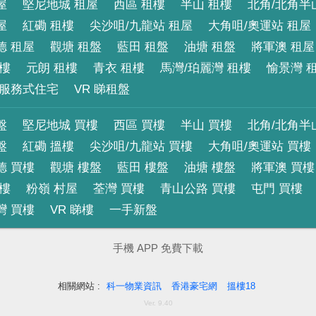
屋
堅尼地城 租屋
西區 租樓
半山 租樓
北角/北角半
屋
紅磡 租樓
尖沙咀/九龍站 租屋
大角咀/奧運站 租屋
德 租屋
觀塘 租盤
藍田 租盤
油塘 租盤
將軍澳 租屋
租樓
元朗 租樓
青衣 租樓
馬灣/珀麗灣 租樓
愉景灣 
服務式住宅
VR 睇租盤
盤
堅尼地城 買樓
西區 買樓
半山 買樓
北角/北角半
盤
紅磡 搵樓
尖沙咀/九龍站 買樓
大角咀/奧運站 買樓
德 買樓
觀塘 樓盤
藍田 樓盤
油塘 樓盤
將軍澳 買樓
買樓
粉嶺 村屋
荃灣 買樓
青山公路 買樓
屯門 買樓
灣 買樓
VR 睇樓
一手新盤
手機 APP 免費下載
相關網站 :
科一物業資訊
香港豪宅網
搵樓18
Ver. 9.40