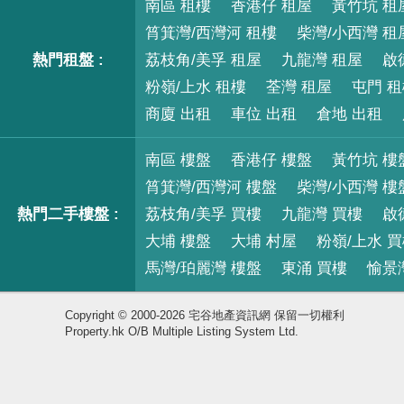
南區 租樓
香港仔 租屋
黃竹坑 租
筲箕灣/西灣河 租樓
柴灣/小西灣 租
熱門租盤 :
荔枝角/美孚 租屋
九龍灣 租屋
啟
粉嶺/上水 租樓
荃灣 租屋
屯門 
商廈 出租
車位 出租
倉地 出租
南區 樓盤
香港仔 樓盤
黃竹坑 樓
筲箕灣/西灣河 樓盤
柴灣/小西灣 樓
熱門二手樓盤 :
荔枝角/美孚 買樓
九龍灣 買樓
啟
大埔 樓盤
大埔 村屋
粉嶺/上水 
馬灣/珀麗灣 樓盤
東涌 買樓
愉景
Copyright © 2000-2026 宅谷地產資訊網 保留一切權利
Property.hk O/B Multiple Listing System Ltd.