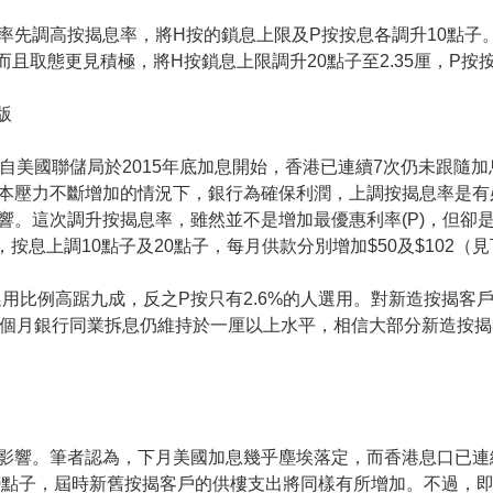
行率先調高按揭息率，將H按的鎖息上限及P按按息各調升10點
且取態更見積極，將H按鎖息上限調升20點子至2.35厘，P按按息
版
自美國聯儲局於2015年底加息開始，香港已連續7次仍未跟隨
本壓力不斷增加的情況下，銀行為確保利潤，上調按揭息率是有
響。這次調升按揭息率，雖然並不是增加最優惠利率(P)，但卻
，按息上調10點子及20點子，每月供款分別增加$50及$102
用比例高踞九成，反之P按只有2.6%的人選用。對新造按揭客
一個月銀行同業拆息仍維持於一厘以上水平，相信大部分新造按揭
影響。筆者認為，下月美國加息幾乎塵埃落定，而香港息口已連
50點子，屆時新舊按揭客戶的供樓支出將同樣有所增加。不過，