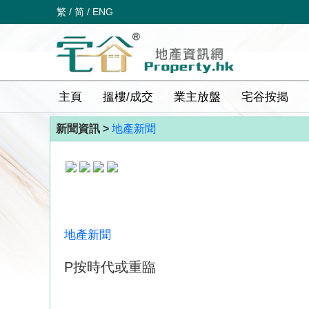
繁
/
简
/
ENG
主頁
搵樓/成交
業主放盤
宅谷按揭
新聞資訊 >
地產新聞
地產新聞
P按時代或重臨