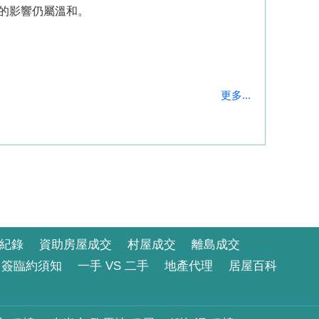
的影響仍屬溫和。
更多...
紀錄
資助房屋成交
村屋成交
離島成交
簽臨約須知
一手 VS 二手
地產代理
居屋百科