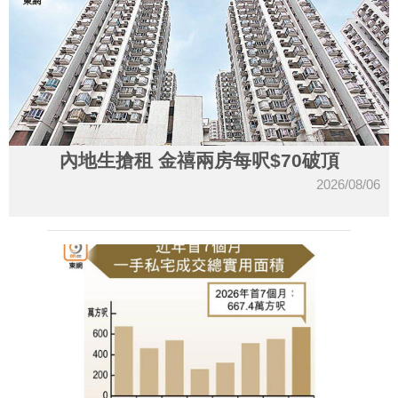
內地生搶租 金禧兩房每呎$70破頂
2026/08/06