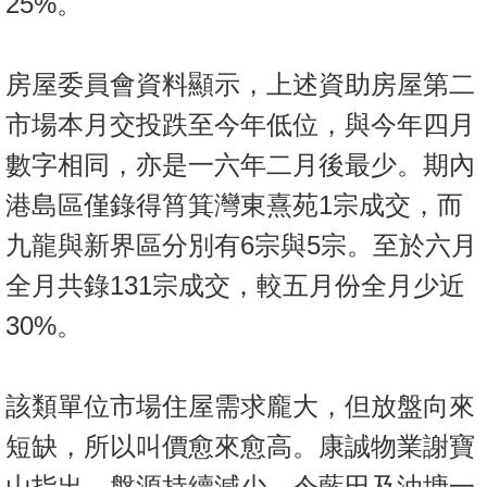
25%。
置
業
手
房屋委員會資料顯示，上述資助房屋第二
冊
市場本月交投跌至今年低位，與今年四月
關
數字相同，亦是一六年二月後最少。期內
於
港島區僅錄得筲箕灣東熹苑1宗成交，而
我
們
九龍與新界區分別有6宗與5宗。至於六月
全月共錄131宗成交，較五月份全月少近
30%。
該類單位市場住屋需求龐大，但放盤向來
短缺，所以叫價愈來愈高。康誠物業謝寶
山指出，盤源持續減少，令藍田及油塘一