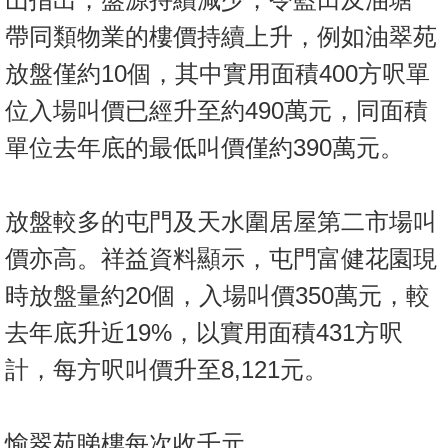
帶同類物業的樓價持續上升，例如油翠苑
放盤僅約10個，其中實用面積400方呎單
位入場叫價已經升至約490萬元，同面積
單位去年底的最低叫價僅約390萬元。
放盤較多的屯門及天水圍居屋第二市場叫
價亦高。祥益資料顯示，屯門富健花園現
時放盤量約20個，入場叫價350萬元，較
去年底升近19%，以實用面積431方呎
計，每方呎叫價升至8,121元。
愉翠苑睇樓每次收千元