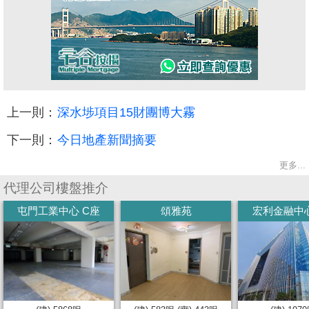
上一則：
深水埗項目15財團博大霧
下一則：
今日地產新聞摘要
更多...
代理公司樓盤推介
屯門工業中心 C座
頌雅苑
宏利金融中心