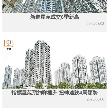
新進屋苑成交6季新高
2026/08/08
指標屋苑預約睇樓升 扭轉連跌4周頹勢
2026/08/08