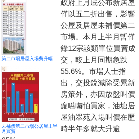
政府上月底公布新居屋
按
揭
僅以五二折出售，影響
公屋及居屋未補價第二
地
產
市場。本月上半月暫僅
博
錄12宗該類單位買賣成
客
交，較上月同期急跌
第二市場居屋入場費升幅
地
55.6%。市場人士指
產
出，交投銳減除受累新
新
聞
房策外，亦因放盤叫價
數
癲嗌嚇怕買家，油塘居
據
屋油翠苑入場叫價在歷
公
未補價第二市場公居屋上半
時半年多就大升逾
佈
月買賣