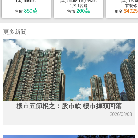
(建) 5868呎
(建) 583呎 (實) 443呎
(建) 197
--
1房 1客廳
有裝修
850萬
260萬
$492
售價
售價
租金
更多新聞
樓市五節棍之：股市軟 樓市掉頭回落
2026/08/08