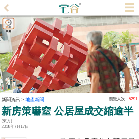
代
理
主
頁
搵
樓/
成
交
業
主
瀏覽人次 :
5291
新聞資訊 >
地產新聞
放
新房策嚇窒 公居屋成交縮逾半
盤
(東方)
宅
2018年7月17日
谷