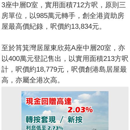
3座中層D室，實用面積712方呎，原則三
房單位，以985萬元轉手，創全港資助房
屋最高價紀錄，呎價約13,834元。
至於筲箕灣居屋東欣苑A座中層20室，亦
以400萬元登記售出，以實用面積213方呎
計，呎價約18,779元，呎價創港島居屋最
高，亦屬全港次高。