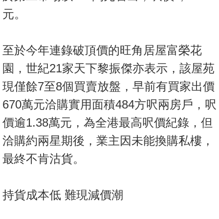
元。
至於今年連錄破頂價的旺角居屋富榮花
園，世紀21家天下黎振傑亦表示，該屋苑
現僅餘7至8個買賣放盤，早前有買家出價
670萬元洽購實用面積484方呎兩房戶，呎
價逾1.38萬元，為全港最高呎價紀錄，但
洽購約兩星期後，業主因未能換購私樓，
最終不肯沽貨。
持貨成本低 難現減價潮