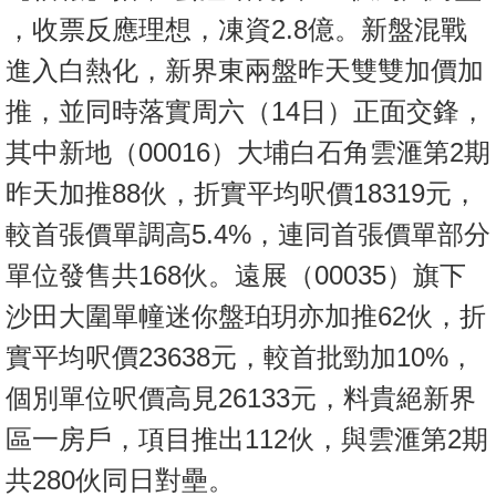
按
，收票反應理想，凍資2.8億。新盤混戰
揭
進入白熱化，新界東兩盤昨天雙雙加價加
地
推，並同時落實周六（14日）正面交鋒，
產
其中新地（00016）大埔白石角雲滙第2期
博
客
昨天加推88伙，折實平均呎價18319元，
較首張價單調高5.4%，連同首張價單部分
地
產
單位發售共168伙。遠展（00035）旗下
新
沙田大圍單幢迷你盤珀玥亦加推62伙，折
聞
實平均呎價23638元，較首批勁加10%，
數
個別單位呎價高見26133元，料貴絕新界
據
公
區一房戶，項目推出112伙，與雲滙第2期
佈
共280伙同日對壘。