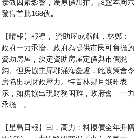
景觀因素影響，屬原價加推。該盤本周六
發售首批168伙。
【晴報】報導， 資助屋或虧蝕，林鄭：
政府一力承擔。政府為提供市民可負擔的
資助房屋，決定資助房屋定價與市價脫
鈎。但房協主席鄔滿海憂慮，此政策會令
房協出現財政壓力。特首林鄭月娥昨表
示，如房協出現財務困難，政府會「一力
承擔」。
【星島日報】曰，高力：料樓價全年升幅