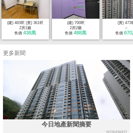
(建) 483呎 (實) 361呎
(建) 700呎
(實) 473
2房1廳
2房2廳
--
438萬
488萬
67
售價
售價
售價
更多新聞
今日地產新聞摘要
2026/08/07