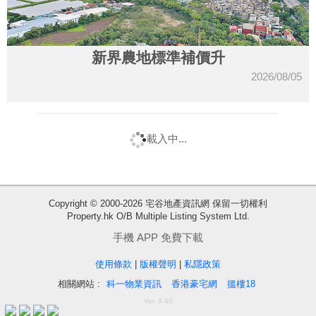
新界農地標準補價升
2026/08/05
載入中...
收
Copyright © 2000-2026 宅谷地產資訊網 保留一切權利
Property.hk O/B Multiple Listing System Ltd.
藏
樓
手機 APP 免費下載
盤
使用條款
|
版權聲明
|
私隱政策
相關網站 :
科一物業資訊
香港豪宅網
搵樓18
繁
简
ENG
Ver. 9.40
體
体