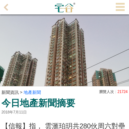
代
理
主
頁
搵
樓/
成
交
業
主
瀏覽人次 :
21724
新聞資訊 >
地產新聞
放
今日地產新聞摘要
盤
2018年7月11日
宅
谷
【信報】指， 雲滙珀玥共280伙周六對壘