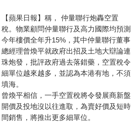
置
業
【蘋果日報】稱， 仲量聯行炮轟空置
手
稅。物業顧問仲量聯行及高力國際均預測
冊
今年樓價全年升15%，其中仲量聯行董事
關
總經理曾煥平就政府出招及土地大辯論連
於
我
珠炮發，批評政府過去落錯藥，空置稅令
們
細單位越來越多，並認為本港有地，不須
填海。
曾煥平相信，一手空置稅將令發展商新盤
開價及投地沒以往進取，為賣好價及短時
間銷售，將推出更多細單位。