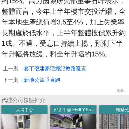
約15%。高力國際研究部董事石峰表示，
整體而言，今年上半年樓市交投活躍，全
年本地生產總值增3.5至4%，加上失業率
長期處於低水平，上半年整體樓價累升約
1成。不過，受息口持續上揚，預測下半
年升幅將放緩，料全年升幅約15%。
上一則：
套丁僭建豪宅經紀教路避責
下一則：
新地公益垂直跑
更多...
代理公司樓盤推介
大埔中心
下徑口 @ EMILY 95...
凱樂苑