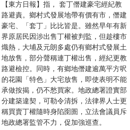
【東方日報】指， 套丁僭建豪宅經紀教
路避責。鄉村式發展地帶有價有市，僭建
豪宅、「套丁」比比皆是。雖然早年有新
界原居民因涉出售丁權被判監，但趁樓市
熾熱，大埔及元朗多處仍有鄉村式發展土
地放售，部分聲稱連丁權出售，經紀更教
路避檢控。同時，有鄉地僭建逾萬平方呎
的花園「特色」大宅放售，即使表明不能
承做按揭，仍不愁買家。地政總署證實部
分建築違契，可勒令清拆，法律界人士更
稱買賣丁權隨時身陷囹圄，立法會議員斥
地政總署監管不力，促加強巡查。