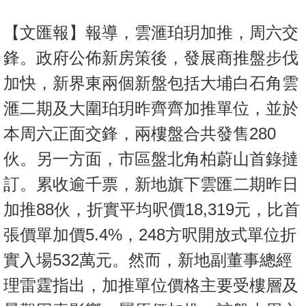
【文匯報】報導，雲滙珀玥加推，周六交
鋒。政府公佈新房策後，發展商推盤步伐
加快，新界東兩個新盤包括大埔白石角雲
滙二期及大圍珀玥昨齊齊加推單位，並於
本周六正面交鋒，兩樓盤合共發售280
伙。另一方面，市區盤北角柏蔚山首錄撻
訂。累收逾千票，新地旗下雲匯二期昨日
加推88伙，折實平均呎價18,319元，比首
張價單加價5.4%，248方呎開放式單位折
實入場532萬元。然而，新地副董事總經
理雷霆指出，加推單位價格主要受樓層及